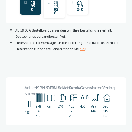
18,
ch
ch
95
11,
7,9
€
95
5 €
€
Ab 39,00 € Bestellwert versenden wir Ihre Bestellung innerhalb
Deutschlands versandkostenfrei.
Lieferzeit ca. 1-5 Werktage für die Lieferung innerhalb Deutschlands.
Lieferzeiten für andere Länder finden Sie
hier
.
Artikel-
ISBN/GTIN
Einbandart
Seitenzahl
Format
Gewicht
Autor*in
Verlag
Nummer
978-
Kartoniert
240
135
450g
Andreas
Deutsche
3-
x
Malessa
Bibelgesellschaft
4836
438-
205
in
04836-
mm
Zusammenarbeit
3
mit
Emons