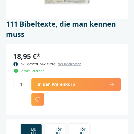
111 Bibeltexte, die man kennen
muss
18,95 €*
inkl. gesetzl. MwSt. zzgl.
Versandkosten
Sofort lieferbar
In den Warenkorb
Bu
Hör
Hör
ch
bu
bu