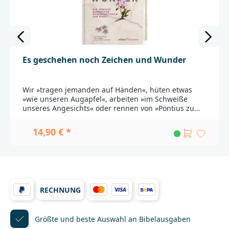
Es geschehen noch Zeichen und Wunder
Wir »tragen jemanden auf Händen«, hüten etwas
»wie unseren Augapfel«, arbeiten »im Schweiße
unseres Angesichts« oder rennen von »Pontius zu
Pilatus«. Zahlreiche Redewendungen, die uns
tagtäglich über die Lippen gehen, stammen aus der
14,90 € *
Lutherbibel. Dieses Buch – herausgegeben von den
Spiegel-Bestseller-Autoren Petra Gerster und
Christian Nürnberger – stellt die 50 schönsten
Aussprüche vor und erläutert informativ und
kurzweilig deren Herkunft im biblischen
Zusammenhang. Ergänzt werden die Texte durch
RECHNUNG
stilvolle Fotos und Grafiken, die das Buch zu einem
echten Hingucker machen. Ein frischer Blick auf
eindrückliche Sprachbilder Luthers, die nicht mehr
wegzudenken sind aus unseren
Größte und beste Auswahl
an Bibelausgaben
Alltagswortschatz.Die HerausgeberPetra Gerster,