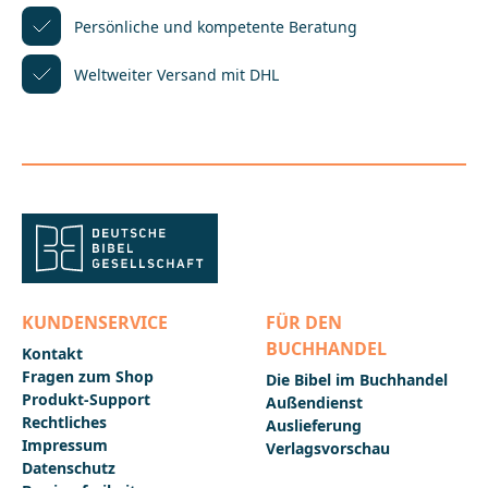
Jahrgang 1955, ist Fernsehjournalistin und
Persönliche und kompetente
Beratung
Moderatorin, u.a. für die Hauptausgabe der heute-
Nachrichten im ZDF. Gemeinsam mit ihrem Mann
Weltweiter Versand mit DHL
Christian Nürnberger veröffentlichte sie bereits
zahlreiche Bücher.Christian Nürnberger, Jahrgang
1951, ist Theologe und Journalist. Er arbeitete u.a.
für die Frankfurter Rundschau, das
Wirtschaftsmagazin Capital, die Süddeutsche und
Die Zeit. Seit 1985 mit der ZDF-Moderatorin Petra
Gerster verheiratet, lebt er mit seiner Familie als
freier Autor und Publizist in
Mainz.____________________________________________________
_________Bei Fragen zur Produktsicherheit wenden Sie
sich bitte an:Deutsche BibelgesellschaftBalinger Str.
31 A70567 Stuttgartproduktsicherheit@dbg.de
KUNDENSERVICE
FÜR DEN
BUCHHANDEL
Kontakt
Fragen zum Shop
Die Bibel im Buchhandel
Produkt-Support
Außendienst
Rechtliches
Auslieferung
Impressum
Verlagsvorschau
Datenschutz