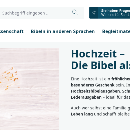
Sie haben Frage
Wir sind für Sie d
ssenschaft
Bibeln in anderen Sprachen
Begleitmate
Hochzeit –
Die Bibel a
Eine Hochzeit ist ein
fröhlich
besonderes Geschenk
sein. I
Hochzeitsbibelausgaben
,
Sch
Lederausgaben
– ideal für da
Auch wer selbst eine Familie 
Leben lang
und schafft bleib