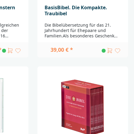
enstern
BasisBibel. Die Kompakte.
Traubibel
lgreichen
Die Bibelübersetzung für das 21.
 der
Jahrhundert für Ehepaare und
 16
Familien.Als besonderes Geschenk
all, die
zur Trauung und anderen Festen des
ieren
Lebens gibt es die BasisBibel nun als
*
39,00 € *
 jeder
hochwertige Ausgabe mit schönem
e Angaben
Farbschnitt. Die Ausgabe ist von
des
einem glanzvollen und zeitlosen
thält
Einband umschlossen. Zudem bietet
ltete
die Traubibel ein Widmungsblatt und
bensdaten
eine Familienchronik im Anhang.
 der
Basierend auf der Kompaktausgabe
n
der BasisBibel finden sich die
– 1985)
beliebten Worterklärungen, eine
te
ausführliche Einleitung zum Umgang
hrhunderts
mit der Bibel, farbige Karten und
 neben
zusätzliches Material im Buch
und
wieder. Passende Widmungsblätter
 von
zum Download finden Sie
g in
hier______________________________________
_______________________Bei Fragen zur