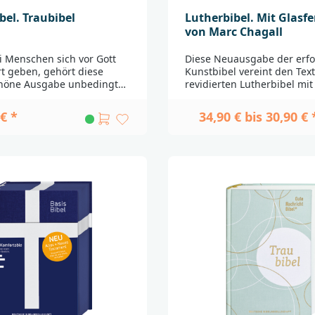
bel. Traubibel
Lutherbibel. Mit Glasf
von Marc Chagall
 Menschen sich vor Gott
Diese Neuausgabe der erfo
t geben, gehört diese
Kunstbibel vereint den Text
höne Ausgabe unbedingt
revidierten Lutherbibel mit
Einband ist in
Glasfenstern von Marc Chag
ichem Weiß und Gold
zum Betrachten und Medit
€ *
34,90 € bis 30,90 € 
 zwei Lesebändchen in
einladen. Auf der Rückseite
ch verheißen gemeinsame
Farbtafel finden sich kurz
t unterschiedlichen
zum Bild sowie ein passen
kten. Die Familienchronik
Bibelwort. Die Ausgaben en
vorbereitet, das künftige
außerdem eine schön gesta
eben widerzuspiegeln –
Familienchronik, in der Le
er und Enkelkinder mit
und wichtige Ereignisse in
enen Geschichte
Familie festgehalten werde
n. Mit farbigen
können.Marc Chagall (1887 
n im Vor- und Nachsatz.Zu
hat das wohl umfangreichs
yphen»Der Heiligen Schrift
biblische OEvre des 20. Ja
ch gehalten, und doch
geschaffen. Dazu gehören
nd gut zu lesen« So
Druckgrafiken, Gouachen 
sierte Martin Luther die
Gemälden auch eine Reihe
n (von griechisch
Kirchenfenstern. Einzigarti
n = verbergen). In seiner
Deutschland sind die neun