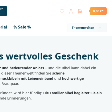
n?
0,00 €*
a!
rial
% Sale %
Themenwelten
ls wertvolles Geschenk
er und bedeutender Anlass
– und die Bibel kann dabei ein
n dieser Themenwelt finden Sie
schöne
muckbibeln mit Leineneinband
und
hochwertige
s Brautpaar.
gründet, wird hier fündig:
Die Familienbibel begleitet Sie ein
ende Erinnerungen.