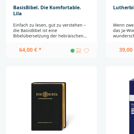
BasisBibel. Die Komfortable.
Lutherbi
Lila
Einfach zu lesen, gut zu verstehen –
Wenn zwei
die BasisBibel ist eine
das Ja-Wor
Bibelübersetzung der hebräischen
wundersc
und altgriechischen Urtexte in eine
dazu. Der 
moderne, verständliche Sprache.
hochzeitl
64,00 € *
39,00 
Wissenschaftlich geprüft und in das
gestaltet,
Deutsch des 21. Jahrhunderts
einem Bu
übersetzt. Prägnante Sätze und
Lektüre mi
vertraute Worte, sinnvoll gegliedert
Schwerpun
und gut zu lesen. Dazu gibt es
ist dafür 
Erklärungen in den Randspalten, die
Familienl
das Verstehen des Textes
wenn Kind
erleichtern.In der „komfortablen“
ihrer eig
Ausgabe ist die klare Sprache auch
dazukomme
im Schriftbild sichtbar. Jede
Landkarte
Sinneinheit wird auf einer eigenen
den Apokr
Zeile wiedergegeben. Dieser
nicht glei
innovative Sinn-Zeilenfall macht die
nützlich u
BasisBibel besonders angenehm zu
charakteri
lesen und ihre Texte verständlich und
Apokryphe
einprägsam. Die Bibel lesen wie ein
apokryptei