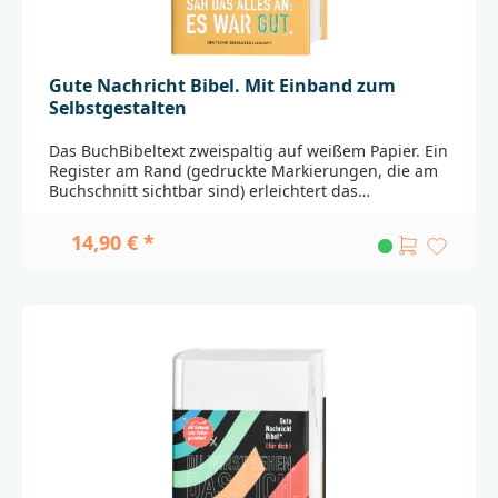
31 A70567 Stuttgartproduktsicherheit@dbg.de
Gute Nachricht Bibel. Mit Einband zum
Selbstgestalten
Das BuchBibeltext zweispaltig auf weißem Papier. Ein
Register am Rand (gedruckte Markierungen, die am
Buchschnitt sichtbar sind) erleichtert das
Aufschlagen von Bibelstellen. Der weiße Blanko-
Einband eignet sich ideal für eine individuelle
14,90 € *
Gestaltung durch Bemalen, Beschreiben oder
Bekleben.Der BibeltextDie Gute Nachricht Bibel ist
eine Übersetzung der Heiligen Schrift aus den
Originalsprachen in ein gut verständliches,
modernes Deutsch. Sie ist ein Gemeinschaftswerk
von Übersetzerinnen und Übersetzern aus der
evangelischen und aus der katholischen Kirche
sowie aus den evangelischen Freikirchen.Die
Ausgabe enthält die Spätschriften des Alten
Testaments.Zu ihrem 50jährigen Bestehen ist die
Gute Nachricht Bibel 2018 in einer Neuausgabe
erschienen: mit erneut durchgesehenem Text und
komplett neuem Layout.Passende Widmungsblätter