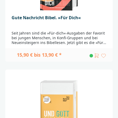
Gute Nachricht Bibel. »Für Dich«
Seit Jahren sind die »Für-dich«-Ausgaben der Favorit
bei jungen Menschen, in Konfi-Gruppen und bei
Neueinsteigern ins Bibellesen. Jetzt gibt es die »Für-
dich«-Ausgabe der Gute Nachricht Bibel mit dem
Text der durchgesehenen Neuausgabe 2018 in
15,90 € bis 13,90 € *
neuem Layout auf weißem Papier. Ein Register am
Rand (gedruckte Markierungen, die am Buchschnitt
sichtbar sind) erleichtert das Aufschlagen von
Bibelstellen.Die farbigen Informationsseiten wurden
für diese Ausgabe noch einmal komplett
überarbeitet und grafisch neu konzipiert. Sie sind
jetzt noch übersichtlicher und lesefreundlicher.Die
Ausgabe enthält die Spätschriften des Alten
TestamentsPassende Widmungsblätter zum
Download finden Sie
hier_______________________________________________________
______Bei Fragen zur Produktsicherheit wenden Sie
sich bitte an:Deutsche BibelgesellschaftBalinger Str.