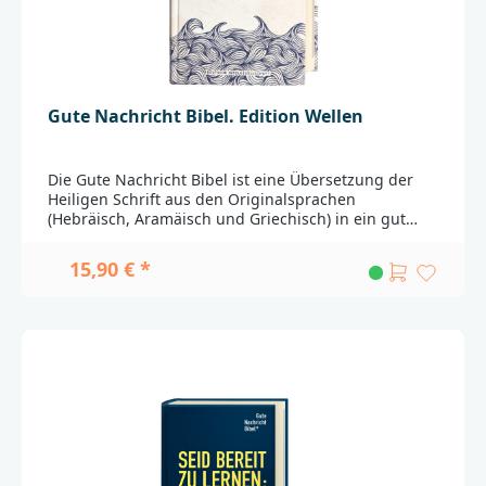
31 A70567 Stuttgartproduktsicherheit@dbg.de
Gute Nachricht Bibel. Edition Wellen
Die Gute Nachricht Bibel ist eine Übersetzung der
Heiligen Schrift aus den Originalsprachen
(Hebräisch, Aramäisch und Griechisch) in ein gut
verständliches, modernes Deutsch. Zu ihrem
50jährigen Bestehen ist die Gute Nachricht Bibel
15,90 € *
2018 in einer Neuausgabe erschienen: mit erneut
durchgesehenem Text und komplett neuem
Layout.Bibeltext abschnittsweise zweispaltig
gesetztHinweise auf ausführliche Sacherklärungen
durch * im TextSeitenangaben zu den betreffenden
Sacherklärungen sowie Anmerkungen zur
Übersetzung und biblische Vergleichsstellen am Fuß
jeder SeiteViele zusätzliche Lese- und
Verständnishilfen: Inhaltsübersichten,
Stichwortverzeichnis, Zeittafeln, LandkarteDie
Ausgabe enthält die Spätschriften des Alten