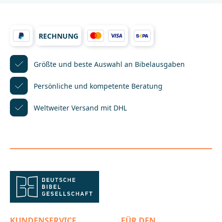
griechischen Urtexten. Wegen ihres Stils und
aufgrund zahlreicher Sacherklärungen eignet sich
die Gute Nachricht Bibel besonders für das Lesen
von längeren Textpassagen und ist auch eine gute
RECHNUNG
Wahl für alle, die neu mit dem Lesen der Bibel
beginnen.Mit der Edition Kreuz finden sowohl
gestandene Bibellesende als auch Einsteigern eine
Größte und beste Auswahl
an Bibelausgaben
markante Sonn- und
Alltagsbibel.______________________________________________
_______________Bei Fragen zur Produktsicherheit
Persönliche und kompetente
Beratung
wenden Sie sich bitte an:Deutsche
BibelgesellschaftBalinger Str. 31 A70567
Weltweiter Versand mit DHL
Stuttgartproduktsicherheit@dbg.de
KUNDENSERVICE
FÜR DEN