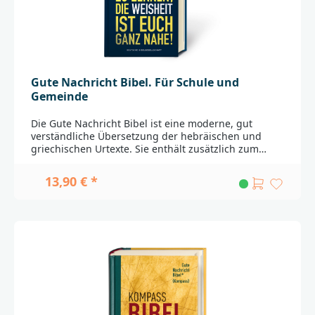
Testaments.Passende Widmungsblätter zum
Download finden Sie
hier_______________________________________________________
______Bei Fragen zur Produktsicherheit wenden Sie
sich bitte an:Deutsche BibelgesellschaftBalinger Str.
31 A70567 Stuttgartproduktsicherheit@dbg.de
Gute Nachricht Bibel. Für Schule und
Gemeinde
Die Gute Nachricht Bibel ist eine moderne, gut
verständliche Übersetzung der hebräischen und
griechischen Urtexte. Sie enthält zusätzlich zum
Alten und Neuen Testament auch die Spätschriften
des Alten Testaments. Beim Verständnis des Textes
13,90 € *
helfen Fußnoten zur Übersetzung, weiterführende
Verweisstellen und zahlreiche mit * gekennzeichnete
Hinweise auf ausführliche Sacherklärungen. Das
alles macht die Gute Nachricht Bibel einzigartig:
modern, verständlich und interkonfessionell.Die
Ausführung für Schule und Gemeinde bietet den
vollständigen Text der Gute Nachricht Bibel mit den
Spätschriften des Alten Testaments in einer
preisgünstigen Ausgabe. Bibeltext der Neuausgabe
2018 zweispaltig gesetzt, Versziffern im Text,
biblische Vergleichsstellen und Anmerkungen am