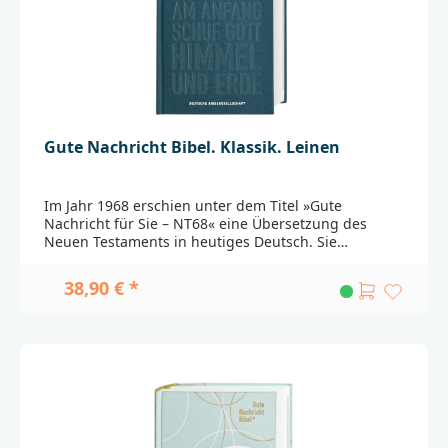
Gute Nachricht Bibel. Klassik. Leinen
Im Jahr 1968 erschien unter dem Titel »Gute
Nachricht für Sie – NT68« eine Übersetzung des
Neuen Testaments in heutiges Deutsch. Sie
orientierte sich an der klaren, flüssigen Sprache von
Zeitungen und Zeitschriften: Die Menschen der
38,90 € *
Gegenwart sollten die Bibel in unmittelbar
verständlichem heutigem Deutsch lesen können. Aus
dieser Keimzelle ist die Gute Nachricht Bibel als
erste kommunikative Bibelübersetzung in
Deutschland entstanden. In interkonfessioneller
Zusammenarbeit zwischen den katholischen und
evangelischen Bibelwerken sowie den Freikirchen.
1997 wurde die Übersetzung grundlegend
revidiert.Zu ihrem 50sten Geburtstag erscheint die