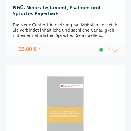
NGÜ. Neues Testament, Psalmen und
Sprüche. Paperback
Die Neue Genfer Übersetzung hat Maßstäbe gesetzt:
Sie verbindet inhaltliche und sachliche Genauigkeit
mit einer natürlichen Sprache. Die aktuellen
Ausgaben enthalten zusammen mit dem Neuen
Testament auch die Psalmen und das Buch der
23,00 € *
Sprüche aus dem Alten Testament.Die
Pocketausgabe im Miniformat enthält den puren
Bibeltext der NGÜ, jedoch ohne die
Zusatzinformationen und Anmerkungen der
Originalausgabe. Das handliche Buch im typischen
NGÜ-Design ist ideal zum Lesen unterwegs und zum
Verschenken._____________________________________________
________________Bei Fragen zur Produktsicherheit
wenden Sie sich bitte an:BRUNNEN VERLAG
GmbHGottlieb-Daimler-Str. 22D-35398
Giessenkontakt@brunnen-verlag.de