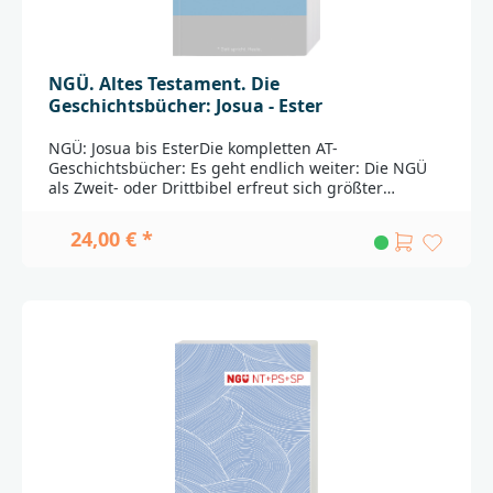
Giessenkontakt@brunnen-verlag.de
NGÜ. Altes Testament. Die
Geschichtsbücher: Josua - Ester
NGÜ: Josua bis EsterDie kompletten AT-
Geschichtsbücher: Es geht endlich weiter: Die NGÜ
als Zweit- oder Drittbibel erfreut sich größter
Beliebtheit! Nun erscheinen in einem Band die
Geschichtsbücher des AT.Eine zuverlässige
24,00 € *
Bibelübersetzung in Gegenwartssprache, mit
elegantem Einband und lesefreundlichem Layout:
Die Arbeit an der weithin geschätzten Neuen Genfer
Übersetzung schreitet voran. 2015 erschien das
Neue Testament mit den Psalmen und Sprüchen in
einem Band. Nun ist auf dem Weg zur Vollbibel ein
neuer Meilenstein erreicht: endlich erscheinen alle
Geschichtsbücher des Alten Testaments. Eintausend
Jahre biblischer Geschichten in einer Sprache für
alle. ______________________________________________________
_______Bei Fragen zur Produktsicherheit wenden Sie
sich bitte an:Deutsche BibelgesellschaftBalinger Str.
31 A70567 Stuttgartproduktsicherheit@dbg.de