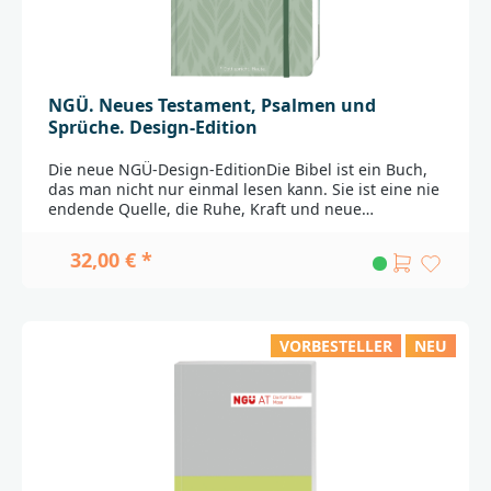
NGÜ. Neues Testament, Psalmen und
Sprüche. Design-Edition
Die neue NGÜ-Design-EditionDie Bibel ist ein Buch,
das man nicht nur einmal lesen kann. Sie ist eine nie
endende Quelle, die Ruhe, Kraft und neue
Perspektiven bietet. Viele Menschen ziehen aus ihr
Inspiration, Rat und Orientierung. Die zuverlässige
32,00 € *
und zugleich lesefreundliche Übersetzung der
Neuen Genfer Übersetzung mit dem Neuen
Testament, den Psalmen und Sprüchen erscheint in
zwei frischen Designs.Die Hardcover-Variante mit
VORBESTELLER
NEU
Gummiband erinnert an ein modernes Notizbuch.
Die frische Gestaltung eröffnet neue Zugänge für
Menschen, denen die bisherigen Designs zu
nüchtern
erschienen.______________________________________________
_______________Bei Fragen zur Produktsicherheit
wenden Sie sich bitte an:Deutsche
BibelgesellschaftBalinger Str. 31 A70567