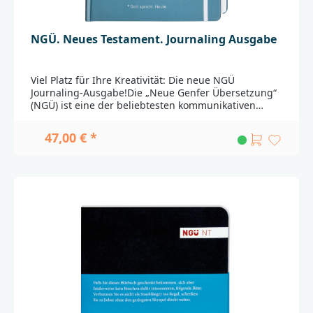
NGÜ. Neues Testament. Journaling Ausgabe
Viel Platz für Ihre Kreativität: Die neue NGÜ
Journaling-Ausgabe!Die „Neue Genfer Übersetzung“
(NGÜ) ist eine der beliebtesten kommunikativen
Bibelübersetzungen des Neuen Testaments. Jetzt
gibt es sie auch in der lang ersehnten „Journaling“-
47,00 € *
Ausgabe mit einem breiten Rand zum Festhalten von
Notizen, Anmerkungen oder Verweisen. Und
natürlich können Sie Ihrer Kreativität freien Lauf
lassen: ab sofort haben Sie bei Ihrer Bibellektüre viel
Platz für Gedanken, für Zeichnungen und Bilder.Die
NGÜ – originell, bewährt, und immer wieder gut für
eine
Überraschung!___________________________________________
__________________Bei Fragen zur Produktsicherheit
wenden Sie sich bitte an:BRUNNEN VERLAG
GmbHGottlieb-Daimler-Str. 22D-35398
Giessenkontakt@brunnen-verlag.de