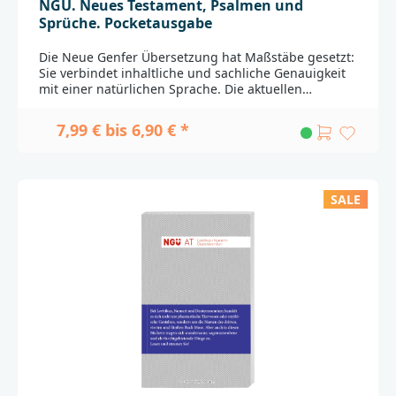
NGÜ. Neues Testament, Psalmen und
Sprüche. Pocketausgabe
Die Neue Genfer Übersetzung hat Maßstäbe gesetzt:
Sie verbindet inhaltliche und sachliche Genauigkeit
mit einer natürlichen Sprache. Die aktuellen
Ausgaben enthalten zusammen mit dem Neuen
Testament auch die Psalmen und das Buch der
7,99 € bis 6,90 € *
Sprüche aus dem Alten Testament.Die
Pocketausgabe im Miniformat enthält den puren
Bibeltext der NGÜ, jedoch ohne die
Zusatzinformationen und Anmerkungen der
SALE
Originalausgabe. Das handliche Buch im typischen
NGÜ-Design ist ideal zum Lesen unterwegs und zum
Verschenken._____________________________________________
________________Bei Fragen zur Produktsicherheit
wenden Sie sich bitte an:BRUNNEN VERLAG
GmbHGottlieb-Daimler-Str. 22D-35398
Giessenkontakt@brunnen-verlag.de