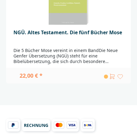
Stuttgartproduktsicherheit@dbg.de
NGÜ. Altes Testament. Die fünf Bücher Mose
Die 5 Bücher Mose vereint in einem BandDie Neue
Genfer Übersetzung (NGÜ) steht für eine
Bibelübersetzung, die sich durch besondere
Texttreue und zugleich hohe Verständlichkeit
auszeichnet. Mit ihrer sorgfältigen Neuübersetzung
22,00 € *
des gesamten Neuen Testaments sowie erster
Bücher des Alten Testaments hat sie eine große
Leserschaft gewonnen. Die Übersetzungsarbeit am
Alten Testament geht weiter.Mit dieser Ausgabe
liegen erstmals alle fünf Bücher Mose, Genesis,
Exodus, Levitikus, Numeri und Deuteronomium,
vollständig in einem Band in der Neuen Genfer
Übersetzung vor.
RECHNUNG