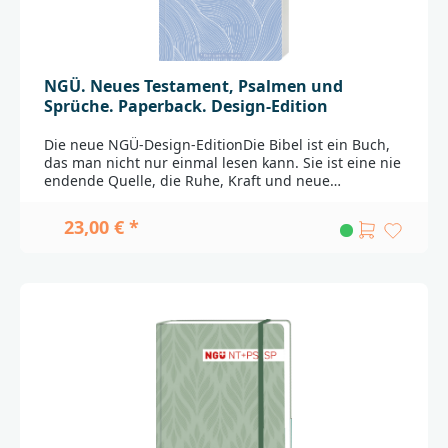
NGÜ. Neues Testament, Psalmen und
Sprüche. Paperback. Design-Edition
Die neue NGÜ-Design-EditionDie Bibel ist ein Buch,
das man nicht nur einmal lesen kann. Sie ist eine nie
endende Quelle, die Ruhe, Kraft und neue
Perspektiven bietet. Viele Menschen ziehen aus ihr
Inspiration, Rat und Orientierung. Die zuverlässige
23,00 € *
und zugleich lesefreundliche Übersetzung der
Neuen Genfer Übersetzung mit dem Neuen
Testament, den Psalmen und Sprüchen erscheint in
einem frischen
Design.___________________________________________________
__________Bei Fragen zur Produktsicherheit wenden
Sie sich bitte an:Deutsche BibelgesellschaftBalinger
Str. 31 A70567 Stuttgartproduktsicherheit@dbg.de