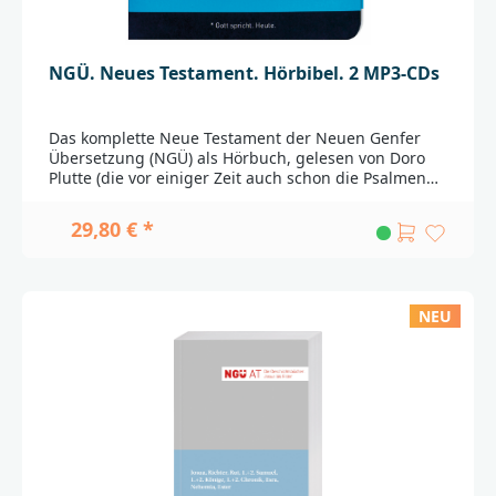
NGÜ. Neues Testament. Hörbibel. 2 MP3-CDs
Das komplette Neue Testament der Neuen Genfer
Übersetzung (NGÜ) als Hörbuch, gelesen von Doro
Plutte (die vor einiger Zeit auch schon die Psalmen
der NGÜ als Hörbuch eingelesen hat) und Daniel
Kopp auf zwei MP3-CDs. Das kompakte MP3-
29,80 € *
Datenformat kann auf jedem Computer und auch auf
den meisten CD-Playern wie eine normale CD
abgespielt werden.Sprecherin und SprecherDoro
Plutte ist vielseitig sozial engagiert und steht für
NEU
Herzlichkeit und gute Werte. Sie arbeitet als
Reporterin, Sprecherin und Moderatorin unter
anderem für das ZDF.Daniel Kopp arbeitet als
professioneller Sprecher und Redakteur beim ERF.
Seine Leidenschaft gehört Hörspielen und
Hörbüchern._____________________________________________
________________Bei Fragen zur Produktsicherheit
wenden Sie sich bitte an:BRUNNEN VERLAG
GmbHGottlieb-Daimler-Str. 22D-35398