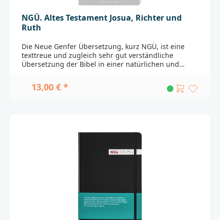
NGÜ. Altes Testament Josua, Richter und
Ruth
Die Neue Genfer Übersetzung, kurz NGÜ, ist eine
texttreue und zugleich sehr gut verständliche
Übersetzung der Bibel in einer natürlichen und
zeitgemäßen Sprache. In der bewährten Qualität der
Neuen Genfer Übersetzung erscheint ein neuer
13,00 € *
Teilabschnitt des Alten Testamentes als
Einzelband.Die Bücher Josua, Richter und Rut sind
nicht unbedingt leichte Kost, haben aber alles, was
ein Buch spannend macht: Gewalt, Intrigen, große
Liebesgeschichten, geheime Kundschafter und
große Schlachten, aber auch Geschichten von
Vertrauen und Zweifel und Gottes Fürsorge.Die
Landnahme Israels unter Moses Nachfolger Josua,
das Chaos der Richterzeit und dann eine der größten
Liebesgeschichten der Weltliteratur. Hier ist manches
nicht ganz leicht zu verstehen. Umso nötiger braucht
es eine Bibelübersetzung, die das, was der Text
ursprünglich meinte, möglichst verständlich in
unserer Sprache wiederzugeben
versucht._________________________________________________