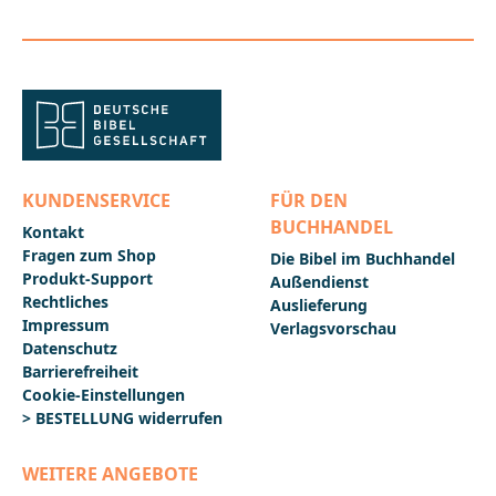
sich bitte an:Editorial verbo divinoAvda. De Pamplona
4131200 Estellaevd@verbodivino.es
KUNDENSERVICE
FÜR DEN
BUCHHANDEL
Kontakt
Fragen zum Shop
Die Bibel im Buchhandel
Produkt-Support
Außendienst
Rechtliches
Auslieferung
Impressum
Verlagsvorschau
Datenschutz
Barrierefreiheit
Cookie-Einstellungen
> BESTELLUNG widerrufen
WEITERE ANGEBOTE