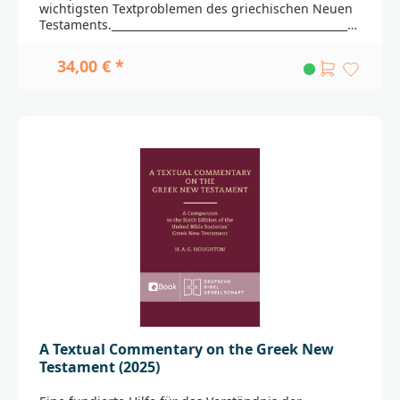
Professor of New Testament am Phoenix Seminary in
wichtigsten Textproblemen des griechischen Neuen
Arizona/USA._____________________________________________
Testaments.______________________________________________
________________Bei Fragen zur Produktsicherheit
_______________Bei Fragen zur Produktsicherheit
wenden Sie sich bitte an:Deutsche
wenden Sie sich bitte an:Deutsche
34,00 € *
BibelgesellschaftBalinger Str. 31 A70567
BibelgesellschaftBalinger Str. 31 A70567
Stuttgartproduktsicherheit@dbg.de
Stuttgartproduktsicherheit@dbg.de
A Textual Commentary on the Greek New
Testament (2025)