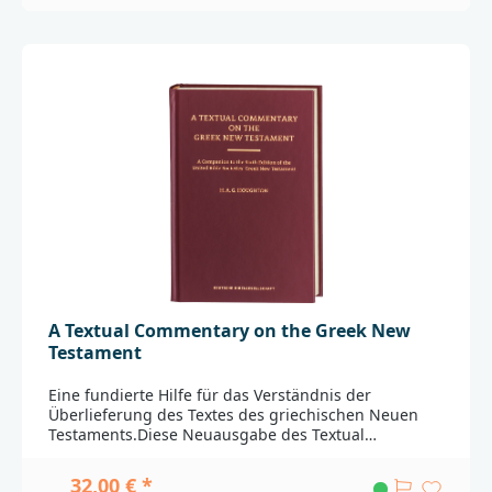
Wiederholung von zwei bereits gelernten Vokabeln.
Die einzelnen Sinneinheiten des Bibelverses werden
abschließend nochmals separat untereinander
gedruckt, jeweils mit deutscher Übersetzung direkt
daneben. Auf diese Weise wird der Text bestens
nachvollziehbar._________________________________________
____________________Bei Fragen zur Produktsicherheit
wenden Sie sich bitte an:Deutsche
BibelgesellschaftBalinger Str. 31 A70567
Stuttgartproduktsicherheit@dbg.de
A Textual Commentary on the Greek New
Testament
Eine fundierte Hilfe für das Verständnis der
Überlieferung des Textes des griechischen Neuen
Testaments.Diese Neuausgabe des Textual
Commentary bezieht sich auf den griechischen Text
der 29. Auflage des Novum Testamentum Graece
32,00 € *