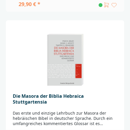
und Deutsch, einer neuen hebräischen Vokabel
29,90 € *
sowie der Wiederholung von zwei bereits gelernten
Vokabeln. Die einzelnen Sinneinheiten des
hebräischen Bibelverses werden abschließend
nochmals separat untereinander gedruckt, jeweils
mit deutscher Übersetzung direkt daneben. Auf
diese Weise wird der hebräische Text bestens
nachvollziehbar._________________________________________
____________________Bei Fragen zur Produktsicherheit
wenden Sie sich bitte an:Deutsche
BibelgesellschaftBalinger Str. 31 A70567
Stuttgartproduktsicherheit@dbg.de
Die Masora der Biblia Hebraica
Stuttgartensia
Das erste und einzige Lehrbuch zur Masora der
hebräischen Bibel in deutscher Sprache. Durch ein
umfangreiches kommentiertes Glossar ist es
gleichermaßen als Einführung und als