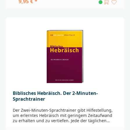
9,95 € *
(Nr. 5110-9)
überarbeitet._____________________________________________
________________Bei Fragen zur Produktsicherheit
wenden Sie sich bitte an:Deutsche
BibelgesellschaftBalinger Str. 31 A70567
Stuttgartproduktsicherheit@dbg.de
Biblisches Hebräisch. Der 2-Minuten-
Sprachtrainer
Der Zwei-Minuten-Sprachtrainer gibt Hilfestellung,
um erlerntes Hebräisch mit geringem Zeitaufwand
zu erhalten und zu vertiefen. Jede der täglichen
Übungen besteht aus einem Bibelvers auf Hebräisch