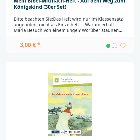
Mein Bibel-Mitmach-Heft - Auf dem Weg zum
Königskind (30er Set)
Bitte beachten Sie:Das Heft wird nur im Klassensatz
angeboten, nicht als Einzelheft.---Warum erhält
Maria Besuch von einem Engel? Worüber staunen
die Hirten? Und wohin führt der geheimnisvolle
Stern? Passend zu den biblischen
3,00 € *
Weihnachtsgeschichten enthält das 16-seitige Heft
im A5-Format zahlreiche kreative Mitmachangebote.
So können Kinder ab 6 Jahren nicht nur in
spannenden Bibelgeschichten schmökern, sondern
auch himmlisch leckere Engelsaugen nachbacken,
eine Geschichtenweihnachtskugel basteln oder ihr
Wissen in einem kniffligen Kreuzworträtsel unter
Beweis stellen.Das Heft eignet sich zum Verteilen an
Schülerinnen und Schüler der Klassen 1 bis 3. Die
Inhalte lassen sich ebenso gut in den
Religionsunterricht und den Kindergottesdienst
integrieren.______________________________________________
_______________Bei Fragen zur Produktsicherheit
wenden Sie sich bitte an:Deutsche
BibelgesellschaftBalinger Str. 31 A70567
Stuttgartproduktsicherheit@dbg.de