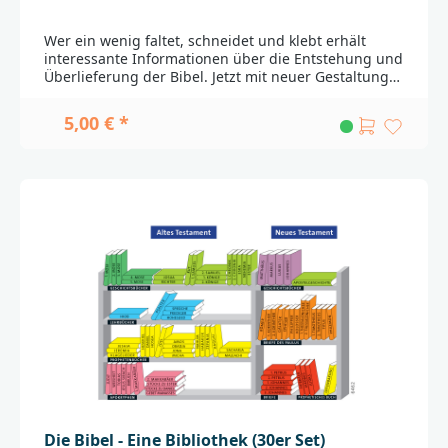
für den Einsatz in der Kinderkirche, dem
Kindergottesdienst und in Bibelgruppen für Kinder
Wer ein wenig faltet, schneidet und klebt erhält
in der Altersgruppe 7-12 Jahre.Folgende Themen
interessante Informationen über die Entstehung und
sind im Heft "Mit der Bibel um die Welt"
Überlieferung der Bibel. Jetzt mit neuer Gestaltung
enthalten:Persönliche und Mut machende
und vereinfachter
Geschichten von Kindern aus aller Welt und ihr
Bastelanleitung._________________________________________
5,00 € *
Bezug zur BibelMit Paulus auf den Spuren der
____________________Bei Fragen zur Produktsicherheit
frühen Bibelverbreitung nach EuropaFrederik und
wenden Sie sich bitte an:Deutsche
ein Kofferraum voll BibelBibelführerschein für
BibelgesellschaftBalinger Str. 31 A70567
BibeleinsteigerDas kleine Bibel-Weltreise-
Stuttgartproduktsicherheit@dbg.de
QuizZusätzlich steht Ihnen unten als kostenloser
DOWNLOAD ein Stundenentwurf für die
Kinderkirche/den Kindergottesdienst zur
Verfügung._______________________________________________
______________Bei Fragen zur Produktsicherheit
wenden Sie sich bitte an:Deutsche
BibelgesellschaftBalinger Str. 31 A70567
Stuttgartproduktsicherheit@dbg.de
Die Bibel - Eine Bibliothek (30er Set)