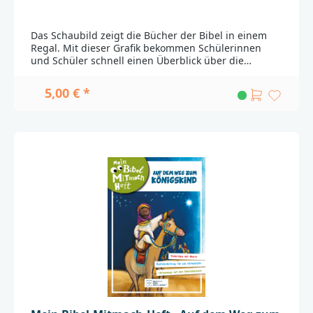
Das Schaubild zeigt die Bücher der Bibel in einem
Regal. Mit dieser Grafik bekommen Schülerinnen
und Schüler schnell einen Überblick über die
Reihenfolge der biblischen Bücher!Klassensatz
bestehend aus 30
5,00 € *
Exemplaren.______________________________________________
_______________Bei Fragen zur Produktsicherheit
wenden Sie sich bitte an:Deutsche
BibelgesellschaftBalinger Str. 31 A70567
Stuttgartproduktsicherheit@dbg.de