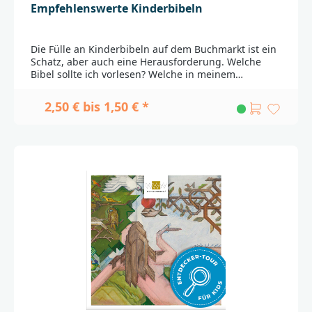
Empfehlenswerte Kinderbibeln
Die Fülle an Kinderbibeln auf dem Buchmarkt ist ein
Schatz, aber auch eine Herausforderung. Welche
Bibel sollte ich vorlesen? Welche in meinem
Religionsunterricht, meinem Kindergottesdienst
oder in unserer Familie einsetzen? Mit diesen Fragen
2,50 € bis 1,50 € *
befasst sich seit vielen Jahren eine Arbeitsgruppe
verschiedener christlicher Verlage, die regelmäßig
eine große Anzahl von Kinderbibeln sichtet,
diskutiert und bewertet. Eine Auswahl von 34
Kinderbibeln hat es in die neue Ausgabe dieser
Broschüre geschafft. Beim Sichten der Bibeln fiel vor
allem bei den Illustrationen - aber auch bei der
Auswahl der Texte - auf, dass sich inzwischen viele
Verlage darum bemühen, die Kinderbibeln diverser
(und historisch korrekter) zu gestalten. Es finden sich
z. B. seltener blonde Engel und weiße Menschen,
dafür deutlich häufiger Frauen und People of Colour.
Es ist aber immer noch deutlich Luft nach oben.Neu
in diesem Heft sind die Kurzrezensionen am Ende.
Hier finden Sie Titel, die etwas aus dem Raster fallen,
weil sie einen besonderen thematischen oder