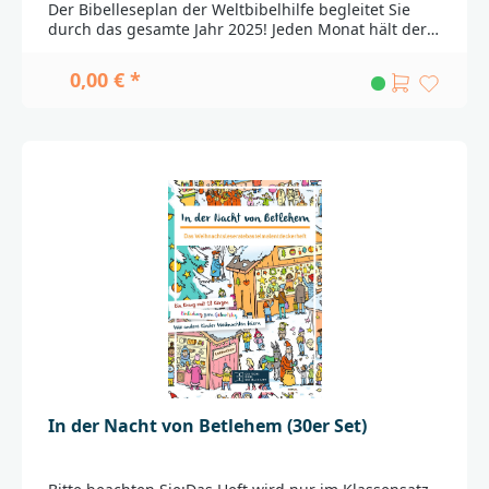
Der Bibelleseplan der Weltbibelhilfe begleitet Sie
durch das gesamte Jahr 2025! Jeden Monat hält der
Leseplan zum Studium der Bibel eigens einen
Monatsspruch sowie ein attraktives Jahreszeitenbild
0,00 € *
für Sie bereit.Der Bibelleseplan für das Jahr 2025 ist
ein kostenfreies Produkt der Weltbibelhilfe und nach
dem Leseplan der Ökumenischen
Arbeitsgemeinschaft für Bibellesen (ÖAB)
konzipiert.________________________________________________
_____________Bei Fragen zur Produktsicherheit wenden
Sie sich bitte an:Deutsche BibelgesellschaftBalinger
Str. 31 A70567 Stuttgartproduktsicherheit@dbg.de
In der Nacht von Betlehem (30er Set)