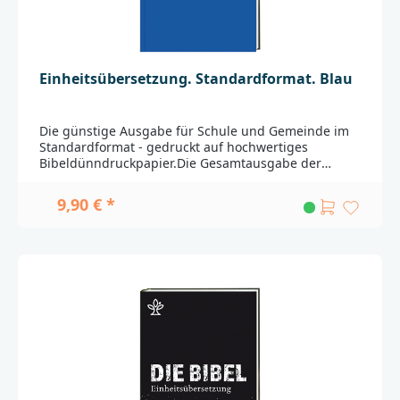
Einheitsübersetzung. Standardformat. Blau
Die günstige Ausgabe für Schule und Gemeinde im
Standardformat - gedruckt auf hochwertiges
Bibeldünndruckpapier.Die Gesamtausgabe der
Einheitsübersetzung der Heiligen Schrift, vollständig
durchgesehen und überarbeitet 2016.Genau: Eine
9,90 € *
Übersetzung ganz nah am Grundtext, mit
zusätzlichen Übersetzungsmöglichkeiten,
Kommentaren und Querverweisen.Komplett: Mit der
ganzen biblischen Überlieferung, ausführlichen
Zeittafeln und Karten.Verständlich: Gut lesbar durch
moderne Sprache und klare Gliederungen,
Einleitungen zu jedem biblischen Buch und einen
großen Anhang.Zweispaltiger Satz,
Bibeldünndruckpapier, gut lesbare Typografie, s/w-
Layout.Mit Einführungen in jedes biblische Buch,
Zwischenüberschriften, Anmerkungen,
Verweisstellen und einem Anhang mit Stichwort- und