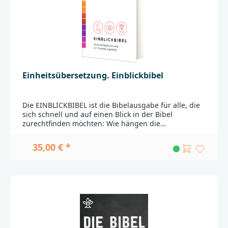
Stuttgartinfo@bibelwerk.de
Einheitsübersetzung. Einblickbibel
Die EINBLICKBIBEL ist die Bibelausgabe für alle, die
sich schnell und auf einen Blick in der Bibel
zurechtfinden möchten: Wie hängen die
verschiedenen Texte der Bibel zusammen? Und wie
finde ich den roten Faden zuGott?Mit der neuen
35,00 € *
EINBLICKBIBEL gelingt endlich der schnelle Einstieg
in die Bibel! Ein übersichtliches Leitsystem aus
Farben und Icons, sowie leicht verständliche
Einleitungen und Kurzkommentare dienen dazu den
Aufbau, den Inhalt und die wichtigsten
theologischen Motive der Bibel in kurzer Zeit zu
überblicken. Mühelos lassen sich damit innere
Struktur und erzählerische Zusammenhänge der
Bibel erfassen.Die AutorinDr. Elisabeth Birnbaum,