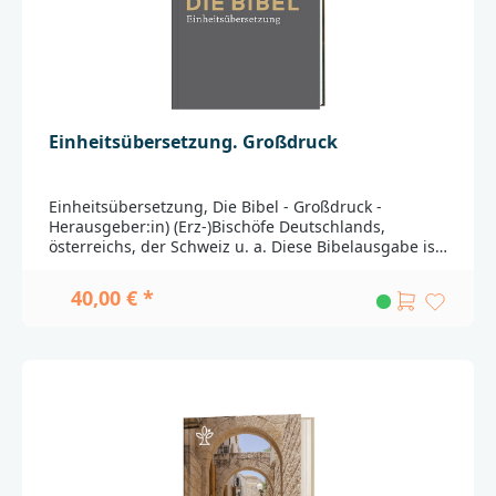
Sie sich bitte an:Verlag Katholisches Bibelwerk
GmbHSilberburg Str. 12170176
Stuttgartinfo@bibelwerk.de
Einheitsübersetzung. Großdruck
Einheitsübersetzung, Die Bibel - Großdruck -
Herausgeber:in) (Erz-)Bischöfe Deutschlands,
österreichs, der Schweiz u. a. Diese Bibelausgabe ist
im zweispaltigen Satz auf hochwertigem
Bibeldünndruckpapier im zweifarbigen Layout unter
40,00 € *
Verwendung der Schmuckfarbe Rot für eine bessere
Übersichtlichkeit gedruckt. Diese Gesamtausgabe
der Einheitsübersetzung ist mit einer besonders
großen Schriftgröße in großem Format
gestaltet.Ergänzt wird die Großdruckbibel durch eine
Familienchronik, Einführungen in jedes biblische
Buch, Zwischenüberschriften, Anmerkungen,
Verweisstellen und einem Anhang mit Stichwort- und
Personenregister, Zeittafel mit Sacherläuterungen
und neun Karten.Zusätzliche Sonderseiten