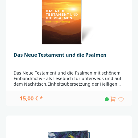
Bibelwerk GmbHSilberburg Str. 12170176
Stuttgartinfo@bibelwerk.de
Das Neue Testament und die Psalmen
Das Neue Testament und die Psalmen mit schönem
Einbandmotiv - als Lesebuch für unterwegs und auf
dem Nachttisch.Einheitsübersetzung der Heiligen
Schrift, vollständig durchgesehen und überarbeitet
2016.Genau: Eine Übersetzung ganz nah am
15,00 € *
Grundtext, mit zusätzlichen
Übersetzungsmöglichkeiten, Kommentaren und
Querverweisen.Komplett: Mit der ganzen biblischen
Überlieferung, ausführlichen Zeittafeln und
Karten.Verständlich: Gut lesbar durch moderne
Sprache und klare Gliederungen, Einleitungen zu
jedem biblischen Buch und einen großen