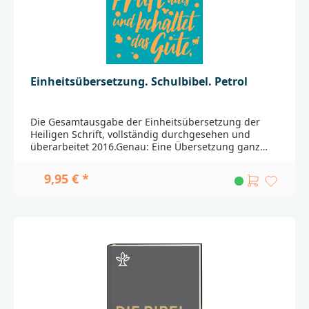
Sie sich bitte an:Deutsche BibelgesellschaftBalinger
Str. 31 A70567 Stuttgartproduktsicherheit@dbg.de
Einheitsübersetzung. Schulbibel. Petrol
Die Gesamtausgabe der Einheitsübersetzung der
Heiligen Schrift, vollständig durchgesehen und
überarbeitet 2016.Genau: Eine Übersetzung ganz
nah am Grundtext, mit zusätzlichen
Übersetzungsmöglichkeiten, Kommentaren und
9,95 € *
Querverweisen.Komplett: Mit der ganzen biblischen
Überlieferung, ausführlichen Zeittafeln und
Karten.Verständlich: Gut lesbar durch moderne
Sprache und klare Gliederungen, Einleitungen zu
jedem biblischen Buch und einen großen
Anhang.Die Einheitsübersetzung wird im gesamten
deutschsprachigen Raum genutzt und ist innerhalb
der katholischen Kirche die verbindliche Fassung für
Liturgie, Schule und
Seelsorge.________________________________________________
_____________Bei Fragen zur Produktsicherheit wenden