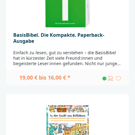
BasisBibel. Die Kompakte. Paperback-
Ausgabe
Einfach zu lesen, gut zu verstehen – die BasisBibel
hat in kürzester Zeit viele Freund:innen und
begeisterte Leser:innen gefunden. Nicht nur junge
Menschen schätzen die klare und verständliche
Sprache dieser neuen Übersetzung, auch versierte
19,00 € bis 16,00 € *
Bibelleser:innen nutzen die BasisBibel als Ergänzung
und als Hilfe zum Verständnis mancher
Formulierungen, die heute nicht mehr geläufig
sind.Die BasisBibel ist in verschiedenen Ausgaben
erhältlich: im komfortablen Satz, der den Bibeltext
optisch klar strukturiert, das Buch jedoch deutlich
umfangreicher und schwerer macht. Und im
kompakten Satz, der den Bibeltext fortlaufend – wie
in einem Roman – wiedergibt. Diese Ausgabe im
Paperback enthält den kompakten Satz.Passende
Widmungsblätter zum Download finden