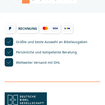
arbeitete sie als Lektorin bei der Deutschen
Bibelgesellschaft. Sie ist als Lektorin, Redakteurin
und Autorin tätig. Im Mittelpunkt ihrer Arbeit stehen
biblische Themen.Der IllustratorMathias Weber,
geboren 1967 in Esslingen am Neckar, arbeitete nach
seinem Grafikstudium zunächst für eine
RECHNUNG
Werbeagentur in Frankfurt. Heute lebt er zusammen
mit seiner Frau und zwei Töchtern bei Heidelberg,
wo er als freier Illustrator und Grafiker mit dem
Größte und beste Auswahl
an Bibelausgaben
Schwerpunkt Kinderbuch
arbeitet.__________________________________________________
___________Bei Fragen zur Produktsicherheit wenden
Persönliche und kompetente
Beratung
Sie sich bitte an:Deutsche BibelgesellschaftBalinger
Str. 31 A70567 Stuttgartproduktsicherheit@dbg.de
Weltweiter Versand mit DHL