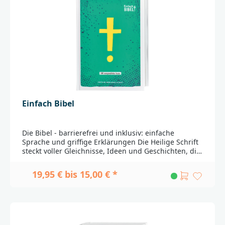
jetzt noch übersichtlicher und lesefreundlicher.Die
Ausgabe enthält die Spätschriften des Alten
TestamentsPassende Widmungsblätter zum
Download finden Sie
hier_______________________________________________________
______Bei Fragen zur Produktsicherheit wenden Sie
sich bitte an:Deutsche BibelgesellschaftBalinger Str.
31 A70567 Stuttgartproduktsicherheit@dbg.de
Einfach Bibel
Die Bibel - barrierefrei und inklusiv: einfache
Sprache und griffige Erklärungen Die Heilige Schrift
steckt voller Gleichnisse, Ideen und Geschichten, die
wichtig sind. Leider sind die Bibeltexte nicht immer
leicht zu verstehen, die Schrift ist oft zu klein und
19,95 € bis 15,00 € *
manche Wörter sind nicht mehr geläufig.Hier setzt
die Einfach Bibel an: 180 ausgewählte Texte aus dem
Alten und Neuen Testament werden auf ihre
Botschaft heruntergebrochen – auf eine Weise, die
sie jedem und jeder zugänglich macht.Inklusion trifft
Bibel - für einen einfachen Zugang zum GlaubenEs