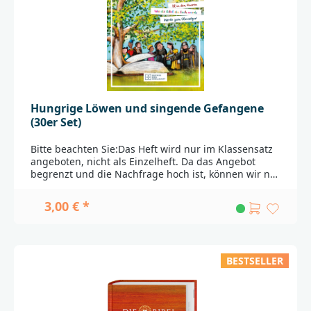
______Bei Fragen zur Produktsicherheit wenden Sie
sich bitte an:Deutsche BibelgesellschaftBalinger Str.
31 A70567 Stuttgartproduktsicherheit@dbg.de
Hungrige Löwen und singende Gefangene
(30er Set)
Bitte beachten Sie:Das Heft wird nur im Klassensatz
angeboten, nicht als Einzelheft. Da das Angebot
begrenzt und die Nachfrage hoch ist, können wir nur
3 Klassensätze pro Besteller ausliefern. Wir bitten
um Ihr Verständnis.-----Die Bibel ist ein großes,
3,00 € *
geheimnisvolles Buch und es gibt viel darin zu
entdecken. Die Kinder werden zu Detektiven und
erforschen spannende Geschichten. Sie bekommen
Einblick in die Entstehung der Bibel, ihre
BESTSELLER
Besonderheiten und die Bedeutung, die sie für
Menschen haben kann.Mit diesem 16-seitigen Heft
im DIN A5-Format möchten wir Kindern ermöglichen,
Geschichten, Fakten und Geheimnisse rund um das