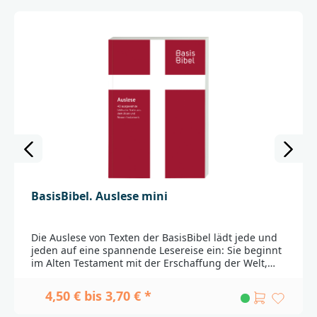
mit dem Christlichen Buchpreis für die beste
Kinderbibel prämiert wurde, zeichnet sich aus durch
die sehr einfühlsame und lebendige Nacherzählung
von Tanja Jeschke und die besonders farbenfrohen
Illustrationen von Marijke ten Cate, in denen
Zwischenmenschliches – Beziehungen und Gefühle –
besonders gut sichtbar
werden.__________________________________________________
___________Bei Fragen zur Produktsicherheit wenden
Sie sich bitte an:Deutsche BibelgesellschaftBalinger
Str. 31 A70567 Stuttgartproduktsicherheit@dbg.de
BasisBibel. Auslese mini
Die Auslese von Texten der BasisBibel lädt jede und
jeden auf eine spannende Lesereise ein: Sie beginnt
im Alten Testament mit der Erschaffung der Welt,
geht über den Auszug der Israeliten aus Ägypten bis
hin zum Propheten Jona. Im Neuen Testament sind
4,50 € bis 3,70 € *
wichtige Stationen enthalten: die
Weihnachtsgeschichte, das Wirken Jesu bis hin zur