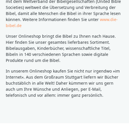
Vergleichbarkeit zu älteren Lutherausgaben
mit dem Weltverband der Bibelgesellschaften (United Bible
gewahrt.__________________________________________________
Societies) weltweit die Übersetzung und Verbreitung der
___________Bei Fragen zur Produktsicherheit wenden
Bibel, damit alle Menschen die Bibel in ihrer Sprache lesen
Sie sich bitte an:Deutsche BibelgesellschaftBalinger
können. Weitere Informationen finden Sie unter
www.die-
Str. 31 A70567 Stuttgartproduktsicherheit@dbg.de
bibel.de
Unser Onlineshop bringt die Bibel zu Ihnen nach Hause.
Hier finden Sie unser gesamtes lieferbares Sortiment.
Bibelausgaben, Kinderbücher, wissenschaftliche Titel,
Bibeln in 140 verschiedenen Sprachen sowie digitale
Produkte rund um die Bibel.
In unserem Onlineshop kaufen Sie nicht nur irgendwo »im
Internet«. Aus dem Großraum Stuttgart liefern wir Bücher
buchstäblich in alle Welt! Daher kümmern wir uns gern
auch um Ihre Wünsche und Anliegen, per E-Mail,
telefonisch und vor allem: immer ganz persönlich.