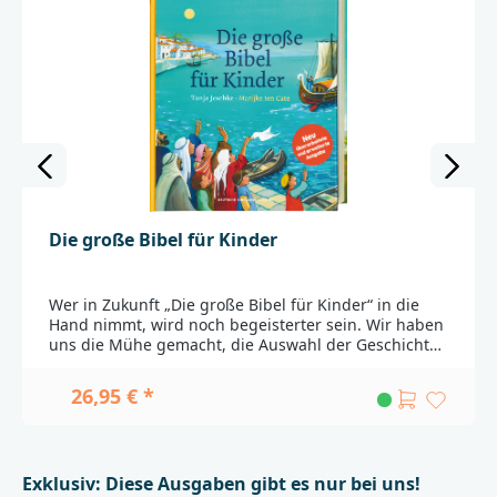
Die große Bibel für Kinder
Wer in Zukunft „Die große Bibel für Kinder“ in die
Hand nimmt, wird noch begeisterter sein. Wir haben
uns die Mühe gemacht, die Auswahl der Geschichten
noch klarer auf die Bedürfnisse in Familie,
Kindergarten und Gemeinde abzustimmen. Wer
26,95 € *
bisher etwa die Geburt von Mose, die Geschichte von
der Sturmstillung, das Gleichnis vom verlorenen
Schaf oder den Einzug in Jerusalem vermisst hat,
kommt hier nun auf seine Kosten.Dieser
Exklusiv: Diese Ausgaben gibt es nur bei uns!
außerordentlich erfolgreiche Titel, der bereits 2015