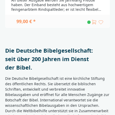
An dieser Ausgabe werden Sie jahrelang Freude
haben. Der Einband besteht aus hochwertigem
feingenarbtem Rindspaltleder; er ist leicht flexibel
und strapazierfähig zugleich. Mit Familienchronik
und farbigen Landkarten am Buchende.Zu den
99,00 € *
Apokryphen»Der Heiligen Schrift nicht gleich
gehalten, und doch nützlich und gut zu lesen« So
charakterisierte Martin Luther die Apokryphen (von
griechisch apokryptein = verbergen). In seiner
Bibelübersetzung hat er sie deshalb in einem
gesonderten Teil zwischen dem Alten und Neuen
Die Deutsche Bibelgesellschaft:
Testament zusammengefasst.Martin Luther und
seine Mitarbeiter übersetzten die Apokryphen 1534
seit über 200 Jahren im Dienst
vielfach aus der Vulgata, der lateinischen
Übersetzung des griechischen Alten Testaments
der Bibel.
(Septuaginta), und hatten zudem nur sehr
unzuverlässige Urtext-Ausgaben zur Verfügung. In
Die Deutsche Bibelgesellschaft ist eine kirchliche Stiftung
der Revision 2017 wurden die Apokryphen daher
zum Teil neu übersetzt, wobei die typische
des öffentlichen Rechts. Sie übersetzt die biblischen
Luthersprache nachgebildet wurde. Im Wortlaut
Schriften, entwickelt und verbreitet innovative
folgen die Apokryphen nun konsequent der
Bibelausgaben und eröffnet für alle Menschen Zugänge zur
Septuaginta und sind damit jetzt auch vergleichend
Botschaft der Bibel. International verantwortet sie die
lesbar mit anderen Bibel-Übersetzungen und für
wissenschaftlichen Bibelausgaben in den Ursprachen.
den akademischen Gebrauch geeignet. Durch
Durch die Weltbibelhilfe unterstützt sie in Zusammenarbeit
teilweise doppelte Versangaben wird zugleich die