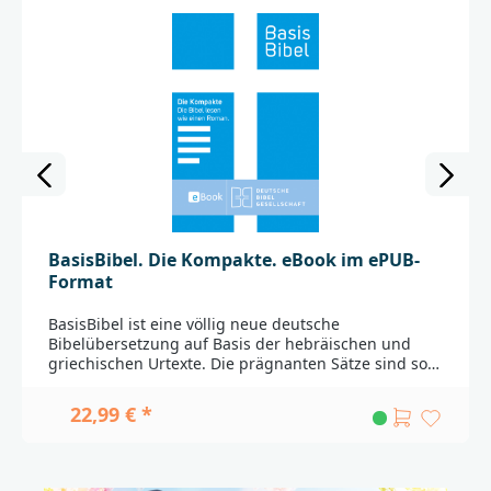
BasisBibel. Die Kompakte. eBook im ePUB-
Format
BasisBibel ist eine völlig neue deutsche
Bibelübersetzung auf Basis der hebräischen und
griechischen Urtexte. Die prägnanten Sätze sind so
gegliedert, dass sie leicht zu lesen und leicht zu
verstehen sind. Einzigartig: Erklärungen sind als
22,99 € *
Links mit dem Text verknüpft. Sie erleichtern das
Verständnis.Die ePUB-Ausgaben sind sowohl für
spezielle eBook-Reader als auch für eBook-Apps auf
Mobilgeräten wie dem iPad