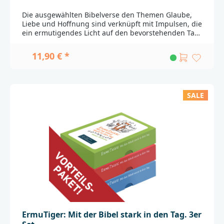
Die ausgewählten Bibelverse den Themen Glaube,
Liebe und Hoffnung sind verknüpft mit Impulsen, die
ein ermutigendes Licht auf den bevorstehenden Tag
werfen. Ob als Familie gemeinsam am
Frühstückstisch oder in einem persönlichen Moment
11,90 € *
der Stille: Für zwei Minuten innehalten und dadurch
einen komplett anderen Blick auf den Tag erhalten:
Das machen die ErmuTiger-Karten von "Stark in den
Tag" möglich. Sie bringen einen Impuls für den
SALE
Alltag zusammen mit einem Vers aus der Bibel. So
fällt es leicht, ermutigt und stark in den Tag zu
starten.48 Motivationskarten zum Thema "Liebe",
jeweils mit einem ErmuTIGERmotto auf der
Vorderseite, Bibelzitat, Stellennachweis und einer
stärkenden Ansprache auf der
Rückseite.________________________________________________
_____________Bei Fragen zur Produktsicherheit wenden
Sie sich bitte an:Deutsche BibelgesellschaftBalinger
Str. 31 A70567 Stuttgartproduktsicherheit@dbg.de
ErmuTiger: Mit der Bibel stark in den Tag. 3er