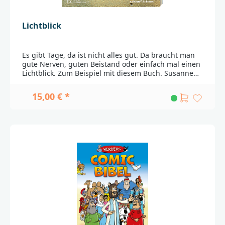
Lichtblick
Es gibt Tage, da ist nicht alles gut. Da braucht man
gute Nerven, guten Beistand oder einfach mal einen
Lichtblick. Zum Beispiel mit diesem Buch. Susanne
Niemeyers Geschichten und Mutmachtexte aus dem
beliebten Chrismon-Blog schaffen Momente, in
15,00 € *
denen es hell durch den Türspalt scheint – ein
Lichtblick!Ein Mutmachbuch für Tage, an denen man
nicht so tun will, als ob das Leben ein Kinderspiel
ist. ________________________________________________________
_____Bei Fragen zur Produktsicherheit wenden Sie
sich bitte an:Deutsche BibelgesellschaftBalinger Str.
31 A70567 Stuttgartproduktsicherheit@dbg.de