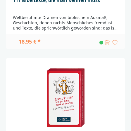
111 Bibeltexte, die man kennen muss
Weltberühmte Dramen von biblischem Ausmaß,
Geschichten, denen nichts Menschliches fremd ist
und Texte, die sprichwörtlich geworden sind: das ist
die Bibel. In ihr enthaltene Erzählungen sind
Grundlage dreier Religionen, politischer
18,95 € *
Bewegungen und philosophischer Überzeugungen.
Sie werden griffig erklärt und brillant präsentiert,
ganz nach dem Motto „Du kommst auch drin vor“.
Bibeltexte, die jeder kennen sollte, werden
exemplarisch komponiert. Diese 111 Szenen und
Geschichten der Bibel müssen Sie kennenlernen!Der
AutorAndreas Malessa ist Hörfunkjournalist und
Autor zahlreicher Sachbücher, Biografien und
Satiren.___________________________________________________
__________Bei Fragen zur Produktsicherheit wenden
Sie sich bitte an:Deutsche BibelgesellschaftBalinger
Str. 31 A70567 Stuttgartproduktsicherheit@dbg.de