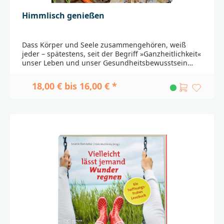
Himmlisch genießen
Dass Körper und Seele zusammengehören, weiß
jeder – spätestens, seit der Begriff »Ganzheitlichkeit«
unser Leben und unser Gesundheitsbewusstsein
prägt. Mit 30 köstlichen Rezepten lädt dieses
Kochbuch dazu ein, sich durch die Bibel zu kochen
18,00 € bis 16,00 € *
und zu backen. Manchmal ganz klassisch,
beispielsweise mit Esaus Linsengericht (1.Mose/Gen
27). Manchmal eher in freier Anlehnung an biblische
Geschichten, die in die heutige Küche übertragen
werden, wie zum Beispiel »Heiße Schokotörtchen mit
Vanilleeis und Schlagsahne« zur Bibelstelle »Solange
die Erde steht, soll nicht aufhören Saat und Ernte,
Frost und Hitze« (1.Mose/Gen 8,22). Das Team vom
Kirchenpavillon Bonn hat sich die Rezepte mit Liebe
und Kreativität erdacht und im Bistro des
Kirchenpavillons, dem Bistro Rosarot, erprobt.Das
Ergebnis ist ein Zwiegespräch zwischen Himmel und
Erde. Geistliche Impulse von Ulrike Verwold, die den
biblischen Zusammenhang jedes Gerichtes mit
Alltagssituationen ins Gespräch bringen und zum