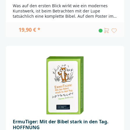
einmal grundlegend revidiert. Der Text wurde
Was auf den ersten Blick wirkt wie ein modernes
vollständig überprüft, sodass er wieder dem
Kunstwerk, ist beim Betrachten mit der Lupe
aktuellen Stand der Bibelwissenschaft entspricht. An
tatsächlich eine komplette Bibel. Auf dem Poster im
vielen Stellen wurde dabei die vertraute und
Format DIN A0 ist tatsächlich der gesamte Bibeltext
eingängige Luthersprache wiederhergestellt. Die
in der Übersetzung der BasisBibel enthalten.Damit
19,90 € *
Ausstattung der Ausgaben mit hochwertigem
lässt sich nicht nur das Klassenzimmer oder der
Leineneinband, farbigem Vorsatzpapier,
Kirchenraum gestalten, sondern auch ein
Lesebändchen und schön gestalteter
gelungener Einstieg in das Thema »Bibel« finden.
Familienchronik machen die neu revidierte
Wer kann den eigenen Taufspruch, eine bestimmte
Lutherbibel zu einem besonderen Geschenk, das
Bibelstelle oder seinen Wunschvers zur Konfirmation
viele Jahre Freude bereitet.Passende
finden? Welche Gruppen an Bibelbüchern gibt es?
Widmungsblätter zum Download finden Sie
Welchen Umfang hat das Alte Testament im
hier_______________________________________________________
Vergleich zum Neuen Testament? Und sehen Sie auf
______Bei Fragen zur Produktsicherheit wenden Sie
einen Blick die Psalmen?Die Lupe ist nicht im
sich bitte an:Deutsche BibelgesellschaftBalinger Str.
Lieferumfang
31 A70567 Stuttgartproduktsicherheit@dbg.de
enthalten.________________________________________________
_____________Bei Fragen zur Produktsicherheit wenden
Sie sich bitte an:Deutsche BibelgesellschaftBalinger
Str. 31 A70567 Stuttgartproduktsicherheit@dbg.de
ErmuTiger: Mit der Bibel stark in den Tag.
HOFFNUNG