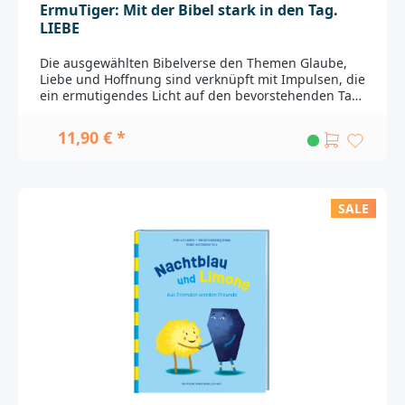
ErmuTiger: Mit der Bibel stark in den Tag.
LIEBE
Die ausgewählten Bibelverse den Themen Glaube,
Liebe und Hoffnung sind verknüpft mit Impulsen, die
ein ermutigendes Licht auf den bevorstehenden Tag
werfen. Ob als Familie gemeinsam am
Frühstückstisch oder in einem persönlichen Moment
11,90 € *
der Stille: Für zwei Minuten innehalten und dadurch
einen komplett anderen Blick auf den Tag erhalten:
Das machen die ErmuTiger-Karten von "Stark in den
Tag" möglich. Sie bringen einen Impuls für den
SALE
Alltag zusammen mit einem Vers aus der Bibel. So
fällt es leicht, ermtuigt und stark in den Tag zu
starten.48 Motivationskarten zum Thema "Liebe",
jeweils mit einem ErmuTIGERmotto auf der
Vorderseite, Bibelzitat, Stellennachweis und einer
stärkenden Ansprache auf der
Rückseite.________________________________________________
_____________Bei Fragen zur Produktsicherheit wenden
Sie sich bitte an:Deutsche BibelgesellschaftBalinger
Str. 31 A70567 Stuttgartproduktsicherheit@dbg.de