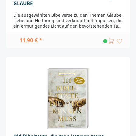
GLAUBE
Die ausgewählten Bibelverse zu den Themen Glaube,
Liebe und Hoffnung sind verknüpft mit Impulsen, die
ein ermutigendes Licht auf den bevorstehenden Tag
werfen. Ob gemeinsam als Familie am
Frühstückstisch oder allein in einem Moment der
11,90 € *
Stille: Die ErmuTIGER-Karten lassen einen Moment
innehalten und schenken einen neuen Blick auf den
Tag. So fällt es leicht, ermutigt und stark in den Tag
zu starten.48 Motivationskarten zum Thema
"Glaube", jeweils mit einem ErmuTIGERmotto auf der
Vorderseite, Bibelzitat, Stellennachweis und einer
stärkenden Ansprache auf der
Rückseite.________________________________________________
_____________Bei Fragen zur Produktsicherheit wenden
Sie sich bitte an:Deutsche BibelgesellschaftBalinger
Str. 31 A70567 Stuttgartproduktsicherheit@dbg.de