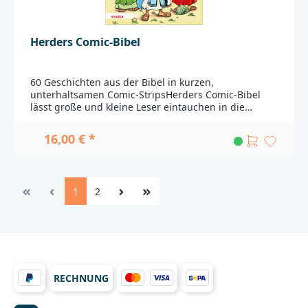
Herders Comic-Bibel
60 Geschichten aus der Bibel in kurzen,
unterhaltsamen Comic-StripsHerders Comic-Bibel
lässt große und kleine Leser eintauchen in die
spannende Welt des Alten und Neuen Testaments -
von Hirten und Königen, großen Helden und
16,00 € *
mutigen Abenteurern, Wrestling-Superstars,
Lügnern, Feiglingen, Auserwählten und Träumern.
Darüberhinaus gibt es in den einzelnen Comic-
Szenen viel zu entdecken, z.B. einen Taxistand für
1
2
Kamele, den Gasthof zum „Goldenen Kalb“, Bennis
Bagelstand oder die Wagenwerkstatt „Al Reparid“.So
macht Bibel Spaß - von den besten Comiczeichnern
der Welt darunterMychailo Kazybrid (Wallace and
Gromit und Marvel UK),Jeff Anderson
(Transformers),Bambos Georgiou (Marvel und DC
Comics)Jesus Barony (u.a. Aces
RECHNUNG
Week).____________________________________________________
_________Bei Fragen zur Produktsicherheit wenden Sie
sich bitte an:Verlag Herder GmbHHermann-Herder-