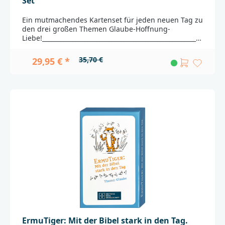
Set
Ein mutmachendes Kartenset für jeden neuen Tag zu
den drei großen Themen Glaube-Hoffnung-
Liebe!_____________________________________________________
________Bei Fragen zur Produktsicherheit wenden Sie
sich bitte an:Deutsche BibelgesellschaftBalinger Str.
35,70 €
29,95 € *
31 A70567 Stuttgartproduktsicherheit@dbg.de
ErmuTiger: Mit der Bibel stark in den Tag.