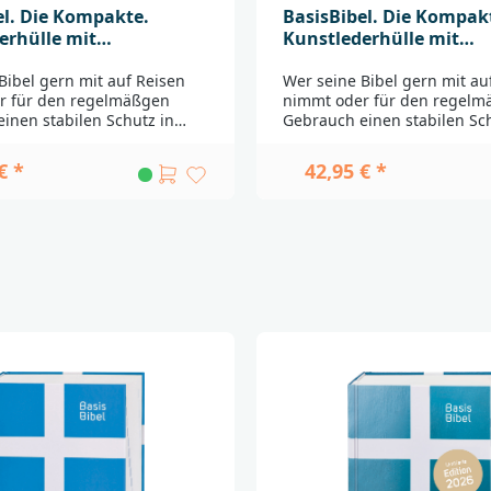
el. Die Kompakte.
BasisBibel. Die Kompak
erhülle mit
Kunstlederhülle mit
chluss. Schwarz
Reißverschluss. hellbla
Bibel gern mit auf Reisen
Wer seine Bibel gern mit au
r für den regelmäßgen
nimmt oder für den regelm
inen stabilen Schutz in
Gebrauch einen stabilen Sch
arbgebung benötigt, wird
dezenter Farbgebung benöti
Bibelhülle große Freude
an dieser Bibelhülle große 
€ *
42,95 € *
rch den Einband aus
haben. Durch den Einband 
em "AppleSkin"
nachhaltigem "AppleSkin"
stleder") und dem robusten
("Apfelkunstleder") und de
uss ist die Bibel gut
Reißverschluss ist die Bibel
 und bekommt zugleich ein
geschützt und bekommt zug
res. Die markante
edles Äußeres. Die markant
-Gestaltung mit dem
BasisBibel-Gestaltung mit 
n Kreuz ist in einer auf
umlaufenden Kreuz ist in ei
dmaterial farblich
das Einbandmaterial farblic
ten Prägung aufgebracht.
abgestimmten Prägung auf
 ist ein nachhaltiges,
"AppleSkin" ist ein nachhalt
ches Upcycling-Material, das
lederähnliches Upcycling-Ma
eträchtlichen Teil aus den
zu einem beträchtlichen Tei
n der
Apfelresten der
ttelindustrie gefertigt
Nahrungsmittelindustrie gef
ammen mit einem
wird. Zusammen mit einem