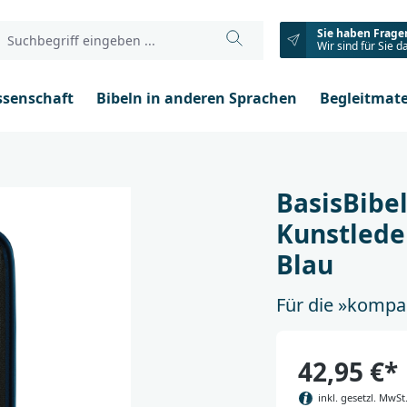
Sie haben Frage
Wir sind für Sie d
ssenschaft
Bibeln in anderen Sprachen
Begleitmate
BasisBibe
Kunstlede
Blau
Für die »kompa
42,95 €*
inkl. gesetzl. MwSt