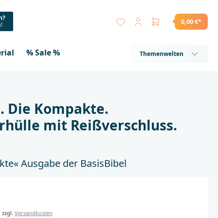
n?
0,00 €*
a!
rial
% Sale %
Themenwelten
l. Die Kompakte.
rhülle mit Reißverschluss.
kte« Ausgabe der BasisBibel
. zzgl.
Versandkosten