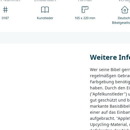
0187
Kunstleder
165 x 220 mm
Deutsch
Bibelgesells
Weitere In
Wer seine Bibel ger
regelmäßgen Gebrau
Farbgebung benötigt
haben. Durch den E
("Apfelkunstleder") 
gut geschützt und b
markante BasisBibel
einer auf das Einba
aufgebracht. "AppleS
Upcycling-Material, 