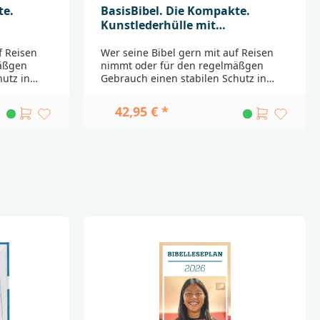
te.
BasisBibel. Die Kompakte.
Kunstlederhülle mit
u
Reißverschluss. rot
f Reisen
Wer seine Bibel gern mit auf Reisen
äßgen
nimmt oder für den regelmäßgen
utz in
Gebrauch einen stabilen Schutz in
gt, wird
dezenter Farbgebung benötigt, wird
Freude
an dieser Bibelhülle große Freude
42,95 € *
aus
haben. Durch den Einband aus
nachhaltigem "AppleSkin"
m robusten
("Apfelkunstleder") und dem robusten
 gut
Reißverschluss ist die Bibel gut
leich ein
geschützt und bekommt zugleich ein
e
edles Äußeres. Die markante
dem
BasisBibel-Gestaltung mit dem
ner auf
umlaufenden Kreuz ist in einer auf
h
das Einbandmaterial farblich
gebracht.
abgestimmten Prägung aufgebracht.
iges,
"AppleSkin" ist ein nachhaltiges,
terial, das
lederähnliches Upcycling-Material, das
l aus den
zu einem beträchtlichen Teil aus den
Apfelresten der
ertigt
Nahrungsmittelindustrie gefertigt
wird. Zusammen mit einem