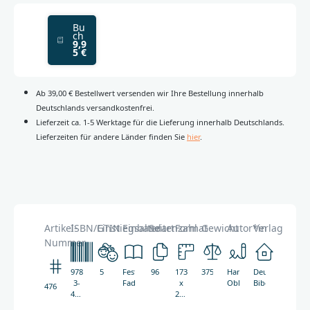
Bu
ch
9,9
5 €
Ab 39,00 € Bestellwert versenden wir Ihre Bestellung innerhalb
Deutschlands versandkostenfrei.
Lieferzeit ca. 1-5 Werktage für die Lieferung innerhalb Deutschlands.
Lieferzeiten für andere Länder finden Sie
hier
.
Artikel-
ISBN/GTIN
Einstiegsalter
Einbandart
Seitenzahl
Format
Gewicht
Autor*in
Verlag
Nummer
978-
5
Festeinband,
96
173
375g
Hannah
Deutsche
3-
Fadenheftung
x
Oblau
Bibelgesellscha
4767
438-
247
04767-
mm