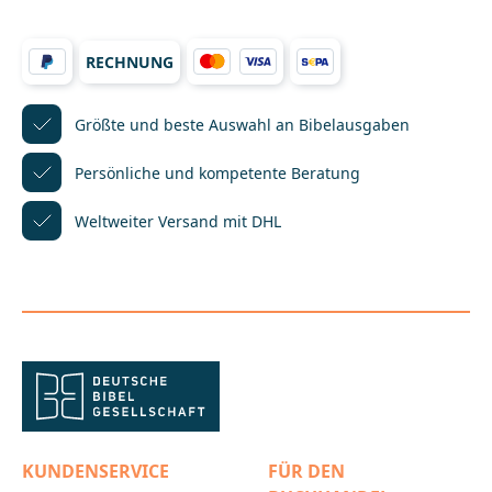
und Dinge, die im Bild zu suchen sind. Außerdem
gibt es auf jeder Doppelseite eine Nacherzählung
der biblischen Geschichte. So lernen ihre Kleinen
RECHNUNG
spielend leicht die Bibel immer besser kennen.Das
Bibel-Wimmelbuch enthält folgende
Geschichten:Jesus kommt zur WeltJesus wird
getauftJesus wirkt viele WunderJesus erzählt
Größte und beste Auswahl
an Bibelausgaben
GleichnisseJesus besiegt den TodDer AutorDr.
Reinhard Abeln, geboren 1938, war bis zu seiner
Persönliche und kompetente
Beratung
Pensionierung als Redakteur tätig. Er ist Autor
zahlreicher Veröffentlichungen zu Fragen der Ehe,
Weltweiter Versand mit DHL
Familie und der religiösen Kindererziehung.Der
IllustratorManfred Tophoven, geboren 1967,
studierte Visuelle Kommunikation mit der
Studienrichtung Grafik Design in Aachen. Seit 1999
illustriert er Bücher für verschiedene Verlage, u.a.
Carlsen, Annette Betz, cbj und Tessloff. Er lebt mit
seiner Frau, zwei Kindern und drei Katzen in einer
alten Ölmühle am
Niederrhein._____________________________________________
________________Bei Fragen zur Produktsicherheit
wenden Sie sich bitte an:Butzon & Bercker
GmbHHoogeweg 10047623
KevelaerDeutschlandservice@bube.de
KUNDENSERVICE
FÜR DEN