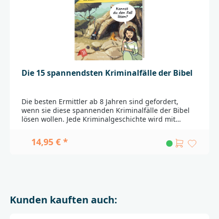
Die 15 spannendsten Kriminalfälle der Bibel
Die besten Ermittler ab 8 Jahren sind gefordert,
wenn sie diese spannenden Kriminalfälle der Bibel
lösen wollen. Jede Kriminalgeschichte wird mit
einem Ermittlungsauftrag eröffnet, bei dem
Tathergänge rekonstruiert, Rätsel gelöst, Zeugen
14,95 € *
befragt und Indizien entschlüsselt werden
müssen.Überraschend Bibel erleben!Was ist auf dem
Acker passiert? Welche geheime Zutat ist im Wasser
für die Ziegenherde? Und wo ist der Tote aus dem
Grab geblieben? In 15 spannenden Kriminalfällen
der Bibel werden Kinder ab 8 Jahren zu Ermittlern
Kunden kauften auch:
und kommen gemeinsam mit Zaka, der
Bibeldetektivin, dem Geschehen auf die Spur. Jede
Kriminalgeschichte wird mit einem