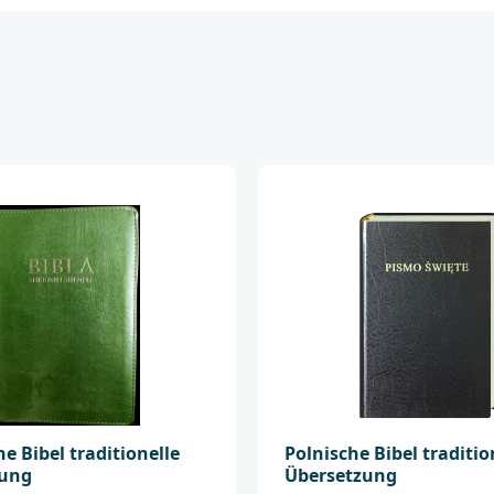
Bei Fragen zur Produ
Deutsche Bibelgesel
Balinger Str. 31 A
70567 Stuttgart
produktsicherheit@
e Bibel traditionelle
Polnische Bibel traditio
zung
Übersetzung