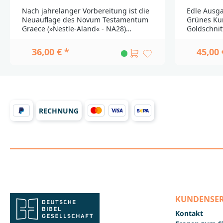
Nach jahrelanger Vorbereitung ist die
Edle Ausga
Neuauflage des Novum Testamentum
Grünes Ku
Graece (»Nestle-Aland« - NA28)
Goldschnit
erschienen. Damit liegt das weltweit
Karten.Bit
verbreitete Standardwerk unter den
Sie:Fremd
36,00 € *
45,00 
griechischen Ausgaben des Neuen
aus unters
Testaments in einer grundlegend
importiert
überarbeiteten und verbesserten
sind leich
Auflage vor. Die Nachfrage war so
auszuschl
groß, dass die erste Auflage nach
nicht alle 
kurzer Zeit vergriffen war. Nun ist die
Deutschlan
zweite, korrigierte Ausgabe
gegeben i
RECHNUNG
lieferbar.Ein Schwerpunkt der
Lieferfähig
Überarbeitung lag auf dem
vorbehalten
textkritischen Apparat, der
___________
durchgängig einfacher strukturiert
Fragen zur
wurde. So wird jetzt verzichtet auf die
Sie sich b
Verknüpfung von Varianten durch
Bibelgesell
»sed« oder »et« und auf die
A70567
Unterscheidung zwischen ständigen
Stuttgart
Zeugen erster und zweiter Ordnung.
KUNDENSER
Außerdem werden in dieser Ausgabe
erstmals die Lesarten der neu
Kontakt
entdeckten Papyri 117-127