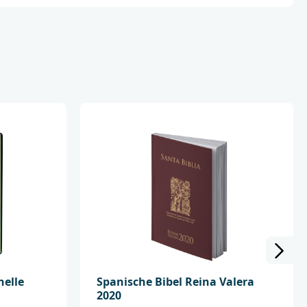
ktsicherheit wenden Sie sich bitte an:
lschaft
dbg.de
nelle
Spanische Bibel Reina Valera
2020