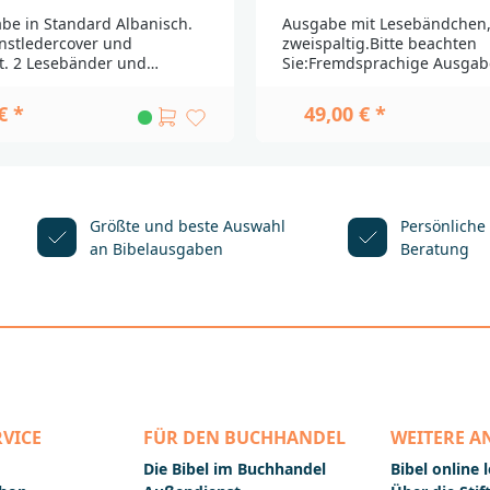
be in Standard Albanisch.
Ausgabe mit Lesebändchen
nstledercover und
zweispaltig.Bitte beachten
t. 2 Lesebänder und
Sie:Fremdsprachige Ausga
te beachten
aus unterschiedlichen Länd
sprachige Ausgaben werden
importiert. Durch weite Tr
€ *
49,00 € *
chiedlichen Ländern
sind leichte Beschädigunge
. Durch weite Transportwege
auszuschließen. Außerdem
te Beschädigungen nicht
nicht alle Produkte die Quali
ießen. Außerdem haben
Deutschland bei Bibeln übl
Produkte die Qualität, die in
gegeben ist. Einbandände
d bei Bibeln üblicherweise
Lieferfähigkeit
Größte und beste Auswahl
Persönliche
st. Einbandänderungen und
vorbehalten.__________________
an Bibelausgaben
Beratung
keit
_______________________________
._____________________________
Fragen zur Produktsicherhe
_____________________Bei
Sie sich bitte an:Deutsche
 Produktsicherheit wenden
BibelgesellschaftBalinger St
itte an:Deutsche
A70567
schaftBalinger Str. 31
Stuttgartproduktsicherheit
produktsicherheit@dbg.de
VICE
FÜR DEN BUCHHANDEL
WEITERE A
Die Bibel im Buchhandel
Bibel online 