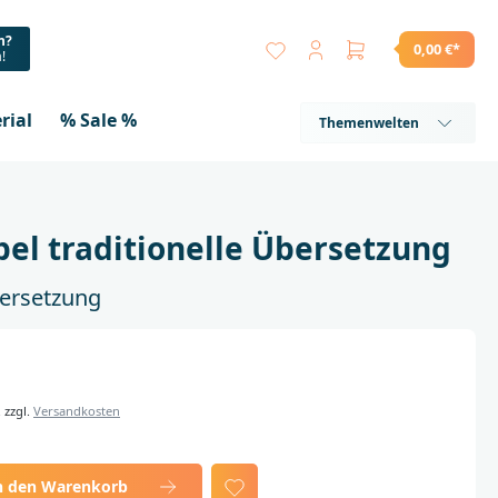
n?
0,00 €*
a!
rial
% Sale %
Themenwelten
bel traditionelle Übersetzung
bersetzung
. zzgl.
Versandkosten
n den Warenkorb