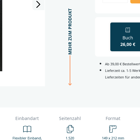
MEHR ZUM PRODUKT
Buch
26,00 €
Ab 39,00 € Bestellwe
Lieferzeit ca. 1-5 We
Lieferzeiten für ande
Einbandart
Seitenzahl
Format
Flexibler Einband,
1.520
149 x 212 mm