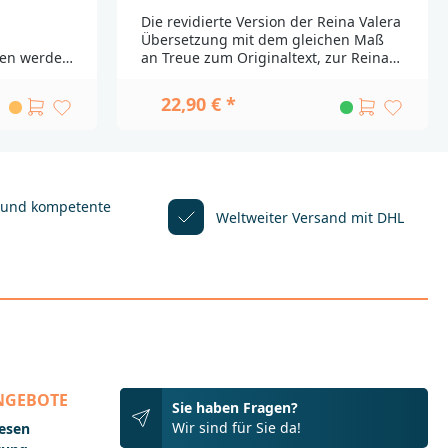
,
Die revidierte Version der Reina Valera
Übersetzung mit dem gleichen Maß
ben werden
an Treue zum Originaltext, zur Reina-
ern
Valera-Texttradition und zu den
ansportwege
biblischen Texten in den
22,90 € *
n nicht
Originalsprachen (Hebräisch,
 haben
Aramäisch und Griechisch).Enthält
tät, die in
folgende Sonderseiten:Kommentar
icherweise
„Über die neue Version“Kurze
rungen und
Geschichte der Reina Valera-
ÜbersetzungWie man die Bibel
 und kompetente
Weltweiter Versand mit DHL
___________
liestWas die Bibel über Vergebung
_Bei
sagtSo finden Sie Hilfe in der
it wenden
BibelTabelle mit Gewichten, Maßen
und MünzenHebräischer
r. 31
KalenderBitte beachten
Sie:Fremdsprachige Ausgaben werden
@dbg.de
aus unterschiedlichen Ländern
importiert. Durch weite Transportwege
sind leichte Beschädigungen nicht
auszuschließen. Außerdem haben
NGEBOTE
nicht alle Produkte die Qualität, die in
Sie haben Fragen?
Deutschland bei Bibeln üblicherweise
Wir sind für Sie da!
lesen
gegeben ist. Einbandänderungen und