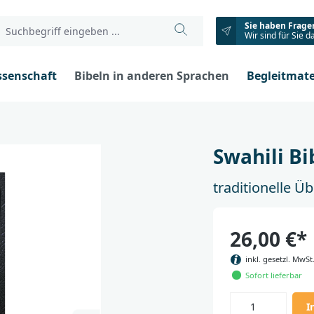
Sie haben Frage
Wir sind für Sie d
ssenschaft
Bibeln in anderen Sprachen
Begleitmate
Swahili Bi
traditionelle Ü
26,00 €*
inkl. gesetzl. MwSt
Sofort lieferbar
I