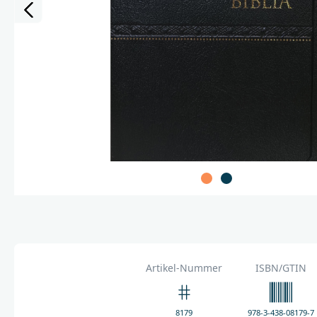
Artikel-Nummer
ISBN/GTIN
8179
978-3-438-08179-7