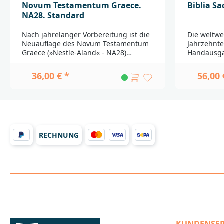
Novum Testamentum Graece.
Biblia Sa
NA28. Standard
Nach jahrelanger Vorbereitung ist die
Die weltwe
Neuauflage des Novum Testamentum
Jahrzehnte
Graece (»Nestle-Aland« - NA28)
Handausga
erschienen. Damit liegt das weltweit
Roger Grys
verbreitete Standardwerk unter den
verbessert
36,00 € *
56,00 
griechischen Ausgaben des Neuen
Ausgabe. E
Testaments in einer grundlegend
Grundlage 
überarbeiteten und verbesserten
Beschäftig
Auflage vor. Die Nachfrage war so
Bibel.______
groß, dass die erste Auflage nach
___________
kurzer Zeit vergriffen war. Nun ist die
Produktsic
zweite, korrigierte Ausgabe
bitte an:D
RECHNUNG
lieferbar.Ein Schwerpunkt der
Bibelgesell
Überarbeitung lag auf dem
A70567
textkritischen Apparat, der
Stuttgart
durchgängig einfacher strukturiert
wurde. So wird jetzt verzichtet auf die
Verknüpfung von Varianten durch
»sed« oder »et« und auf die
Unterscheidung zwischen ständigen
Zeugen erster und zweiter Ordnung.
Außerdem werden in dieser Ausgabe