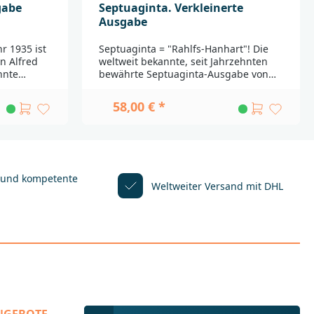
gabe
Septuaginta. Verkleinerte
Ausgabe
r 1935 ist
Septuaginta = "Rahlfs-Hanhart"! Die
n Alfred
weltweit bekannte, seit Jahrzehnten
nnte
bewährte Septuaginta-Ausgabe von
-Forschung
Alfred Rahlfs erscheint jetzt in einer
fsmittel
neuen, verbesserten und
58,00 € *
ilologische
aktualisierten Ausgabe,
lichte
herausgegeben von Robert
alisierte
Hanhart.Seit ihrem Erscheinen im Jahr
1935 ist die Septuaginta-Ausgabe von
Hanhart,
Alfred Rahlfs eine wichtige Grundlage
 des
der weltweiten Septuaginta-
 und kompetente
Weltweiter Versand mit DHL
nts mit
Forschung. Damit dies auch in Zukunft
deutscher,
so bleibt, hat jetzt der international
renommierte Septuaginta-Forscher
. Diese
Robert Hanhart die von der Deutschen
erkleinerte
Bibelgesellschaft besorgte
ar,
Handausgabe der Rahlfs-Septuaginta
lichen
neu durchgesehen. Dabei wurden der
gabe, mit
griechische Bibeltext und der kritische
tigem
Apparat an weit über tausend
rm ist das
Einzelstellen korrigiert und ergänzt.
nd
Die so entstandene "Editio altera" ist