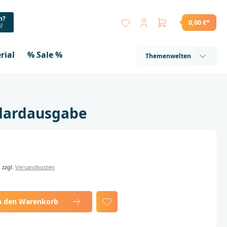
n?
0,00 €*
a!
rial
% Sale %
Themenwelten
dardausgabe
. zzgl.
Versandkosten
n den Warenkorb