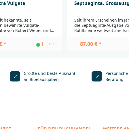
cra Vulgata
Septuaginta. Grossaus
it bekannte, seit
Seit ihrem Erscheinen im Jah
n bewährte Vulgata-
die Septuaginta-Ausgabe vo
be von Robert Weber und
Rahlfs eine weltweit anerka
on. Nun in der fünften,
Grundlage der Septuaginta
en und aktualisierten
und ein unentbehrliches Hil
€ *
87,00 € *
ine unverzichtbare
für das theologische und ph
für die wissenschaftliche
Studium. Die 2006 veröffent
ung mit der lateinischen
zweite, verbesserte und aktu
_______________________________
Auflage (»Editio altera«),
_____________Bei Fragen zur
herausgegeben von Robert 
herheit wenden Sie sich
enthält den kompletten Text
Größte und beste Auswahl
Persönliche
eutsche
griechischen Alten Testame
an Bibelausgaben
Beratung
schaftBalinger Str. 31
textkritischem Apparat und 
englischer, lateinischer und
produktsicherheit@dbg.de
neugriechischer Einführung
Edition, die bisher nur als v
Studienausgabe erhältlich w
erscheint nun auch im statt
Großformat der Originalaus
Fadenheftung und hochwer
Leineneinband. In dieser Fo
Werk ein repräsentativer u