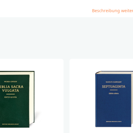
Beschreibung weite
______________________
Bei Fragen zur Produ
Deutsche Bibelgesel
Balinger Str. 31 A
70567 Stuttgart
produktsicherheit@