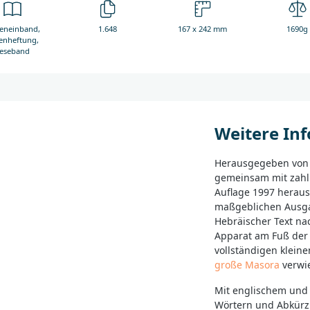
neneinband,
1.648
167 x 242 mm
1690g
enheftung,
eseband
Weitere In
Herausgegeben von K
gemeinsam mit zahlr
Auflage 1997 heraus
maßgeblichen Ausga
Hebräischer Text na
Apparat am Fuß der 
vollständigen klein
große Masora
verwi
Mit englischem und 
Wörtern und Abkür