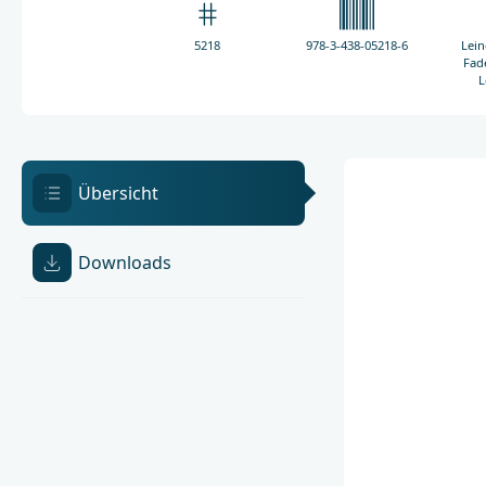
5218
978-3-438-05218-6
Lei
Fad
L
Übersicht
Downloads