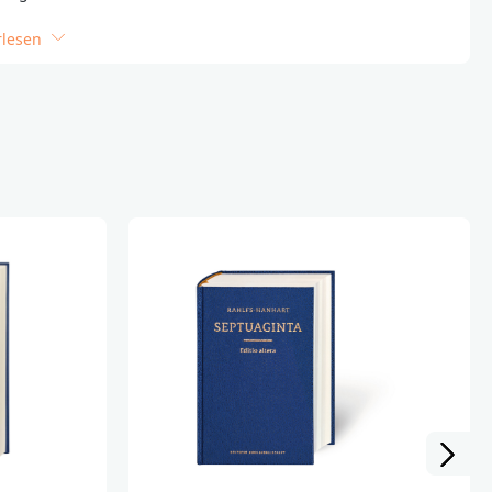
rlesen
_______________________________________
ktsicherheit wenden Sie sich bitte an:
lschaft
dbg.de