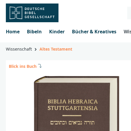
inhalt springen
Home
Bibeln
Kinder
Bücher & Kreatives
Wi
Wissenschaft
Altes Testament
Blick ins Buch