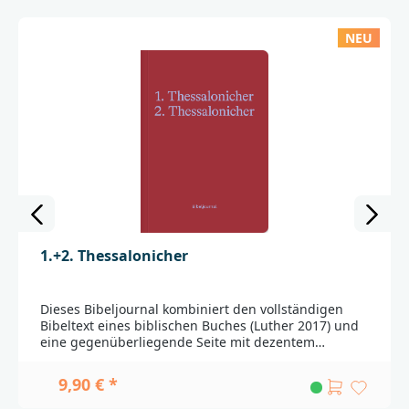
NEU
1.+2. Thessalonicher
Dieses Bibeljournal kombiniert den vollständigen
Bibeltext eines biblischen Buches (Luther 2017) und
eine gegenüberliegende Seite mit dezentem
Punktraster für deine persönlichen Notizen,
Gedanken oder Gebete. So kannst du direkt neben
9,90 € *
dem Text festhalten, was dich beim Lesen
bewegt.Das Journal eignet sich perfekt für die