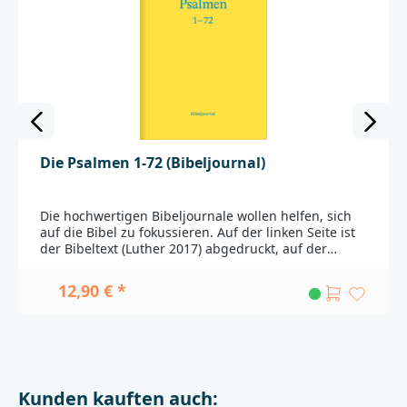
Die Psalmen 1-72 (Bibeljournal)
Die hochwertigen Bibeljournale wollen helfen, sich
auf die Bibel zu fokussieren. Auf der linken Seite ist
der Bibeltext (Luther 2017) abgedruckt, auf der
rechten Seite ist genügend Platz für eigene Notizen.
Die Bibeljournale eignen sich für die persönliche
12,90 € *
Stille Zeit, zur Nutzung im Hauskreis und in der
Gemeinde._______________________________________________
______________Bei Fragen zur Produktsicherheit
wenden Sie sich bitte an:Verbum Medien
gGmbHKleines Lohfeld 632549 Bad
Oeynhauseninfo@verbum-medien.de
Kunden kauften auch: