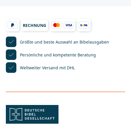
tägliche Bibellese, die Arbeit in der Kleingruppe, das
gemeinsame Lesen mit Freunden oder zum
Mitschreiben während einer Predigt. Auch zum
Abschreiben und Auswendiglernen von Bibelversen
RECHNUNG
ist es ideal.Mit seinem flach aufschlagbaren
Einband, dem angenehmen Papier und viel Platz
zum Schreiben lädt es dazu ein, in der Bibel zu
lesen, darüber nachzudenken und Gottes Wort ganz
Größte und beste Auswahl
an Bibelausgaben
persönlich zu entdecken.
Persönliche und kompetente
Beratung
Weltweiter Versand mit DHL