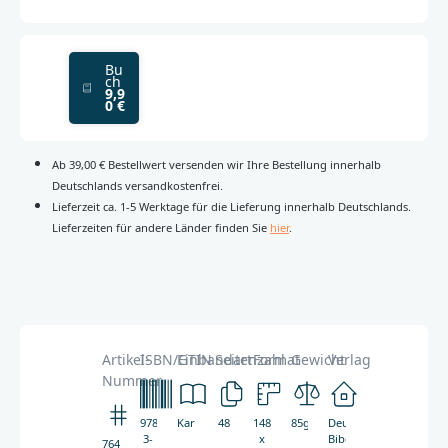
Bu
ch
9,9
0 €
Ab 39,00 € Bestellwert versenden wir Ihre Bestellung innerhalb
Deutschlands versandkostenfrei.
Lieferzeit ca. 1-5 Werktage für die Lieferung innerhalb Deutschlands.
Lieferzeiten für andere Länder finden Sie
hier
.
Artikel-
ISBN/GTIN
Einbandart
Seitenzahl
Format
Gewicht
Verlag
Nummer
978-
Kartoniert
48
148
85g
Deutsche
3-
x
Bibelgesellschaft
7641