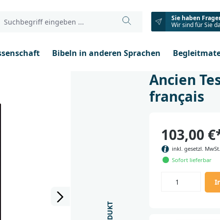
Sie haben Frage
Wir sind für Sie d
ssenschaft
Bibeln in anderen Sprachen
Begleitmate
Ancien Te
français
103,00 €
inkl. gesetzl. MwSt
Sofort lieferbar
I