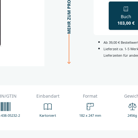
MEHR ZUM PRODUKT
Buch
103,00 €
Ab 39,00 € Bestellwe
Lieferzeit ca. 1-5 We
Lieferzeiten für ande
BN/GTIN
Einbandart
Format
Gewic
-438-05232-2
Kartoniert
182 x 247 mm
2456g