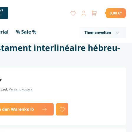
n?
0,00 €*
a!
rial
% Sale %
Themenwelten
stament interlinéaire hébreu-
*
. zzgl.
Versandkosten
n den Warenkorb