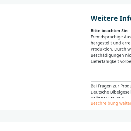
Weitere In
Bitte beachten Sie:
Fremdsprachige Au
hergestellt und erre
Produktion. Durch w
Beschädigungen nic
Lieferfähigkeit vorb
______________________
Bei Fragen zur Produ
Deutsche Bibelgesel
Balinger Str. 31 A
Beschreibung weite
70567 Stuttgart
produktsicherheit@