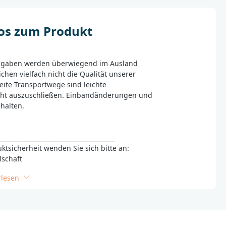
fos zum Produkt
sgaben werden überwiegend im Ausland
ichen vielfach nicht die Qualität unserer
eite Transportwege sind leichte
ht auszuschließen. Einbandänderungen und
ehalten.
_______________________________________
ktsicherheit wenden Sie sich bitte an:
lschaft
rlesen
dbg.de