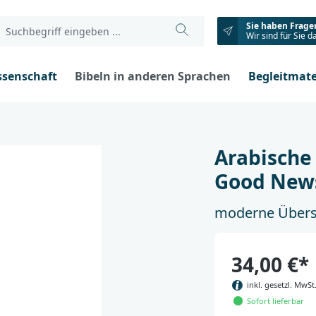
Sie haben Frage
Wir sind für Sie d
ssenschaft
Bibeln in anderen Sprachen
Begleitmate
Arabische
Good New
moderne Übers
34,00 €*
inkl. gesetzl. MwSt
Sofort lieferbar