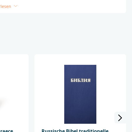
ben ist. Einbandänderungen und
rlesen
ehalten.
_______________________________________
ktsicherheit wenden Sie sich bitte an:
lschaft
dbg.de
raece.
Russische Bibel traditionelle