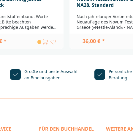
ck
NA28. Standard
Kunststoffeinband. Worte
Nach jahrelanger Vorbereitu
t.Bitte beachten
Neuauflage des Novum Te
sprachige Ausgaben werden
Graece (»Nestle-Aland« - NA
chiedlichen Ländern
erschienen. Damit liegt das
. Durch weite Transportwege
verbreitete Standardwerk u
€ *
36,00 € *
te Beschädigungen nicht
griechischen Ausgaben de
ießen. Außerdem haben
Testaments in einer grundl
Produkte die Qualität, die in
überarbeiteten und verbess
d bei Bibeln üblicherweise
Auflage vor. Die Nachfrage 
st. Einbandänderungen und
groß, dass die erste Auflag
keit
kurzer Zeit vergriffen war. N
Größte und beste Auswahl
Persönliche
._____________________________
zweite, korrigierte Ausgabe
an Bibelausgaben
Beratung
_____________________Bei
lieferbar.Ein Schwerpunkt d
 Produktsicherheit wenden
Überarbeitung lag auf dem
itte an:Deutsche
textkritischen Apparat, der
schaftBalinger Str. 31
durchgängig einfacher struk
wurde. So wird jetzt verzicht
produktsicherheit@dbg.de
Verknüpfung von Varianten
»sed« oder »et« und auf die
Unterscheidung zwischen s
Zeugen erster und zweiter
VICE
FÜR DEN BUCHHANDEL
WEITERE A
Außerdem werden in diese