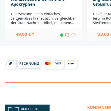
Apokryphen
Großdru
Übersetzung in ein einfaches,
Flexibler 
zeitgemäßes Französisch, vergleichbar
Jesu` in Ro
der Gute Nachricht Bibel, mit einem
Sie:Fremd
Wortschatz von ca. 25.000 Begriffen.
aus unters
Neue Überarbeitung (2016-2018).Bitte
importiert
49,00 € *
23,00 
beachten Sie:Fremdsprachige
sind leich
Ausgaben werden aus
auszuschl
unterschiedlichen Ländern importiert.
nicht alle 
Durch weite Transportwege sind
Deutschlan
leichte Beschädigungen nicht
gegeben i
auszuschließen. Außerdem haben
Lieferfähig
nicht alle Produkte die Qualität, die in
vorbehalten
RECHNUNG
Deutschland bei Bibeln üblicherweise
___________
gegeben ist. Einbandänderungen und
Fragen zur
Lieferfähigkeit
Sie sich b
vorbehalten._____________________________
Bibelgesell
________________________________Bei
A70567
Fragen zur Produktsicherheit wenden
Stuttgart
Sie sich bitte an:Deutsche
BibelgesellschaftBalinger Str. 31
A70567
KUNDENSER
Stuttgartproduktsicherheit@dbg.de