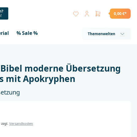
n?
0,00 €*
a!
rial
% Sale %
Themenwelten
 Bibel moderne Übersetzung
s mit Apokryphen
etzung
. zzgl.
Versandkosten