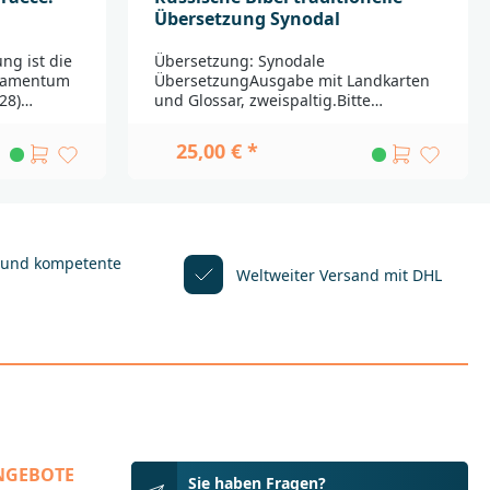
Übersetzung Synodal
ng ist die
Übersetzung: Synodale
stamentum
ÜbersetzungAusgabe mit Landkarten
28)
und Glossar, zweispaltig.Bitte
 weltweit
beachten Sie:Fremdsprachige
nter den
Ausgaben werden aus
25,00 € *
s Neuen
unterschiedlichen Ländern importiert.
egend
Durch weite Transportwege sind
erten
leichte Beschädigungen nicht
war so
auszuschließen. Außerdem haben
e nach
nicht alle Produkte die Qualität, die in
un ist die
Deutschland bei Bibeln üblicherweise
 und kompetente
Weltweiter Versand mit DHL
gegeben ist. Einbandänderungen und
er
Lieferfähigkeit
vorbehalten._____________________________
________________________________Bei
turiert
Fragen zur Produktsicherheit wenden
et auf die
Sie sich bitte an:Deutsche
 durch
BibelgesellschaftBalinger Str. 31
A70567
tändigen
Stuttgartproduktsicherheit@dbg.de
 Ordnung.
NGEBOTE
r Ausgabe
Sie haben Fragen?