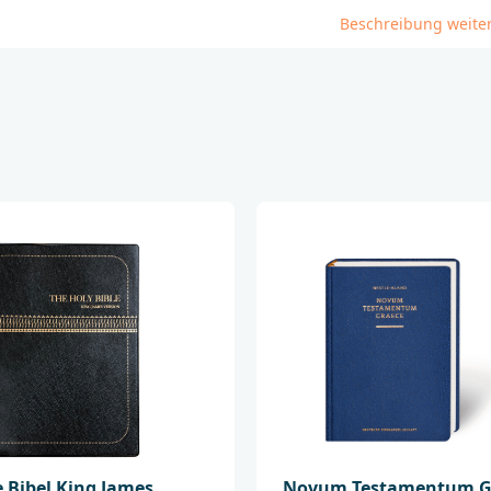
üblicherweise gege
Beschreibung weite
Lieferfähigkeit vorb
______________________
Bei Fragen zur Produ
Deutsche Bibelgesel
Balinger Str. 31 A
70567 Stuttgart
produktsicherheit@
e Bibel King James
Novum Testamentum G