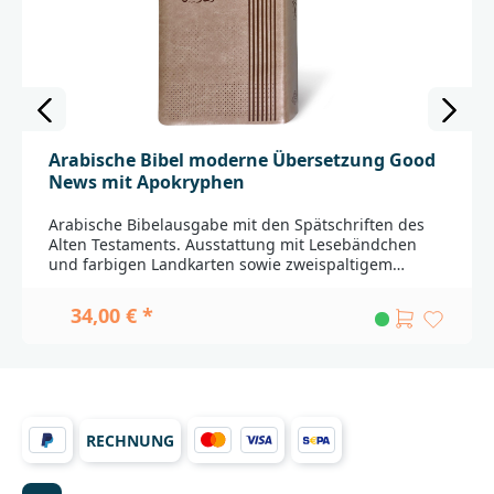
Arabische Bibel moderne Übersetzung Good
News mit Apokryphen
Arabische Bibelausgabe mit den Spätschriften des
Alten Testaments. Ausstattung mit Lesebändchen
und farbigen Landkarten sowie zweispaltigem
Druck.Übersetzung: Good News ArabicBitte beachten
Sie:Fremdsprachige Ausgaben werden aus
34,00 € *
unterschiedlichen Ländern importiert. Durch weite
Transportwege sind leichte Beschädigungen nicht
auszuschließen. Außerdem haben nicht alle
Produkte die Qualität, die in Deutschland bei Bibeln
üblicherweise gegeben ist. Einbandänderungen und
Lieferfähigkeit
RECHNUNG
vorbehalten._____________________________________________
________________Bei Fragen zur Produktsicherheit
wenden Sie sich bitte an:Deutsche