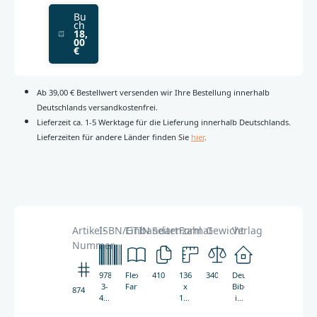
Bu
ch
18,
00
€
Ab 39,00 € Bestellwert versenden wir Ihre Bestellung innerhalb
Deutschlands versandkostenfrei.
Lieferzeit ca. 1-5 Werktage für die Lieferung innerhalb Deutschlands.
Lieferzeiten für andere Länder finden Sie
hier
.
Artikel-
ISBN/GTIN
Einbandart
Seitenzahl
Format
Gewicht
Verlag
Nummer
978-
Flexibler
410
136
340g
Deutsche
3-
Farbeinband
x
Bibelgesellschaft
8746
438-
196
in
08746-
mm
Zusammenarbeit