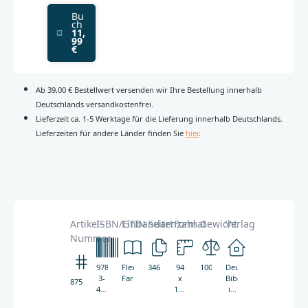
Bu
ch
11,
99
€
Ab 39,00 € Bestellwert versenden wir Ihre Bestellung innerhalb
Deutschlands versandkostenfrei.
Lieferzeit ca. 1-5 Werktage für die Lieferung innerhalb Deutschlands.
Lieferzeiten für andere Länder finden Sie
hier
.
Artikel-
ISBN/GTIN
Einbandart
Seitenzahl
Format
Gewicht
Verlag
Nummer
978-
Flexibler
346
94
100g
Deutsche
3-
Farbeinband
x
Bibelgesellschaft
8751
438-
131
in
08751-
mm
Zusammenarbeit