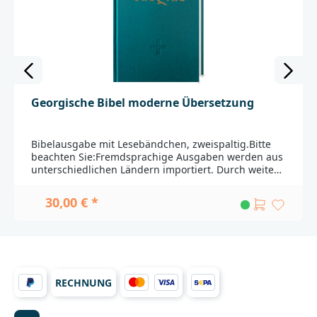
Georgische Bibel moderne Übersetzung
Bibelausgabe mit Lesebändchen, zweispaltig.Bitte
beachten Sie:Fremdsprachige Ausgaben werden aus
unterschiedlichen Ländern importiert. Durch weite
Transportwege sind leichte Beschädigungen nicht
auszuschließen. Außerdem haben nicht alle
30,00 € *
Produkte die Qualität, die in Deutschland bei Bibeln
üblicherweise gegeben ist. Einbandänderungen und
Lieferfähigkeit
vorbehalten._____________________________________________
________________Bei Fragen zur Produktsicherheit
wenden Sie sich bitte an:Deutsche
RECHNUNG
BibelgesellschaftBalinger Str. 31 A70567
Stuttgartproduktsicherheit@dbg.de