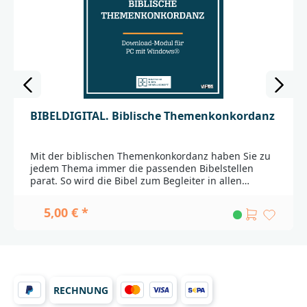
BIBELDIGITAL. Biblische Themenkonkordanz
Mit der biblischen Themenkonkordanz haben Sie zu
jedem Thema immer die passenden Bibelstellen
parat. So wird die Bibel zum Begleiter in allen
Lebens- und Glaubensfragen und die Vorbereitung
von Andachten und Gruppenstunden zum
5,00 € *
Kinderspiel. Geben Sie einfach ein Stichwort aus
dem modernen Alltags- oder Glaubensleben ein und
schon listet Ihnen das Programm zentrale
Bibelstellen zum jeweiligen Thema auf. Die
zugehörigen Texte können in jeder installierten
Bibelausgabe der Programmfamilien BIBELDIGITAL
RECHNUNG
oder "MFchi" sofort per Mausklick aufgeschlagen
werden.Kombinieren Sie die Biblische