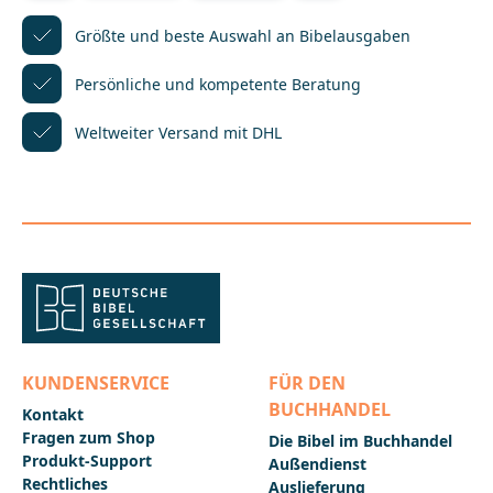
Themenkonkordanz mit weiteren BIBELDIGITAL-
Produkten zur Komplettausstattung für
Größte und beste Auswahl
an Bibelausgaben
Andachtsvorbereitung und Bibelarbeit!Den
Download-Link erhalten Sie direkt nach Ihrer
Persönliche und kompetente
Beratung
Bestellung oder Sie können die Datei im Nachhinein
im Bereich "Ihr Konto" herunterladen. Eine
Weltweiter Versand mit DHL
detaillierte Installationsanleitung, die Sie unbedingt
zusammen mit dem Download-Modul archivieren
sollten, finden Sie als PDF-Datei unten auf dieser
Seite._____________________________________________________
________Bei Fragen zur Produktsicherheit wenden Sie
sich bitte an:Deutsche BibelgesellschaftBalinger Str.
31 A70567 Stuttgartproduktsicherheit@dbg.de
KUNDENSERVICE
FÜR DEN
BUCHHANDEL
Kontakt
Fragen zum Shop
Die Bibel im Buchhandel
Produkt-Support
Außendienst
Rechtliches
Auslieferung