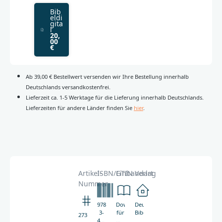
Bib
eldi
gita
l
20,
00
€
Ab 39,00 € Bestellwert versenden wir Ihre Bestellung innerhalb
Deutschlands versandkostenfrei.
Lieferzeit ca. 1-5 Werktage für die Lieferung innerhalb Deutschlands.
Lieferzeiten für andere Länder finden Sie
hier
.
Artikel-
ISBN/GTIN
Einbandart
Verlag
Nummer
978-
Download
Deutsche
3-
für
Bibelgesellschaft
2737
438-
Windows-