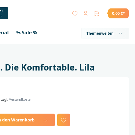
n?
0,00 €*
a!
rial
% Sale %
Themenwelten
. Die Komfortable. Lila
. zzgl.
Versandkosten
n den Warenkorb