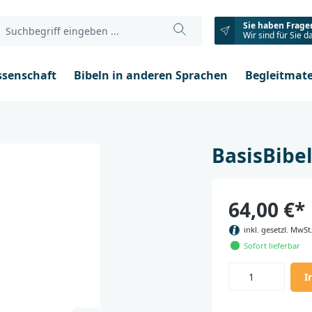
Sie haben Frage
Wir sind für Sie d
ssenschaft
Bibeln in anderen Sprachen
Begleitmate
BasisBibel
64,00 €*
inkl. gesetzl. MwSt
Sofort lieferbar
I