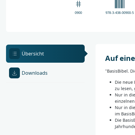
0900
978-3-438-00900-5
Übersicht
Auf eine
"BasisBibel. D
Downloads
Die neue 
zu lesen,
Nur in di
einzelnen
Nur in di
im BasisB
Die BasisB
Jahrhunde