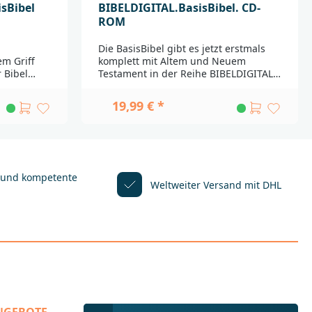
isBibel
BIBELDIGITAL.BasisBibel. CD-
ROM
Die BasisBibel gibt es jetzt erstmals
em Griff
komplett mit Altem und Neuem
 Bibel
Testament in der Reihe BIBELDIGITAL.
Die BasisBibel ist die Bibel für das Hier
ge
und Jetzt. Wissenschaftlich geprüft
19,99 € *
 kleine
und in das Deutsch des 21.
stoff
Jahrhunderts übersetzt, eignet sie sich
 wie eine
mit ihren klaren, prägnanten Sätzen
lesen wird.
und vertrauten Worten optimal für das
nfachen sie
Lesen am Bildschirm. Der Bibeltext ist
nd
sinnvoll gegliedert und gut zu lesen,
 und kompetente
Weltweiter Versand mit DHL
chschlagen
jede Sinneinheit wird in einer eigenen
ren
Zeile wiedergegeben. Kurze
Erklärungen, die sich direkt aus dem
r, die sich
Text heraus aufrufen lassen,
folge der
erleichtern das Verständnis der Texte.
bersetzung
Diese digitale Ausgabe bietet dabei
: Hiob;
weit mehr als doppelt so viele
Erklärungen als das gedruckte Buch.
Dieses
Sämtliche Inhalte sind miteinander
sBibel
verknüpft und werden durch die
____________
mächtigen Recherche- und