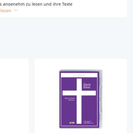
s angenehm zu lesen und ihre Texte
prägsam. Die Bibel lesen wie ein Gedicht!
rlesen
_______________________________________
ktsicherheit wenden Sie sich bitte an:
lschaft
dbg.de