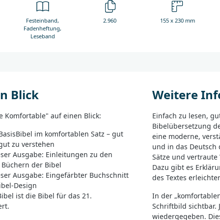
Festeinband,
2.960
155 x 230 mm
Fadenheftung,
Leseband
n Blick
Weitere In
ie Komfortable" auf einen Blick:
Einfach zu lesen, gu
Bibelübersetzung de
BasisBibel im komfortablen Satz – gut
eine moderne, verst
 gut zu verstehen
und in das Deutsch 
eser Ausgabe: Einleitungen zu den
Sätze und vertraute 
 Büchern der Bibel
Dazu gibt es Erklär
eser Ausgabe: Eingefärbter Buchschnitt
des Textes erleichte
ibel-Design
ibel ist die Bibel für das 21.
In der „komfortable
rt.
Schriftbild sichtbar
wiedergegeben. Dies