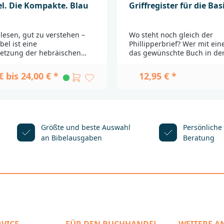
el. Die Kompakte. Blau
Griffregister für die Bas
 lesen, gut zu verstehen –
Wo steht noch gleich der
bel ist eine
Phillipperbrief? Wer mit ein
setzung der hebräischen
das gewünschte Buch in der
echischen Urtexte in eine
finden will, für den ist ein
erständliche Sprache.
Bibelgriffregister das richti
€ bis 24,00 € *
12,95 € *
ftlich geprüft und in das
Hilfsmittel. Strapazierfähige
s 21. Jahrhunderts
Registerfähnchen aus Kunst
 Prägnante Sätze und
halten mindestens so lange
Worte, sinnvoll gegliedert
Bibel, die gerne und viel ge
 lesen. Dazu gibt es
Einmal hineingeklebt, verei
n in den Randspalten, die
das Hin- und Herblättern u
Größte und beste Auswahl
Persönliche
hen des Textes
ermöglichen das rasche Na
an Bibelausgaben
Beratung
n.In dieser Kompaktausgabe
von Querverweisen zu ande
eltext gesetzt wie bei einem
biblischen Büchern.Es gibt
 Text wird einspaltig und in
unterschiedliche Griffregiste
tzsparenden Layout
bei der Bezeichnung und Ab
eben. Eine handliche
Bücher an der jeweiligen Ü
 gewohntem Schriftbild für
orientieren (z.B. Lutherbibel
n Lesefluss!Passende
Gute Nachricht Bibel und
lätter zum Download
Einheitsübersetzung: Ijob). 
Griffregister ist für die Basi
_______________________________
konzipiert.____________________