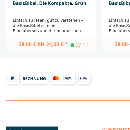
BasisBibel. Die Kompakte. Grün
BasisBib
Einfach zu lesen, gut zu verstehen –
Einfach zu
die BasisBibel ist eine
die BasisBi
Bibelübersetzung der hebräischen
Bibelüber
und altgriechischen Urtexte in eine
und altgri
moderne, verständliche Sprache.
moderne, v
28,00 € bis 24,00 € *
28,00 
Wissenschaftlich geprüft und in das
Wissenscha
Deutsch des 21. Jahrhunderts
Deutsch de
übersetzt. Prägnante Sätze und
übersetzt.
vertraute Worte, sinnvoll gegliedert
vertraute 
und gut zu lesen. Dazu gibt es
und gut zu
Erklärungen in den Randspalten, die
Erklärunge
das Verstehen des Textes
das Verste
RECHNUNG
erleichtern.In dieser Kompaktausgabe
erleichter
ist der Bibeltext gesetzt wie bei einem
ist der Bib
Roman: Der Text wird einspaltig und in
Roman: Der
einem platzsparenden Layout
einem pla
wiedergegeben. Eine handliche
wiedergeg
Ausgabe in gewohntem Schriftbild für
Ausgabe in
einen guten Lesefluss!Passende
einen gute
Widmungsblätter zum Download
Widmungsb
finden Sie
finden Sie
hier_______________________________________
hier________