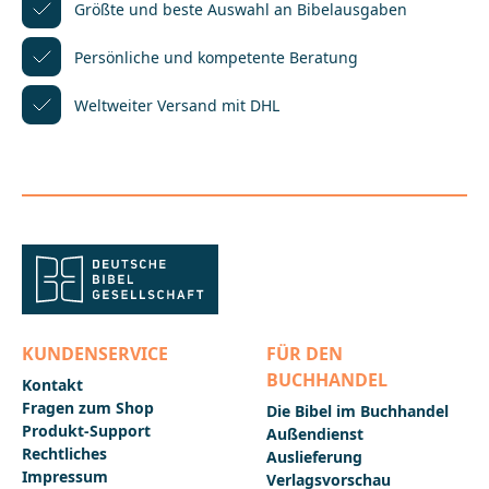
Produkts benötigen Sie ein Kundenkonto. Der
Größte und beste Auswahl
an Bibelausgaben
Downloadlink wid dort automatisch
hinterlegt.________________________________________________
Persönliche und kompetente
Beratung
_____________Bei Fragen zur Produktsicherheit wenden
Sie sich bitte an:Deutsche BibelgesellschaftBalinger
Weltweiter Versand mit DHL
Str. 31 A70567 Stuttgartproduktsicherheit@dbg.de
KUNDENSERVICE
FÜR DEN
BUCHHANDEL
Kontakt
Fragen zum Shop
Die Bibel im Buchhandel
Produkt-Support
Außendienst
Rechtliches
Auslieferung
Impressum
Verlagsvorschau