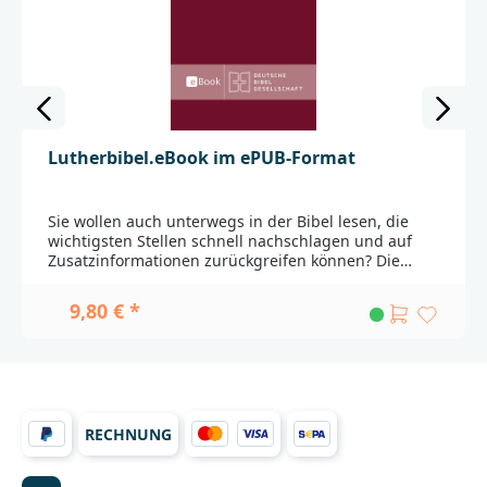
Lutherbibel.eBook im ePUB-Format
Sie wollen auch unterwegs in der Bibel lesen, die
wichtigsten Stellen schnell nachschlagen und auf
Zusatzinformationen zurückgreifen können? Die
ePUB-Ausgabe der Lutherbibel 2017 enthält den
vollständigen Bibeltext mitsamt allen Verweisstellen
9,80 € *
und Anmerkungen zum Text sowie die
umfangreichen Sach- und Worterklärungen. Das
Inhaltsverzeichnis und ein Schnellzugriff auf die
einzelnen Kapitel erleichtern den Zugang zum
Bibeltext.Das eBook enthält ein Wasserzeichen.Die
ePUB-Ausgaben sind sowohl für spezielle eBook-
RECHNUNG
Reader als auch für eBook-Apps auf Mobilgeräten
wie dem iPad geeignet.Die Kindle Edition erhalten
Sie direkt bei Amazon.Wichtig: Für den Download des