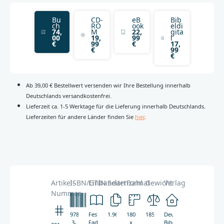
Bu
CD-
eB
Bib
ch
RO
ook
eldi
74,
M
22,
gita
00
19,
99
l
€
99
€
17,
€
99
€
Ab 39,00 € Bestellwert versenden wir Ihre Bestellung innerhalb
Deutschlands versandkostenfrei.
Lieferzeit ca. 1-5 Werktage für die Lieferung innerhalb Deutschlands.
Lieferzeiten für andere Länder finden Sie
hier
.
Artikel-
ISBN/GTIN
Einbandart
Seitenzahl
Format
Gewicht
Verlag
Nummer
978-
Festeinband,
1.968
180
1855g
Deutsche
3-
Fadenheftung,
x
Bibelgesellschaft