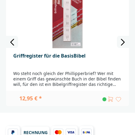
Griffregister für die BasisBibel
Wo steht noch gleich der Phillipperbrief? Wer mit
einem Griff das gewünschte Buch in der Bibel finden
will, für den ist ein Bibelgriffregister das richtige
Hilfsmittel. Strapazierfähige kleine Registerfähnchen
aus Kunststoff halten mindestens so lange wie eine
12,95 € *
Bibel, die gerne und viel gelesen wird. Einmal
hineingeklebt, vereinfachen sie das Hin- und
Herblättern und ermöglichen das rasche
Nachschlagen von Querverweisen zu anderen
biblischen Büchern.Es gibt unterschiedliche
Griffregister, die sich bei der Bezeichnung und
RECHNUNG
Abfolge der Bücher an der jeweiligen Übersetzung