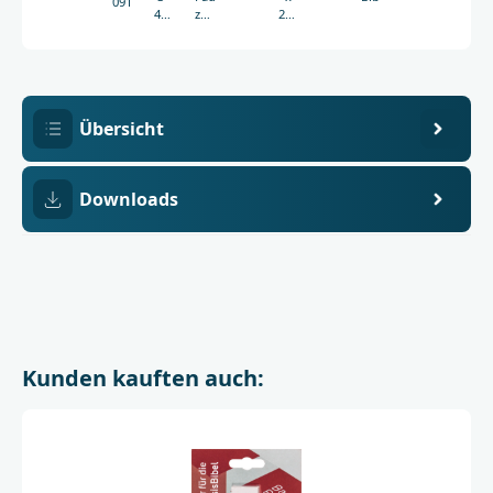
0919
438-
zwei
253
00919-
Lesebändchen
mm
7
Übersicht
Downloads
Kunden kauften auch: