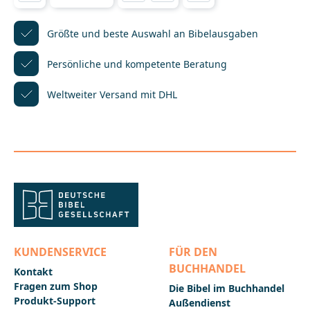
orientieren (z.B. Lutherbibel: Hiob; Gute Nachricht
Bibel und Einheitsübersetzung: Ijob). Dieses
Griffregister ist für die BasisBibel
Größte und beste Auswahl
an Bibelausgaben
konzipiert.________________________________________________
_____________Bei Fragen zur Produktsicherheit wenden
Persönliche und kompetente
Beratung
Sie sich bitte an:Deutsche BibelgesellschaftBalinger
Str. 31 A70567 Stuttgartproduktsicherheit@dbg.de
Weltweiter Versand mit DHL
KUNDENSERVICE
FÜR DEN
BUCHHANDEL
Kontakt
Fragen zum Shop
Die Bibel im Buchhandel
Produkt-Support
Außendienst