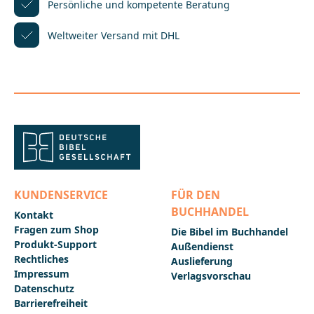
Persönliche und kompetente
Beratung
_______________Bei Fragen zur Produktsicherheit
wenden Sie sich bitte an:Deutsche
Weltweiter Versand mit DHL
BibelgesellschaftBalinger Str. 31 A70567
Stuttgartproduktsicherheit@dbg.de
KUNDENSERVICE
FÜR DEN
BUCHHANDEL
Kontakt
Fragen zum Shop
Die Bibel im Buchhandel
Produkt-Support
Außendienst
Rechtliches
Auslieferung
Impressum
Verlagsvorschau
Datenschutz
Barrierefreiheit