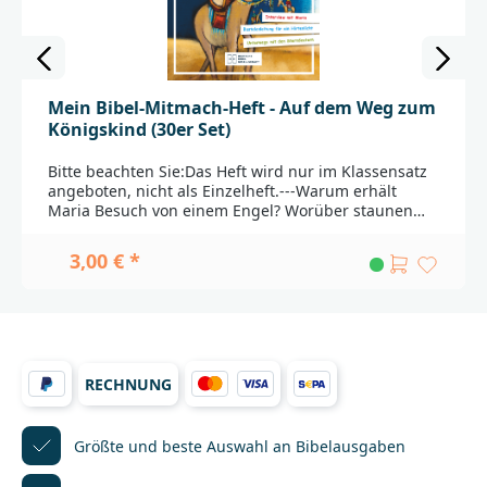
Mein Bibel-Mitmach-Heft - Auf dem Weg zum
Königskind (30er Set)
Bitte beachten Sie:Das Heft wird nur im Klassensatz
angeboten, nicht als Einzelheft.---Warum erhält
Maria Besuch von einem Engel? Worüber staunen
die Hirten? Und wohin führt der geheimnisvolle
Stern? Passend zu den biblischen
3,00 € *
Weihnachtsgeschichten enthält das 16-seitige Heft
im A5-Format zahlreiche kreative Mitmachangebote.
So können Kinder ab 6 Jahren nicht nur in
spannenden Bibelgeschichten schmökern, sondern
auch himmlisch leckere Engelsaugen nachbacken,
eine Geschichtenweihnachtskugel basteln oder ihr
RECHNUNG
Wissen in einem kniffligen Kreuzworträtsel unter
Beweis stellen.Das Heft eignet sich zum Verteilen an
Schülerinnen und Schüler der Klassen 1 bis 3. Die
Inhalte lassen sich ebenso gut in den
Größte und beste Auswahl
an Bibelausgaben
Religionsunterricht und den Kindergottesdienst
integrieren.______________________________________________