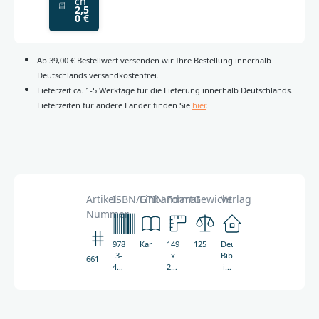
ch
2,5
0 €
Ab 39,00 € Bestellwert versenden wir Ihre Bestellung innerhalb
Deutschlands versandkostenfrei.
Lieferzeit ca. 1-5 Werktage für die Lieferung innerhalb Deutschlands.
Lieferzeiten für andere Länder finden Sie
hier
.
Artikel-
ISBN/GTIN
Einbandart
Format
Gewicht
Verlag
Nummer
978-
Kartoniert
149
125g
Deutsche
3-
x
Bibelgesellschaft
6613
438-
215
in
06613-
mm
Zusammenarbeit
8
mit
Kassenbrock,
Gabriele