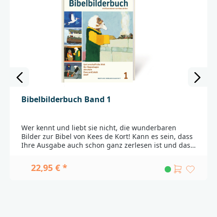
Bibelbilderbuch Band 1
Wer kennt und liebt sie nicht, die wunderbaren
Bilder zur Bibel von Kees de Kort! Kann es sein, dass
Ihre Ausgabe auch schon ganz zerlesen ist und dass
die Enkel eigentlich eine neue bräuchten? Oder
kennen Sie etwa jemanden, der sie noch nicht hat?Es
22,95 € *
ist eine einzigartige Erfolgsgeschichte, die seit
bereits 50 Jahren anhält: Die Bilder von Kees de Kort
haben Einzug genommen in die Gemeinden und
Wohnungen und sind in den Erinnerungen
inzwischen dreier Generationen hängengeblieben.
Die farbkräftigen, elementarisierten Illustrationen in