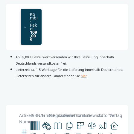
Ko
mbi
-
Pak
et
109
,00
€
Ab 39,00 € Bestellwert versenden wir Ihre Bestellung innerhalb
Deutschlands versandkostenfrei.
Lieferzeit ca. 1-5 Werktage für die Lieferung innerhalb Deutschlands.
Lieferzeiten für andere Länder finden Sie
hier
.
Artikel-
ISBN/GTIN
Einstiegsalter
Einbandart
Seitenzahl
Format
Gewicht
Autor*in
Verlag
Nummer