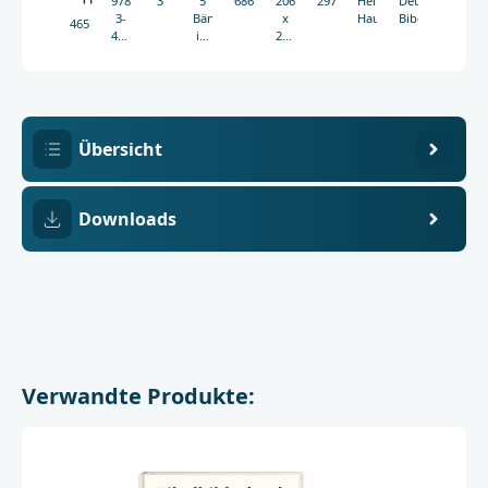
978-
3
5
686
206
2975g
Hellmut
Deutsche
3-
Bände
x
Haug
Bibelgesellscha
4650
438-
im
262
04650-
Schuber
mm
5
Übersicht
Downloads
Verwandte Produkte: