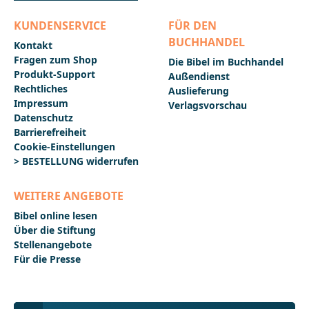
Geschichte._______________________________________________
______________Bei Fragen zur Produktsicherheit
KUNDENSERVICE
FÜR DEN
wenden Sie sich bitte an:Deutsche
BUCHHANDEL
BibelgesellschaftBalinger Str. 31 A70567
Kontakt
Stuttgartproduktsicherheit@dbg.de
Fragen zum Shop
Die Bibel im Buchhandel
Produkt-Support
Außendienst
Rechtliches
Auslieferung
Impressum
Verlagsvorschau
Datenschutz
Barrierefreiheit
Cookie-Einstellungen
> BESTELLUNG widerrufen
WEITERE ANGEBOTE
Bibel online lesen
Über die Stiftung
Stellenangebote
Für die Presse