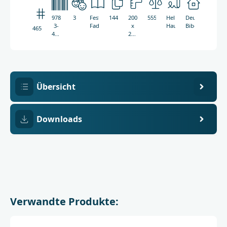
978-
3
Festeinband,
144
200
555g
Hellmut
Deutsche
3-
Fadenheftung
x
Haug
Bibelgesellscha
4654
438-
246
04654-
mm
3
Übersicht
Downloads
Verwandte Produkte: