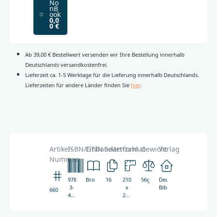
No
nB
ook
0,0
0 €
Ab 39,00 € Bestellwert versenden wir Ihre Bestellung innerhalb
Deutschlands versandkostenfrei.
Lieferzeit ca. 1-5 Werktage für die Lieferung innerhalb Deutschlands.
Lieferzeiten für andere Länder finden Sie
hier
.
Artikel-
ISBN/GTIN
Einbandart
Seitenzahl
Format
Gewicht
Verlag
Nummer
978-
Broschüre
16
210
56g
Deutsche
3-
x
Bibelgesellschaft
6602
438-
297
06602-
mm
2