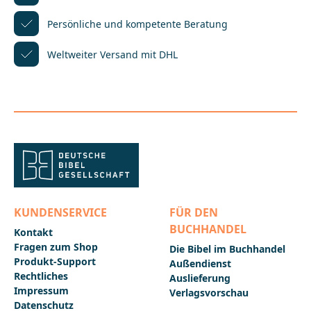
Verbreitung der Bibel erfahren? Der Bibelreport der
Deutschen Bibelgesellschaft berichtet in fünf
Persönliche und kompetente
Beratung
Ausgaben pro Jahr über die internationale Arbeit der
Bibelgesellschaften, die von der Weltbibelhilfe
Weltweiter Versand mit DHL
unterstützt wird. Daneben gibt das Magazin Einblick
in Neuigkeiten aus dem Verlag sowie
Veranstaltungstipps und geistliche Impulse. Einmal
im Jahr erscheint eine Sonderausgabe zu einem
besonderen Thema oder Schwerpunkt
bibelgesellschaftlicher
Arbeit.____________________________________________________
_________Bei Fragen zur Produktsicherheit wenden Sie
sich bitte an:Deutsche BibelgesellschaftBalinger Str.
31 A70567 Stuttgartproduktsicherheit@dbg.de
KUNDENSERVICE
FÜR DEN
BUCHHANDEL
Kontakt
Fragen zum Shop
Die Bibel im Buchhandel
Produkt-Support
Außendienst
Rechtliches
Auslieferung
Impressum
Verlagsvorschau
Datenschutz