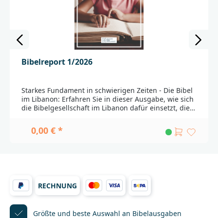
Bibelreport 1/2026
Starkes Fundament in schwierigen Zeiten - Die Bibel
im Libanon: Erfahren Sie in dieser Ausgabe, wie sich
die Bibelgesellschaft im Libanon dafür einsetzt, die
christliche Gemeinschaft zu stärken und Hoffnung zu
schenken. Von der Übersetzung der Bibel in lokale
0,00 € *
Sprachen über kreative Programme für Kinder und
Jugendliche bis hin zur Unterstützung von
Flüchtlingsfamilien – die Arbeit der Bibelgesellschaft
ist ein Lichtblick inmitten von zahlreichen
Herausforderungen, vor denen das Land steht. Lesen
Sie inspirierende Geschichten, wie die Bibel
RECHNUNG
Menschen im Libanon Trost und Zuversicht schenkt,
und entdecken Sie die historische und kulturelle
Bedeutung des Libanon in der Bibel.Sie möchten
mehr über die weltweite Übersetzung und
Größte und beste Auswahl
an Bibelausgaben