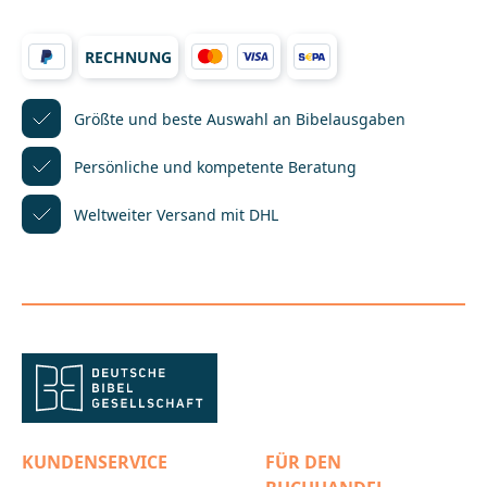
seinen Inhalten dient es allen Generationen als
Hausbuch und Lebensbegleiter.Siehe auch www.selk-
gesangbuch.de__________________________________________
RECHNUNG
___________________Bei Fragen zur Produktsicherheit
wenden Sie sich bitte an:Deutsche
BibelgesellschaftBalinger Str. 31 A70567
Stuttgartproduktsicherheit@dbg.de
Größte und beste Auswahl
an Bibelausgaben
Persönliche und kompetente
Beratung
Weltweiter Versand mit DHL
KUNDENSERVICE
FÜR DEN