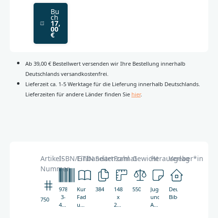
Bu
ch
17,
00
€
Ab 39,00 € Bestellwert versenden wir Ihre Bestellung innerhalb
Deutschlands versandkostenfrei.
Lieferzeit ca. 1-5 Werktage für die Lieferung innerhalb Deutschlands.
Lieferzeiten für andere Länder finden Sie
hier
.
Artikel-
ISBN/GTIN
Einbandart
Seitenzahl
Format
Gewicht
Herausgeber*in
Verlag
Nummer
978-
Kunststoff,
384
148
550g
Jugendwerk
Deutsche
3-
Fadenheftung
x
und
Bibelgesellschaft
7506
438-
und
210
Amt
07506-
Lesebändchen
mm
für