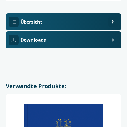
2
Kirchenmusik
der
Selbständigen
Evangelisch-
Lutherischen
Übersicht
Kirche
Downloads
Verwandte Produkte: