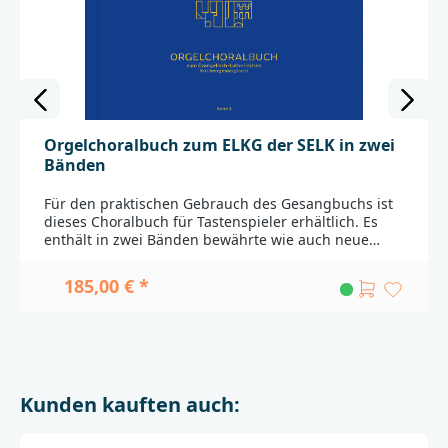
Orgelchoralbuch zum ELKG der SELK in zwei
Bänden
Für den praktischen Gebrauch des Gesangbuchs ist
dieses Choralbuch für Tastenspieler erhältlich. Es
enthält in zwei Bänden bewährte wie auch neue
Begleitsätze zu allen Gesängen des ELKG², u.a.
Kompositionen von Prof. Gárdonyi, Michel-Ostertun,
185,00 € *
Schloemann sowie Komponisten der SELK (z.B.
Kaufmann, Mey, Nickisch, Otto).Siehe auch www.selk-
gesangbuch.de__________________________________________
___________________Bei Fragen zur Produktsicherheit
wenden Sie sich bitte an:Deutsche
BibelgesellschaftBalinger Str. 31 A70567
Kunden kauften auch:
Stuttgartproduktsicherheit@dbg.de