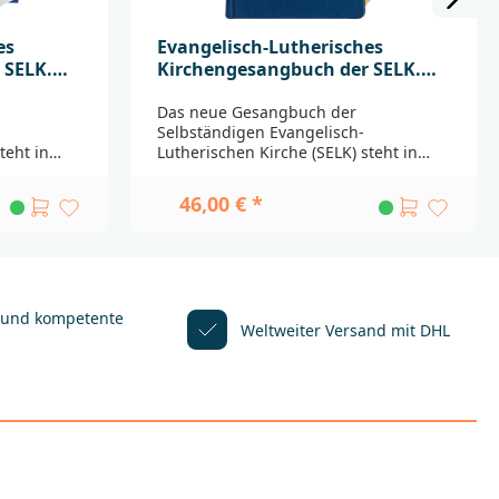
es
Evangelisch-Lutherisches
 SELK.
Kirchengesangbuch der SELK.
Lederausgabe
Das neue Gesangbuch der
Selbständigen Evangelisch-
teht in
Lutherischen Kirche (SELK) steht in
che,
lebendiger Tradition der Kirche,
hen
insbesondere der lutherischen
46,00 € *
r Zeit. Als
Reformation, auf der Höhe der Zeit. Als
h –
Gesangbuch – Glaubensbuch –
th.
Liturgiebuch ist es für ev.-luth.
gruppen
Gemeinden und Gemeindegruppen
hristen
bestimmt. Dem einzelnen Christen
chiedliche
steht es als Buch für unterschiedliche
 und kompetente
Weltweiter Versand mit DHL
 seinen
Anlässe zur Verfügung. Mit seinen
erationen
Inhalten dient es allen Generationen
als Hausbuch und
 www.selk-
LebensbegleiterSiehe auch www.selk-
___________
gesangbuch.de__________________________
____Bei
___________________________________Bei
it wenden
Fragen zur Produktsicherheit wenden
Sie sich bitte an:Deutsche
r. 31
BibelgesellschaftBalinger Str. 31