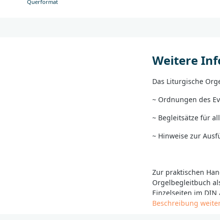
Querformat
Weitere In
Das Liturgische Org
~ Ordnungen des Ev
~ Begleitsätze für a
~ Hinweise zur Aus
Zur praktischen Han
Orgelbegleitbuch a
Einzelseiten im DIN
Beschreibung weite
Die Inhaltsseiten si