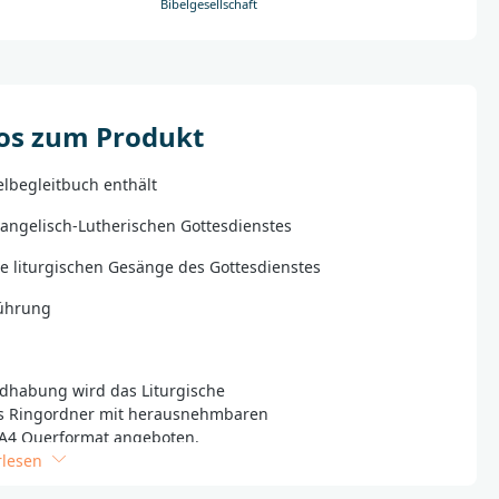
Bibelgesellschaft
fos zum Produkt
elbegleitbuch enthält
angelisch-Lutherischen Gottesdienstes
lle liturgischen Gesänge des Gottesdienstes
führung
dhabung wird das Liturgische
ls Ringordner mit heraus­nehmbaren
 A4 Querformat angeboten.
rlesen
nd mattfolienkaschiert, damit kratzfest und