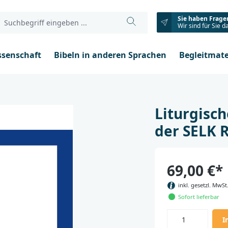
Sie haben Frage
Wir sind für Sie d
ssenschaft
Bibeln in anderen Sprachen
Begleitmate
Liturgisc
der SELK 
69,00 €*
inkl. gesetzl. MwSt
Sofort lieferbar
I