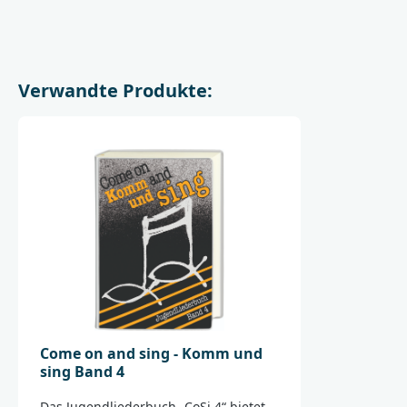
Verwandte Produkte:
Come on and sing - Komm und
sing Band 4
Das Jugendliederbuch „CoSi 4“ bietet