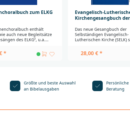
nchoralbuch zum ELKG
Evangelisch-Lutherisch
Kirchengesangbuch der
Standardausgabe
nenchoralbuch enthält
Das neue Gesangbuch der
ie auch neue Begleitsätze
Selbständigen Evangelisch-
esängen des ELKG², u.a.
Lutherischen Kirche (SELK) s
nen von Gárdonyi, Koch,
lebendiger Tradition der Kir
 Schloemann, Schweizer
insbesondere der lutherisc
€ *
28,00 € *
onisten der SELK (z.B.
Reformation, auf der Höhe de
Mey, Nickisch, Otto).Siehe
Gesangbuch – Glaubensbuc
selk-
Liturgiebuch ist es für ev.-lu
.de__________________________
Gemeinden und Gemeinde
_______________________Bei
bestimmt. Dem einzelnen C
 Produktsicherheit wenden
steht es als Buch für unters
Größte und beste Auswahl
Persönliche
itte an:Deutsche
Anlässe zur Verfügung. Mit
an Bibelausgaben
Beratung
schaftBalinger Str. 31
Inhalten dient es allen Gen
als Hausbuch und
produktsicherheit@dbg.de
Lebensbegleiter.Siehe auch
gesangbuch.de_______________
_______________________________
Fragen zur Produktsicherhe
Sie sich bitte an:Deutsche
BibelgesellschaftBalinger St