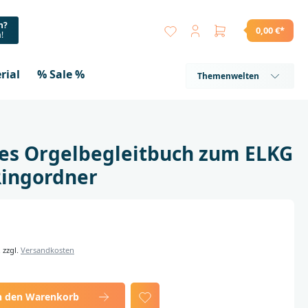
n?
0,00 €*
a!
rial
% Sale %
Themenwelten
hes Orgelbegleitbuch zum ELKG
Ringordner
. zzgl.
Versandkosten
n den Warenkorb