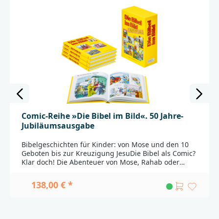
Comic-Reihe »Die Bibel im Bild«. 50 Jahre-
Jubiläumsausgabe
Bibelgeschichten für Kinder: von Mose und den 10
Geboten bis zur Kreuzigung JesuDie Bibel als Comic?
Klar doch! Die Abenteuer von Mose, Rahab oder
Jesus sind dafür wie geschaffen: Kurze, spannende
Geschichten, die durch die tolle grafische
138,00 € *
Umsetzung einen ersten Zugang zur Bibel
ermöglichen. Das begeistert Kinder und Erwachsene
gleichermaßen. Durch die klare Bildsprache wird die
Botschaft hinter den Ereignissen aus dem Alten und