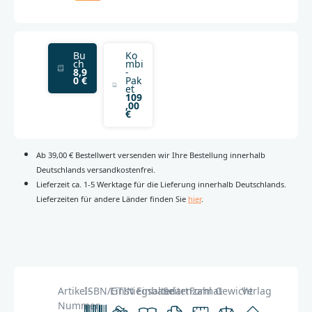
Bu
Ko
ch
mbi
8,9
-
0 €
Pak
et
109
,00
€
Ab 39,00 € Bestellwert versenden wir Ihre Bestellung innerhalb
Deutschlands versandkostenfrei.
Lieferzeit ca. 1-5 Werktage für die Lieferung innerhalb Deutschlands.
Lieferzeiten für andere Länder finden Sie
hier
.
Artikel-
ISBN/GTIN
Einstiegsalter
Einbandart
Seitenzahl
Format
Gewicht
Verlag
Nummer