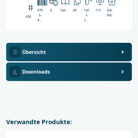
978-
6
Geheftet
60
165
113g
Deutsche
3-
x
Bibelgesellschaft
4303
438-
235
04303-
mm
0
Übersicht
Downloads
Verwandte Produkte: