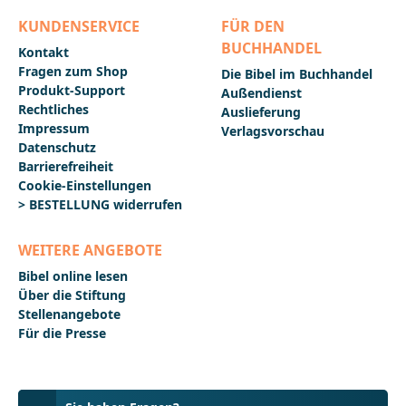
Pfarrer.___________________________________________________
__________Bei Fragen zur Produktsicherheit wenden
KUNDENSERVICE
FÜR DEN
Sie sich bitte an:Deutsche BibelgesellschaftBalinger
BUCHHANDEL
Str. 31 A70567 Stuttgartproduktsicherheit@dbg.de
Kontakt
Fragen zum Shop
Die Bibel im Buchhandel
Produkt-Support
Außendienst
Rechtliches
Auslieferung
Impressum
Verlagsvorschau
Datenschutz
Barrierefreiheit
Cookie-Einstellungen
> BESTELLUNG widerrufen
WEITERE ANGEBOTE
Bibel online lesen
Über die Stiftung
Stellenangebote
Für die Presse