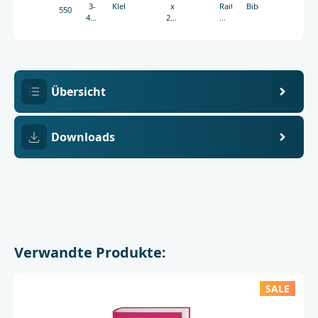
3-
Klebebindung
x
Raithel
Bibelgesellschaft
5506
438-
215
Wolfgang
05506-
mm
Kraus
4
Michael
Tilly
Axel
Töllner
Übersicht
Downloads
Verwandte Produkte:
SALE