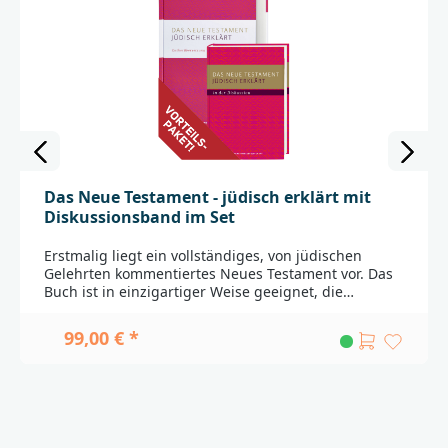
Das Neue Testament - jüdisch erklärt mit
Diskussionsband im Set
Erstmalig liegt ein vollständiges, von jüdischen
Gelehrten kommentiertes Neues Testament vor. Das
Buch ist in einzigartiger Weise geeignet, die
Verankerung der christlichen Verkündigung in ihrer
jüdischen Umwelt und die bleibende Beziehung des
99,00 € *
christlichen Glaubens zum Judentum aufzuzeigen.Im
ersten Teil ist die aktuelle Lutherübersetzung
zusammen mit Kommentaren aus jüdischer Sicht zu
jedem einzelnen Bibelabschnitt wiedergegeben.
Hinzu kommen 85 thematische Infoboxen, in denen
einzelne Fragestellungen vertieft werden.