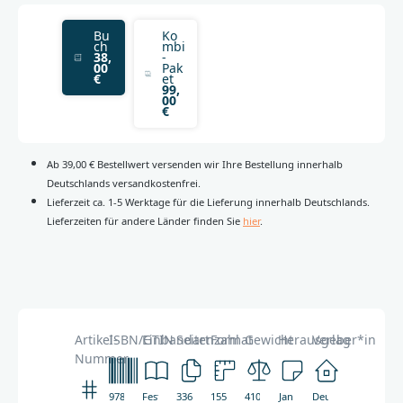
Bu
Ko
ch
mbi
38,
-
00
Pak
€
et
99,
00
€
Ab 39,00 € Bestellwert versenden wir Ihre Bestellung innerhalb
Deutschlands versandkostenfrei.
Lieferzeit ca. 1-5 Werktage für die Lieferung innerhalb Deutschlands.
Lieferzeiten für andere Länder finden Sie
hier
.
Artikel-
ISBN/GTIN
Einbandart
Seitenzahl
Format
Gewicht
Herausgeber*in
Verlag
Nummer
978-
Festeinband,
336
155
410g
Jan
Deutsche