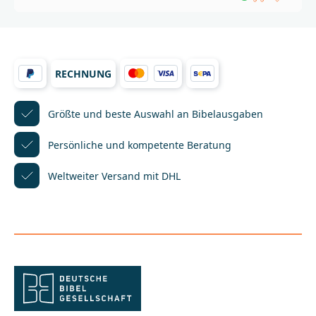
Stuttgarter Erklärungsbibel!Kommentare zu jedem
Abschnitt bieten Verständnishilfen und ordnen die
Texte historisch und theologisch ein, ohne dass
Fachwissen vorausgesetzt wird. Die Erklärungen sind
als Einschübe in den Bibeltext gestaltet. So muss die
RECHNUNG
fortlaufende Lektüre nicht zum Nachschlagen der
Kommentare unterbrochen werden und der
Überblick bleibt gewahrt.Grundlage bildet der
aktuelle Text der revidierten Lutherbibel 2017. Für
Größte und beste Auswahl
an Bibelausgaben
die Neuausgabe wurden alle Erklärungs- und
Einführungstexte auf Basis der aktuellen
Persönliche und kompetente
Beratung
bibelwissenschaftlichen Erkenntnisse überprüft und
überarbeitet. Das neue Layout ermöglicht eine noch
Weltweiter Versand mit DHL
bessere Orientierung zwischen Bibel- und
Erklärungstexten. Übergreifende Einführungen,
erweiterte Sach- und Worterklärungen sowie
aktualisierte Karten bieten zusätzliche Informationen
zum »Buch der Bücher«.Die neue Stuttgarter
Erklärungsbibel enthält den kompletten Text der
Lutherbibel mit umfangreichen Erläuterungen auf
dem gegenwärtigen Stand der Forschung. Die
Stuttgarter Erklärungsbibel ist ein »Muss« für
interessierte Bibelleserinnen und -leser ebenso wie
für Studierende, Lehrende, Pfarrerinnen und