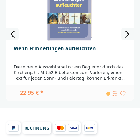
Wenn Erinnerungen aufleuchten
Diese neue Auswahlbibel ist ein Begleiter durch das
Kirchenjahr. Mit 52 Bibeltexten zum Vorlesen, einem
Text für jeden Sonn- und Feiertag, können Erkrankte
und Ihre Angehörigen den Advent, Ostern, Pfingsten
und Trinitatis erleben. Die Texte sind barrierefrei: Sie
22,95 € *
wurden von Sprachexperten in eine einfache
Sprachfassung übertragen und sind einfach zu
verstehen. Jede Leseeinheit eines Bibeltextes wird
von einem Tagesvers, einer Interaktionsfrage, einem
Liedtext und einem Gebet eingerahmt. Geschätzte
Erinnerungen aus alter Zeit erwachen zum Leben:
RECHNUNG
die Konfirmation, die Trauung oder das
Weihnachtsfest bei den Eltern und Geschwistern.
Kurze Einführungstexte schlüsseln die Bedeutung