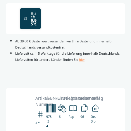
Bu
ch
9,9
5 €
Ab 39,00 € Bestellwert versenden wir Ihre Bestellung innerhalb
Deutschlands versandkostenfrei.
Lieferzeit ca. 1-5 Werktage für die Lieferung innerhalb Deutschlands.
Lieferzeiten für andere Länder finden Sie
hier
.
Artikel-
ISBN/GTIN
Einstiegsalter
Einbandart
Seitenzahl
Verlag
Nummer
978-
6
Paperback
96
Deutsche
3-
Bibelgesellschaft
4794
438-
04794-