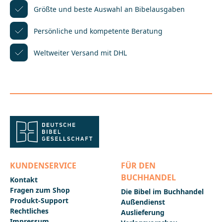
jedes Festes auf; einfühlsame Illustrationen
Größte und beste Auswahl
an Bibelausgaben
vergegenwärtigen die Bibelgeschichten, die den
Erkrankten vielleicht schon seit Kindheitstagen Trost,
Persönliche und kompetente
Beratung
Hoffnung und Mut schenken. So bietet dieses
Begleitbuch die wertvollsten Bibeltexte, an denen
Weltweiter Versand mit DHL
sich Erkrankte und Angehörige gemeinsam
festhalten
können.___________________________________________________
__________Bei Fragen zur Produktsicherheit wenden
Sie sich bitte an:Deutsche BibelgesellschaftBalinger
Str. 31 A70567 Stuttgartproduktsicherheit@dbg.de
KUNDENSERVICE
FÜR DEN
BUCHHANDEL
Kontakt
Fragen zum Shop
Die Bibel im Buchhandel
Produkt-Support
Außendienst
Rechtliches
Auslieferung
Impressum