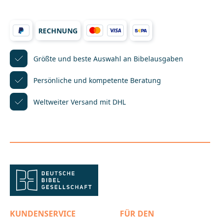
Entdeckerlust. Weitere Themen binden junge
Leserinnen und Leser altersangemessen ein:
Weihnachten in aller Welt, weihnachtliche Bräuche,
RECHNUNG
die Weihnachtsbotschaft in anderen Religionen oder
die Bedeutung von Weihnachten in der heutigen
Zeit. Das mini-Megabuch ist so gestaltet, dass Kinder
Lust bekommen, sich mit diesen Themen zu
Größte und beste Auswahl
an Bibelausgaben
beschäftigen.____________________________________________
_________________Bei Fragen zur Produktsicherheit
Persönliche und kompetente
Beratung
wenden Sie sich bitte an:Deutsche
BibelgesellschaftBalinger Str. 31 A70567
Weltweiter Versand mit DHL
Stuttgartproduktsicherheit@dbg.de
KUNDENSERVICE
FÜR DEN