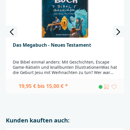
Das Megabuch - Neues Testament
Die Bibel einmal anders: Mit Geschichten, Escape
Game-Rätseln und knallbunten IllustrationenWas hat
die Geburt Jesu mit Weihnachten zu tun? Wer war
Herodes? Und was hat Jesus in seinem Leben
eigentlich so alles bewirkt? Mit diesem Mitmach-
19,95 € bis 15,00 € *
Buch zur Bibel können Kinder ab acht Jahre
spielerisch auf Spurensuche gehen. Witzige Rätsel,
spannende Spiele und überraschende Infos regen
dazu an, die Lebensgeschichte Jesu von seiner
Geburt über seine Wunder bis zu seiner
Auferstehung zu erforschen. So können sie die
Kunden kauften auch:
Geschichten und Erzählungen aus dem Neuen
Testament auf ganz neue Weise entdecken.Jesus als
Influencer: Was wäre, wenn Jesus heute unter uns