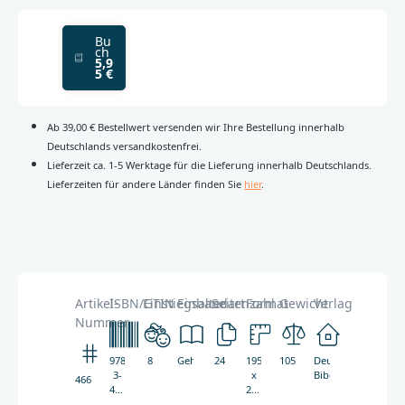
Bu
ch
5,9
5 €
Ab 39,00 € Bestellwert versenden wir Ihre Bestellung innerhalb
Deutschlands versandkostenfrei.
Lieferzeit ca. 1-5 Werktage für die Lieferung innerhalb Deutschlands.
Lieferzeiten für andere Länder finden Sie
hier
.
Artikel-
ISBN/GTIN
Einstiegsalter
Einbandart
Seitenzahl
Format
Gewicht
Verlag
Nummer
978-
8
Geheftet
24
195
105g
Deutsche
3-
x
Bibelgesellschaft
4662
438-
240
04662-
mm