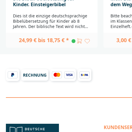
Kinder. Einsteigerbibel
dem Weg 
Set)
Dies ist die einzige deutschsprachige
Bitte beac
Bibelübersetzung für Kinder ab 8
im Klassen
Jahren. Der biblische Text wird nicht
Einzelheft
nacherzählt, sondern Wort für Wort
Besuch vo
nach kindgerechten Vorgaben
staunen di
24,99 € bis 18,75 € *
3,00 €
übersetzt.Die Wortwahl der Einsteiger-
der geheim
Bibel ist durch einen Sprachschlüssel
den biblis
auf den Wortschatz von
Weihnacht
Grundschülern abgestimmt und die
16-seitige
maximale Satzlänge beträgt 15 Wörter.
zahlreiche
Besondere Gestaltungselemente
So können 
fördern dabei die Lesemotivation.
nur in sp
RECHNUNG
Zudem bietet die Ausgabe zusätzliche
schmökern
Informationen zu Schlüsselbegriffen
leckere En
des Bibeltextes, sodass sich die Kinder
Geschicht
den Inhalt des biblischen Textes
oder ihr W
selbstständig erschließen können.Die
Kreuzwortr
Einsteigerbibel mit ca. 180 Texten aus
stellen.Da
dem Alten und Neuen Testament deckt
Verteilen 
den Bedarf zum Selberlesen und für
der Klassen
die Praxis in Religionsunterricht und
sich ebens
KUNDENSER
Kindergottesdienst ab. Die
Religionsu