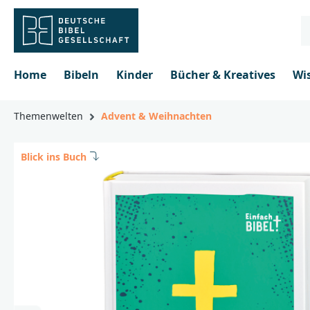
inhalt springen
Home
Bibeln
Kinder
Bücher & Kreatives
Wi
Themenwelten
Advent & Weihnachten
Blick ins Buch