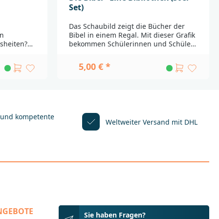
Set)
Das Schaubild zeigt die Bücher der
in
Bibel in einem Regal. Mit dieser Grafik
sheiten?
bekommen Schülerinnen und Schüler
öhnlicher
schnell einen Überblick über die
swerter
Reihenfolge der biblischen
5,00 € *
Bücher!Klassensatz bestehend aus 30
e Talk-Box
Exemplaren._____________________________
ht einen
________________________________Bei
spezielle
Fragen zur Produktsicherheit wenden
Sie sich bitte an:Deutsche
. Aber
BibelgesellschaftBalinger Str. 31
 und kompetente
Weltweiter Versand mit DHL
A70567
 Gespräch
Stuttgartproduktsicherheit@dbg.de
ine ganz
ls man
icht nur
m Licht,
r
egruppen,
meinderat,
NGEBOTE
elschule,
Sie haben Fragen?