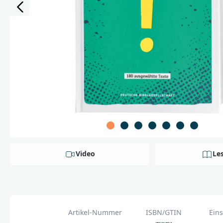
Video
Le
Artikel-Nummer
ISBN/GTIN
Eins