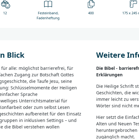
12
Festeinband,
400
175 x 245
Fadenheftung
n Blick
Weitere In
 für alle: möglichst barrierefrei, für
Die Bibel - barriere
fachen Zugang zur Botschaft Gottes
Erklärungen
sgeschichte, die Taufe Jesu, seine
Die Heilige Schrift s
ung: Schlüsselmomente der Heiligen
Geschichten, die wic
 einfacher Sprache
immer leicht zu vers
welliges Unterrichtsmaterial für
Wörter sind nicht me
 Konfiarbeit oder zum selbst Lesen
geschichten aufbereitet für den Einsatz
Hier setzt die Einfa
gruppen in inklusiven Settings – und
Alten und Neuen Tes
die die Bibel verstehen wollen
heruntergebrochen –
zugänglich macht.