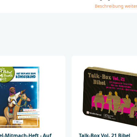
Beschreibung weite
Inklusion trifft Bi
Es braucht oft nicht
Bibel barrierefrei 
Erzählungen, die au
sind. Dabei geht die
im Gegenteil: Sie wi
Probleme hatten, di
Eine Bibel für junge
einen möglichst ein
bevorzugen: 180 Ges
______________________
Bei Fragen zur Produk
Deutsche Bibelgesells
Balinger Str. 31 A
70567 Stuttgart
produktsicherheit@d
el-Mitmach-Heft - Auf
Talk-Box Vol. 21 Bibel