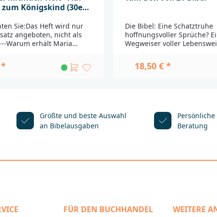
zum Königskind (30er
hten Sie:Das Heft wird nur
Die Bibel: Eine Schatztruhe
satz angeboten, nicht als
hoffnungsvoller Sprüche? E
.---Warum erhält Maria
Wegweiser voller Lebenswei
n einem Engel? Worüber
Oder eine Sammlung ungew
e Hirten? Und wohin führt
Geschichten und bemerken
 *
18,50 € *
nisvolle Stern? Passend zu
Sätze, denen man gerne
chen
widersprechen möchte? Dies
sgeschichten enthält das
rund um die Bibel ermöglic
 Heft im A5-Format
neuen Blick auf dieses ganz 
 kreative Mitmachangebote.
Buch. Spielerisch und ohne
Kinder ab 6 Jahren nicht
irgendetwas vorauszusetzen
Größte und beste Auswahl
Persönliche
annenden Bibelgeschichten
nicht nur die Bibel birgt
an Bibelausgaben
Beratung
, sondern auch himmlisch
Überraschungen, auch das
gelsaugen nachbacken, eine
mit Menschen, die mit ihr e
enweihnachtskugel basteln
andere Geschichte haben a
issen in einem kniffligen
selbst. Am Ende sehen wir n
ätsel unter Beweis
„die Heilige Schrift“ in neue
s Heft eignet sich zum
sondern erfahren auch meh
an Schülerinnen und Schüler
übereinander.Für Gemeind
 1 bis 3. Die Inhalte lassen
Hauskreise oder Kirchenge
o gut in den
für den Konfirmations- und
VICE
FÜR DEN BUCHHANDEL
WEITERE A
nterricht und den
Religionsunterricht, für Bib