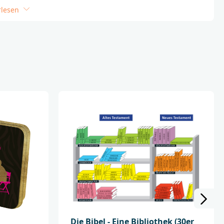
rlesen
bel - für einen einfachen Zugang zum Glauben
 viel, um die wichtigsten Geschichten aus der
zu machen: Aus langen Versen werden kurze
ch bei geringer Lesekompetenz erfassbar
 Botschaft der Heiligen Schrift nicht verloren,
rd auch all jenen zugänglich, die bisher
e altertümlichen Worte zu verstehen.
 Menschen in inklusiven Settings oder alle, die
fachen Zugang zu biblischen Texten
chichten möglichst barrierefrei erzählt!
_______________________________________
tsicherheit wenden Sie sich bitte an:
chaft
bg.de
Die Bibel - Eine Bibliothek (30er