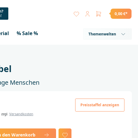
n?
0,00 €*
a!
rial
% Sale %
Themenwelten
bel
junge Menschen
Preisstaffel anzeigen
. zzgl.
Versandkosten
n den Warenkorb