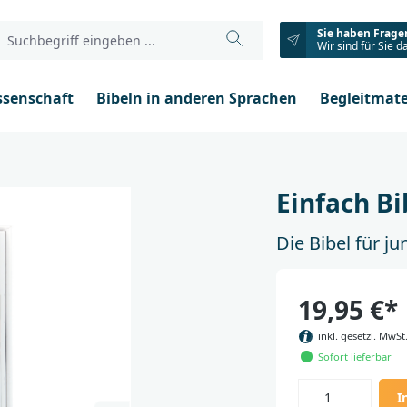
Sie haben Frage
Wir sind für Sie d
ssenschaft
Bibeln in anderen Sprachen
Begleitmate
Einfach Bi
Die Bibel für 
19,95 €*
inkl. gesetzl. MwSt
Sofort lieferbar
I