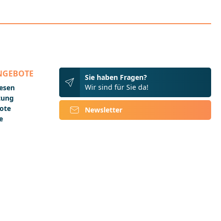
Auswirkungen hat dieses historische
Ereignis heute noch? Auf dem
Hintergrund der Bibelübersetzung
Martin Luthers, aber auch aufgrund
der Inhalte und Folgen der
Reformationsbewegung soll
verständlich werden, was Reformation
bedeutet.Mit diesem 12-seitigen Heft
NGEBOTE
im DIN A5-Format möchten wir
Sie haben Fragen?
Kindern die Möglichkeit geben, das
Wir sind für Sie da!
lesen
Reformationsgeschehen auf
ftung
spielerische und interessante Weise
ote
zu erforschen. Die interaktiven
Newsletter
Möglichkeiten führen Kinder ganz nah
e
an die Welt von Martin Luther
heran.Das Heft eignet sich zum
Verteilen an Schülerinnen und Schüler
insbesondere der Klassen 3 bis 6. Die
Inhalte des Heftes lassen sich aber
ebenso gut auch in die eigenen
Schulstundenentwürfe
einbauen."Martin Luther macht
Sachen" ist ein Magazin der
Deutschen Bibelgesellschaft, das für
den Einsatz im Religionsunterricht