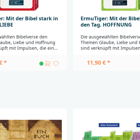
: Mit der Bibel stark in
ErmuTiger: Mit der Bibel
 LIEBE
den Tag. HOFFNUNG
ählten Bibelverse den
Die ausgewählten Bibelvers
aube, Liebe und Hoffnung
Themen Glaube, Liebe und 
üpft mit Impulsen, die ein
sind verknüpft mit Impulsen
es Licht auf den
ermutigendes Licht auf den
nden Tag werfen. Ob als
bevorstehenden Tag werfen.
€ *
11,90 € *
emeinsam am
Familie gemeinsam am
tisch oder in einem
Frühstückstisch oder in ein
en Moment der Stille: Für
persönlichen Moment der Sti
ten innehalten und dadurch
zwei Minuten innehalten u
lett anderen Blick auf den
einen komplett anderen Blic
en: Das machen die
Tag erhalten: Das machen d
Karten von "Stark in den
ErmuTiger-Karten von "Star
ch. Sie bringen einen
Tag" möglich. Sie bringen e
 den Alltag zusammen mit
Impuls für den Alltag zusa
aus der Bibel. So fällt es
einem Vers aus der Bibel. So 
mtuigt und stark in den Tag
leicht, ermutigt und stark i
.48 Motivationskarten zum
zu starten.48 Motivationska
be", jeweils mit einem
Thema "Liebe", jeweils mit 
otto auf der Vorderseite,
ErmuTIGERmotto auf der Vor