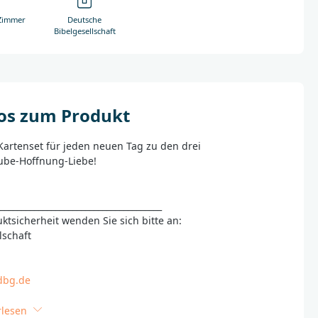
-Zimmer
Deutsche
Bibelgesellschaft
fos zum Produkt
artenset für jeden neuen Tag zu den drei
be-Hoffnung-Liebe!
_______________________________________
ktsicherheit wenden Sie sich bitte an:
lschaft
dbg.de
rlesen