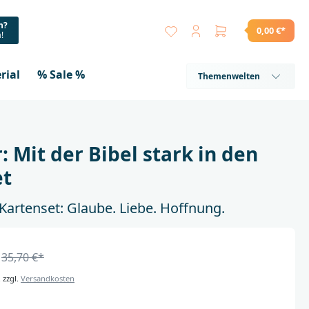
n?
0,00 €*
a!
rial
% Sale %
Themenwelten
 Mit der Bibel stark in den
et
artenset: Glaube. Liebe. Hoffnung.
35,70 €*
. zzgl.
Versandkosten