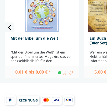
zur Produktsicherheit wenden Sie sich
Bibelzitat
bitte an:Deutsche
stärkende
BibelgesellschaftBalinger Str. 31
Rückseite._
A70567
___________
Stuttgartproduktsicherheit@dbg.de
zur Produk
bitte an:D
Bibelgesell
A70567
Stuttgart
Mit der Bibel um die Welt
Ein Buch
(30er Set)
"Mit der Bibel um die Welt" ist ein
Wer ein we
spendenfinanziertes Magazin, das von
klebt erhäl
der Weltbibelhilfe für den
Informatio
Kindergottesdienst und für
und Überli
Kindergruppen entwickelt wurde. Wir
neuer Gest
0,01 € bis 0,00 € *
5,00 €
freuen uns, das Magazin zur
Bastelanlei
Verteilung als Gruppensatz kostenlos
____________
anbieten zu können. Berechnet
Fragen zur
werden lediglich die
Sie sich b
Versandkosten.Bitte beachten Sie:Das
Bibelgesell
Magazin "Mit der Bibel um die Welt"
A70567
wird hier als Gruppensatz angeboten.
Stuttgart
RECHNUNG
Ein Gruppensatz besteht aus 15