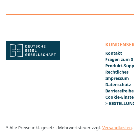
Einzelheften. Bitte geben Sie bei Ihrer
Bestellung daher die Anzahl der
benötigten Gruppensätze an und nicht
die Anzahl der Einzelhefte. Vielen
Dank!Kreativ und spannend um die
Welt: Die Weltbibelhilfe der Deutschen
Bibelgesellschaft nimmt Kinder mit
auf eine Entdeckungsreise rund um
KUNDENSER
den Globus. In "Mit der Bibel um die
Welt" lernen sie zum Beispiel Martha
Kontakt
kennen, die ihre Kinderbibel in einer
Fragen zum 
Schatzkiste unter dem Bett
Produkt-Supp
aufbewahrt. Oder Maxim aus Sibirien,
der uns von den Mut machenden
Rechtliches
Geschichten in seiner Bibel
Impressum
erzählt.Dieses zwölfseitige Heft im DIN
Datenschutz
A4 Format ist kindgerecht gestaltet
Barrierefreihe
und lädt vielfältig zum Entdecken und
Cookie-Einste
Selbstgestalten ein. Es eignet sich
> BESTELLUNG
daher besonders für den Einsatz in
der Kinderkirche, dem
Kindergottesdienst und in
Bibelgruppen für Kinder in der
Altersgruppe 7-12 Jahre.Folgende
* Alle Preise inkl. gesetzl. Mehrwertsteuer zzgl.
Versandkosten
.
Themen sind im Heft "Mit der Bibel