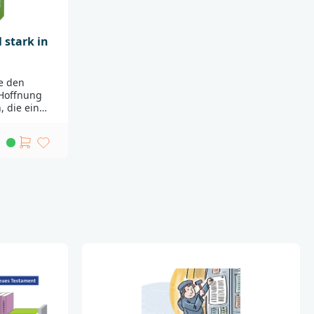
 stark in
e den
Hoffnung
, die ein
 Ob als
em
lle: Für
nd dadurch
k auf den
ie
k in den
inen
mmen mit
fällt es
n den Tag
rten zum
einem
derseite,