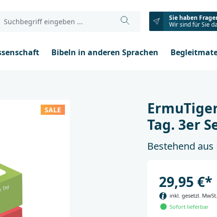
Sie haben Frage
Wir sind für Sie d
ssenschaft
Bibeln in anderen Sprachen
Begleitmate
ErmuTiger:
SALE
Tag. 3er S
Bestehend aus K
29,95 €*
inkl. gesetzl. MwSt
Sofort lieferbar