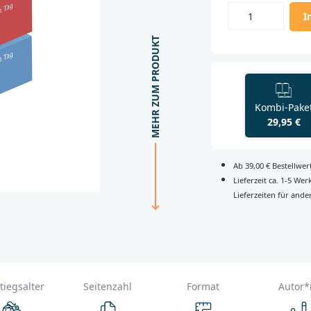
I
MEHR ZUM PRODUKT
Kombi-Pake
29,95 €
Ab 39,00 € Bestellwe
Lieferzeit ca. 1-5 We
Lieferzeiten für ande
tiegsalter
Seitenzahl
Format
Autor*