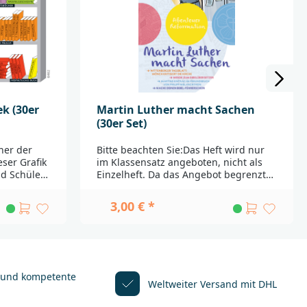
und einer
der
____________
ei Fragen
n Sie sich
r. 31
@dbg.de
ek (30er
Martin Luther macht Sachen
(30er Set)
her der
Bitte beachten Sie:Das Heft wird nur
eser Grafik
im Klassensatz angeboten, nicht als
d Schüler
Einzelheft. Da das Angebot begrenzt
r die
und die Nachfrage hoch ist, können
wir nur 3 Klassensätze pro Besteller
3,00 € *
nd aus 30
ausliefern. Wir bitten um Ihr
___________
Verständnis.Eine digitale Ausgabe des
_Bei
Schülerhefts sowie Vorschläge zur
it wenden
Einbindung dieses und anderer
Heftinhalte in den Unterricht, finden
r. 31
Sie bei den Stundenentwürfen.----
 und kompetente
Weltweiter Versand mit DHL
-2017 feierte ganz Deutschland 500
@dbg.de
Jahre Reformation. Welche