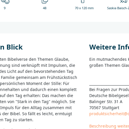
9
48
70 x 120 mm
Saskia Baisch
n Blick
Weitere In
ten Bibelverse den Themen Glaube,
Ein mutmachendes K
nung sind verknüpft mit Impulsen, die
großen Themen Glau
des Licht auf den bevorstehenden Tag
s Familie gemeinsam am Frühstückstisch
persönlichen Moment der Stille: Für
______________________
innehalten und dadurch einen komplett
Bei Fragen zur Produ
auf den Tag erhalten: Das machen die
Deutsche Bibelgesel
en von "Stark in den Tag" möglich. Sie
Balinger Str. 31 A
 Impuls für den Alltag zusammen mit
70567 Stuttgart
der Bibel. So fällt es leicht, ermtuigt
produktsicherheit@
en Tag zu starten.
Beschreibung weite