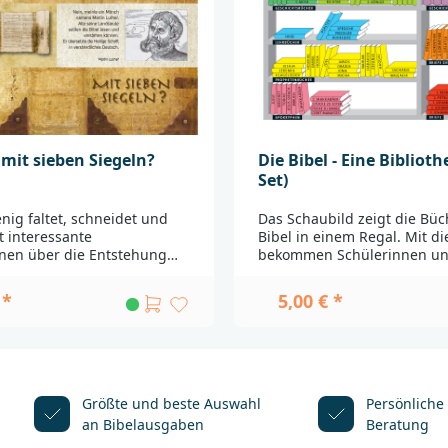
, Stellennachweis und einer
Bibelzitat, Stellennachweis 
n Ansprache auf der
stärkenden Ansprache auf 
_______________________________
Rückseite.____________________
__________________Bei Fragen
_____________________________B
tsicherheit wenden Sie sich
zur Produktsicherheit wende
eutsche
bitte an:Deutsche
schaftBalinger Str. 31
BibelgesellschaftBalinger St
A70567
produktsicherheit@dbg.de
Stuttgartproduktsicherheit
 mit sieben Siegeln?
Die Bibel - Eine Biblioth
Set)
nig faltet, schneidet und
Das Schaubild zeigt die Büc
t interessante
Bibel in einem Regal. Mit di
nen über die Entstehung
bekommen Schülerinnen un
eferung der Bibel. Jetzt mit
schnell einen Überblick übe
altung und vereinfachter
Reihenfolge der biblischen
 *
5,00 € *
tung._________________________
Bücher!Klassensatz bestehe
________________________Bei
Exemplaren.__________________
 Produktsicherheit wenden
_______________________________
itte an:Deutsche
Fragen zur Produktsicherhe
schaftBalinger Str. 31
Sie sich bitte an:Deutsche
BibelgesellschaftBalinger St
Größte und beste Auswahl
Persönliche
produktsicherheit@dbg.de
A70567
an Bibelausgaben
Beratung
Stuttgartproduktsicherheit