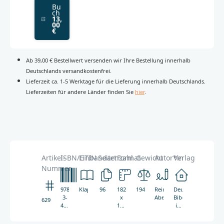
Bu
ch
13,
00
€
Ab 39,00 € Bestellwert versenden wir Ihre Bestellung innerhalb
Deutschlands versandkostenfrei.
Lieferzeit ca. 1-5 Werktage für die Lieferung innerhalb Deutschlands.
Lieferzeiten für andere Länder finden Sie
hier
.
Artikel-
ISBN/GTIN
Einbandart
Seitenzahl
Format
Gewicht
Autor*in
Verlag
Nummer
978-
Klappenbroschur
96
182
194g
Reinhard
Deutsche
3-
x
Abeln
Bibelgesellschaft
6299
438-
162
in
06299-
mm
Zusammenarbeit
4
mit