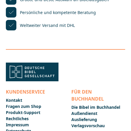
wenden Sie sich bitte an:Deutsche
BibelgesellschaftBalinger Str. 31 A70567
Persönliche und kompetente
Beratung
Stuttgartproduktsicherheit@dbg.de
Weltweiter Versand mit DHL
KUNDENSERVICE
FÜR DEN
BUCHHANDEL
Kontakt
Fragen zum Shop
Die Bibel im Buchhandel
Produkt-Support
Außendienst
Rechtliches
Auslieferung
Impressum
Verlagsvorschau
Datenschutz