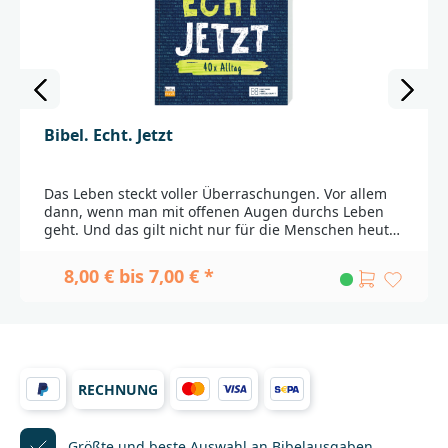
Bibel. Echt. Jetzt
Das Leben steckt voller Überraschungen. Vor allem
dann, wenn man mit offenen Augen durchs Leben
geht. Und das gilt nicht nur für die Menschen heute.
Schon zur Zeit der Bibel machten die Menschen
Erfahrungen, die uns heute sehr vertraut
8,00 € bis 7,00 € *
vorkommen. Deshalb lädt Bibel.Echt.Jetzt besonders
junge Leute dazu ein, sich auf eine kreative Lesereise
durch die Bibel zu begeben und zu entdecken: Die
Bibel steckt voller guter Ideen für meinen
Alltag!Bibel.Echt.Jetzt erzählt 40 biblische Szenen,
die unseren Alltag berühren, und gibt Ratschläge,
RECHNUNG
Interpretationshilfen und kreative
Selbermachvorschläge insbesondere für junge
Menschen._______________________________________________
______________Bei Fragen zur Produktsicherheit
Größte und beste Auswahl
an Bibelausgaben