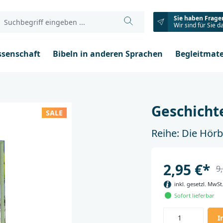
Sie haben Frage
Wir sind für Sie d
ssenschaft
Bibeln in anderen Sprachen
Begleitmate
Geschicht
SALE
Reihe: Die Hörb
2,95 €*
9
inkl. gesetzl. MwSt
Sofort lieferbar
I