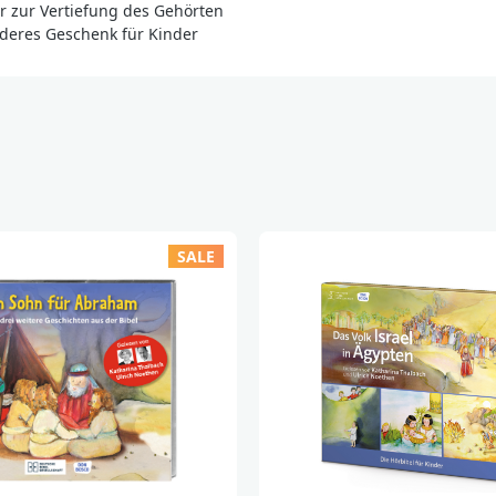
er zur Vertiefung des Gehörten
David und Golia
deres Geschenk für Kinder
David und die 
David wird Kön
Der Herr ist me
Die Sprecher
Katharina Thalbach,
und Hörbuchsprecher
Filmproduktionen fü
Hotzenplotz«, »Hann
zahlreichen andere
SALE
Hörbuchpreis für ih
Ulrich Noethen, geb
und Hörbuchsprecher
für Kinder zu sehen 
Klassenzimmer« und
zahlreichen andere
Hörbuchpreis beko
Der Komponist
Rainer Oleak, gebor