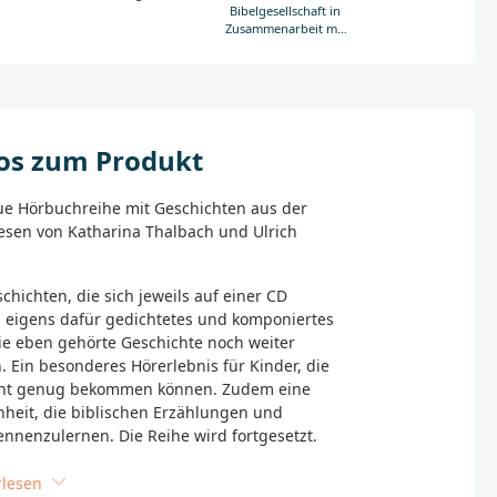
Bibelgesellschaft in
Zusammenarbeit mit
Don Bosco Medien
GmbH
fos zum Produkt
eue Hörbuchreihe mit Geschichten aus der
elesen von Katharina Thalbach und Ulrich
schichten, die sich jeweils auf einer CD
in eigens dafür gedichtetes und komponiertes
die eben gehörte Geschichte noch weiter
. Ein besonderes Hörerlebnis für Kinder, die
cht genug bekommen können. Zudem eine
heit, die biblischen Erzählungen und
ennenzulernen. Die Reihe wird fortgesetzt.
n sind enthalten:
rlesen