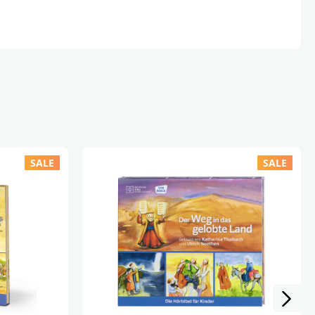
t
kluge Frau
ig
in Hirte
 geboren 1954, ist Schauspielerin, Regisseurin
in. Sie war bereits in vielen
r Kinder zu sehen, u.a. in »Der Räuber
i und Nanni« und »Bibi und Tina«. Neben
n Auszeichnungen hat sie 2014 den Deutschen
SALE
SALE
r Lebenswerk erhalten.
oren 1959, ist Theater und Filmschauspieler
, der ebenfalls schon in zahlreichen Filmen
war, so z.B. in »Das Sams«, »Das fliegende
 »Pettersson und Findus«. Auch er hat neben
n Auszeichnungen bereits den Deutschen
mmen.
en 1953, ist Musiker, Komponist und