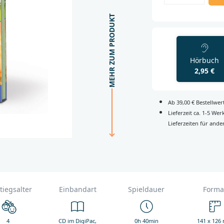
MEHR ZUM PRODUKT
Hörbuch
2,95 €
Ab 39,00 € Bestellwe
Lieferzeit ca. 1-5 We
Lieferzeiten für ande
tiegsalter
Einbandart
Spieldauer
Forma
4
CD im DigiPac,
0h 40min
141 x 126