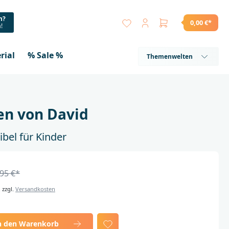
n?
0,00 €*
a!
rial
% Sale %
Themenwelten
en von David
ibel für Kinder
,95 €*
. zzgl.
Versandkosten
n den Warenkorb