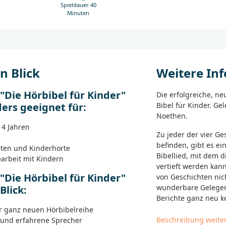
Spieldauer 40
Minuten
n Blick
Weitere In
 "Die Hörbibel für Kinder"
Die erfolgreiche, n
ders geeignet für:
Bibel für Kinder. G
Noethen.
 4 Jahren
Zu jeder der vier Ge
befinden, gibt es e
ten und Kinderhorte
Bibellied, mit dem 
rbeit mit Kindern
vertieft werden kann
 "Die Hörbibel für Kinder"
von Geschichten ni
wunderbare Gelegen
Blick:
Berichte ganz neu k
er ganz neuen Hörbibelreihe
Folgende Geschichte
Beschreibung weite
und erfahrene Sprecher