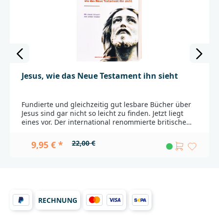
Jesus, wie das Neue Testament ihn sieht
Fundierte und gleichzeitig gut lesbare Bücher über
Jesus sind gar nicht so leicht zu finden. Jetzt liegt
eines vor. Der international renommierte britische
Theologe James D. G. Dunn hat in diesem auch für
Nicht-Theolog/innen geschriebenen Buch
22,00 €
9,95 € *
zusammengefasst, was das Neue Testament wirklich
über Jesus sagt.Auf diese Weise entsteht ein
facettenreiches Bild von Jesus, das unser Verständnis
seiner Person erheblich vertieft. Das Buch profitiert
dabei erheblich von der Gabe Dunns, theologische
Themen in einer auch für Nicht-Fachleute
RECHNUNG
ansprechenden Weise darzustellen.Der AutorJames
D. G. Dunn ist ein führender britischer
Neutestamentler. Der Autor etlicher Fachbücher war