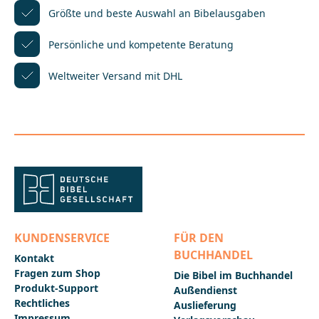
viele Jahre Professor an der Theologischen Fakultät
Größte und beste Auswahl
an Bibelausgaben
der University of Durham (UK) und gilt als ein
Hauptvertreter der sog. Neuen Perspektive auf
Persönliche und kompetente
Beratung
Paulus („New Perspective on Paul“). Viele Bücher von
Dunn, wurden bereits ins Deutsche übersetzt.Die
Weltweiter Versand mit DHL
ÜbersetzerAdelheid Gäbel ist Studienrätin mit den
Fächern Evangelische Religionslehre und
Englisch.Georg Gäbel ist Wissenschaftlicher
Mitarbeiter beim Projekt Novum Testamentum
Graecum – Editio Critica Maior im Institut für
Neutestamentliche Textforschung, Universität
Münster. Er hat u.a. in Durham (UK) bei James D.G.
Dunn
studiert.__________________________________________________
___________Bei Fragen zur Produktsicherheit wenden
Sie sich bitte an:Deutsche BibelgesellschaftBalinger
Str. 31 A70567 Stuttgartproduktsicherheit@dbg.de
KUNDENSERVICE
FÜR DEN
BUCHHANDEL
Kontakt
Fragen zum Shop
Die Bibel im Buchhandel
Produkt-Support
Außendienst
Rechtliches
Auslieferung
Impressum