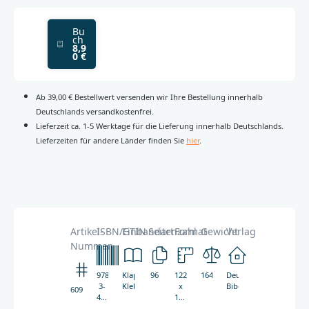
Bu
ch
8,9
0 €
Ab 39,00 € Bestellwert versenden wir Ihre Bestellung innerhalb
Deutschlands versandkostenfrei.
Lieferzeit ca. 1-5 Werktage für die Lieferung innerhalb Deutschlands.
Lieferzeiten für andere Länder finden Sie
hier
.
Artikel-
ISBN/GTIN
Einbandart
Seitenzahl
Format
Gewicht
Verlag
Nummer
978-
Klappenbroschur,
96
122
164g
Deutsche
3-
Klebebindung
x
Bibelgesellschaft
6098
438-
180
06098-
mm