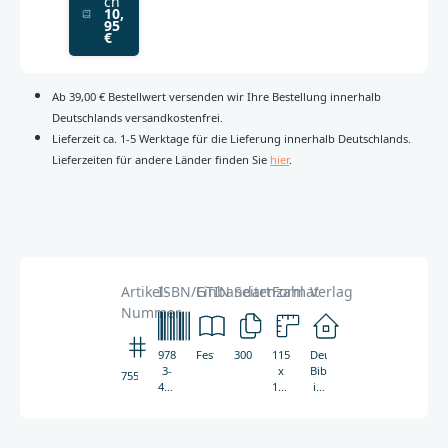
ch
10,
95
€
Ab 39,00 € Bestellwert versenden wir Ihre Bestellung innerhalb
Deutschlands versandkostenfrei.
Lieferzeit ca. 1-5 Werktage für die Lieferung innerhalb Deutschlands.
Lieferzeiten für andere Länder finden Sie
hier
.
Artikel-
ISBN/GTIN
Einbandart
Seitenzahl
Format
Verlag
Nummer
978-
Festeinband
300
115
Deutsche
3-
x
Bibelgesellschaft
7559
438-
170
in
07559-
mm
Zusammenarbeit
8
mit
Friedrich