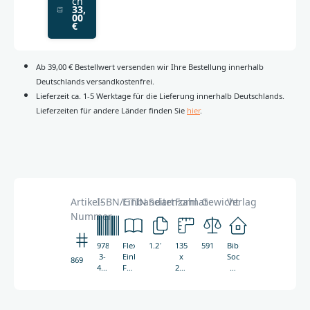
ch
33,
00
€
Ab 39,00 € Bestellwert versenden wir Ihre Bestellung innerhalb
Deutschlands versandkostenfrei.
Lieferzeit ca. 1-5 Werktage für die Lieferung innerhalb Deutschlands.
Lieferzeiten für andere Länder finden Sie
hier
.
Artikel-
ISBN/GTIN
Einbandart
Seitenzahl
Format
Gewicht
Verlag
Nummer
978-
Flexibler
1.216
135
591g
Bible
3-
Einband,
x
Society
8692
438-
Fadenheftung,
210
of
08692-
Leseband
mm
Uganda
1