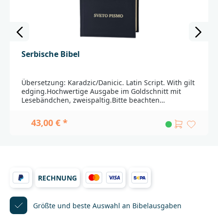
Serbische Bibel
Übersetzung: Karadzic/Danicic. Latin Script. With gilt
edging.Hochwertige Ausgabe im Goldschnitt mit
Lesebändchen, zweispaltig.Bitte beachten
Sie:Fremdsprachige Ausgaben werden aus
unterschiedlichen Ländern importiert. Durch weite
43,00 € *
Transportwege sind leichte Beschädigungen nicht
auszuschließen. Außerdem haben nicht alle
Produkte die Qualität, die in Deutschland bei Bibeln
üblicherweise gegeben ist. Einbandänderungen und
Lieferfähigkeit
vorbehalten._____________________________________________
RECHNUNG
________________Bei Fragen zur Produktsicherheit
wenden Sie sich bitte an:Deutsche
BibelgesellschaftBalinger Str. 31 A70567
Stuttgartproduktsicherheit@dbg.de
Größte und beste Auswahl
an Bibelausgaben