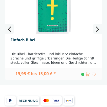
Einfach Bibel
Die Bibel - barrierefrei und inklusiv: einfache
Sprache und griffige Erklärungen Die Heilige Schrift
steckt voller Gleichnisse, Ideen und Geschichten, die
wichtig sind. Leider sind die Bibeltexte nicht immer
leicht zu verstehen, die Schrift ist oft zu klein und
19,95 € bis 15,00 € *
manche Wörter sind nicht mehr geläufig.Hier setzt
die Einfach Bibel an: 180 ausgewählte Texte aus dem
Alten und Neuen Testament werden auf ihre
Botschaft heruntergebrochen – auf eine Weise, die
sie jedem und jeder zugänglich macht.Inklusion trifft
Bibel - für einen einfachen Zugang zum GlaubenEs
RECHNUNG
braucht oft nicht viel, um die wichtigsten
Geschichten aus der Bibel barrierefrei zu machen: