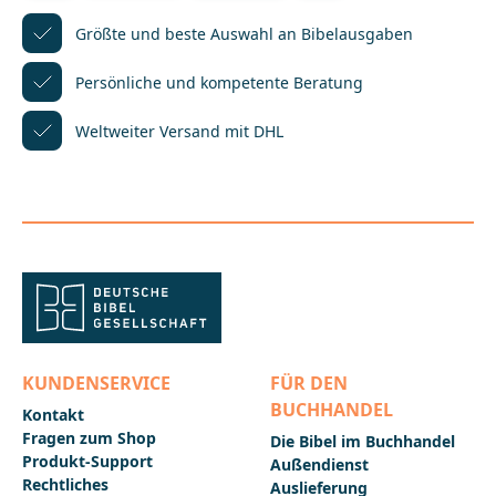
Aus langen Versen werden kurze Erzählungen, die
auch bei geringer Lesekompetenz erfassbar sind.
Größte und beste Auswahl
an Bibelausgaben
Dabei geht die Botschaft der Heiligen Schrift nicht
verloren, im Gegenteil: Sie wird auch all jenen
Persönliche und kompetente
Beratung
zugänglich, die bisher Probleme hatten, die
altertümlichen Worte zu verstehen.Eine Bibel für
Weltweiter Versand mit DHL
junge Menschen in inklusiven Settings oder alle, die
einen möglichst einfachen Zugang zu biblischen
Texten bevorzugen: 180 Geschichten möglichst
barrierefrei
erzählt!___________________________________________________
__________Bei Fragen zur Produktsicherheit wenden
Sie sich bitte an:Deutsche BibelgesellschaftBalinger
Str. 31 A70567 Stuttgartproduktsicherheit@dbg.de
KUNDENSERVICE
FÜR DEN
BUCHHANDEL
Kontakt
Fragen zum Shop
Die Bibel im Buchhandel
Produkt-Support
Außendienst
Rechtliches
Auslieferung