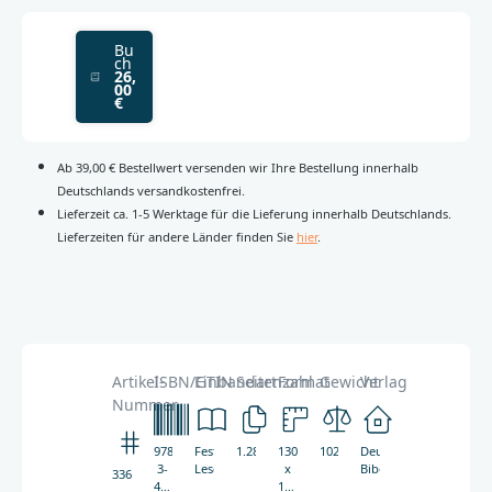
Bu
ch
26,
00
€
Ab 39,00 € Bestellwert versenden wir Ihre Bestellung innerhalb
Deutschlands versandkostenfrei.
Lieferzeit ca. 1-5 Werktage für die Lieferung innerhalb Deutschlands.
Lieferzeiten für andere Länder finden Sie
hier
.
Artikel-
ISBN/GTIN
Einbandart
Seitenzahl
Format
Gewicht
Verlag
Nummer
978-
Festeinband,
1.280
130
1025g
Deutsche
3-
Leseband
x
Bibelgesellschaft
3364
438-
195