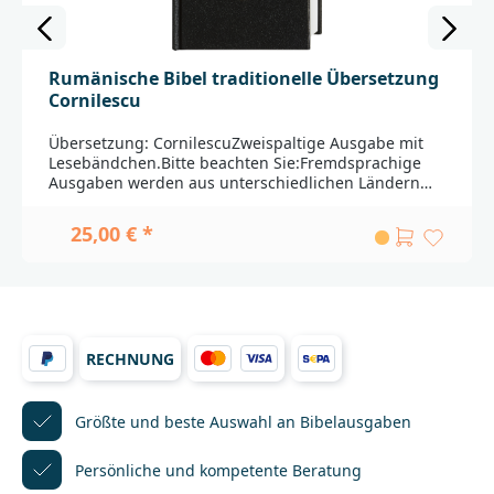
Rumänische Bibel traditionelle Übersetzung
Cornilescu
Übersetzung: CornilescuZweispaltige Ausgabe mit
Lesebändchen.Bitte beachten Sie:Fremdsprachige
Ausgaben werden aus unterschiedlichen Ländern
importiert. Durch weite Transportwege sind leichte
Beschädigungen nicht auszuschließen. Außerdem
25,00 € *
haben nicht alle Produkte die Qualität, die in
Deutschland bei Bibeln üblicherweise gegeben ist.
Einbandänderungen und Lieferfähigkeit
vorbehalten._____________________________________________
________________Bei Fragen zur Produktsicherheit
wenden Sie sich bitte an:Deutsche
RECHNUNG
BibelgesellschaftBalinger Str. 31 A70567
Stuttgartproduktsicherheit@dbg.de
Größte und beste Auswahl
an Bibelausgaben
Persönliche und kompetente
Beratung