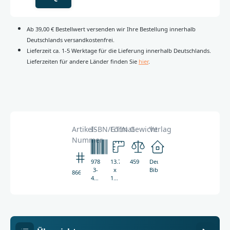
Ab 39,00 € Bestellwert versenden wir Ihre Bestellung innerhalb
Deutschlands versandkostenfrei.
Lieferzeit ca. 1-5 Werktage für die Lieferung innerhalb Deutschlands.
Lieferzeiten für andere Länder finden Sie
hier
.
Artikel-
ISBN/GTIN
Format
Gewicht
Verlag
Nummer
978-
13.7
459g
Deutsche
3-
x
Bibelgesellschaft
8665
438-
19.6
08665-
mm
5