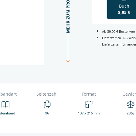
MEHR ZUM PRODUKT
Buch
8,95 €
Ab 39,00 € Bestellwe
Lieferzeit ca. 1-5 We
Lieferzeiten für ande
nbandart
Seitenzahl
Format
Gewic
steinband
96
137 x 216 mm
230g