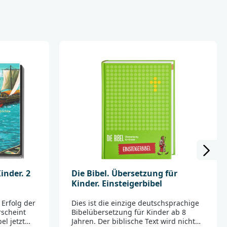
 eine leidenschaftliche Suche nach dem
 angeblich Gottes Idealbild für gelingendes
eser Reise ist und bleibt aber, dass sie die
pedition" zu Ihrem Leben in Beziehung
dieser Reise ja nicht um irgendwelche
ahrheiten, sondern um die speziellen
hres Daseins. Die Leitfrage lautet daher
 alles mit mir zu tun?" Nur wenn Sie den Mut
en Stärken und Schwächen in Frage stellen und
, werden Sie als Persönlichkeit wachsen.
ese Tagebuch helfen, indem es Ihnen die
re individuellen Gedanken festzuhalten,
e zu notieren und die vielfältigen Anstöße
inder. 2
Die Bibel. Übersetzung für
igene Dasein zu beziehen. Durch das Tagebuch
Kinder. Einsteigerbibel
 zum Anfang" zu Ihrer Expedition - und Sie
ein Buch, sondern begeben sich wirklich auf
Erfolg der
Dies ist die einzige deutschsprachige
nender Entwicklungsprozess voller
scheint
Bibelübersetzung für Kinder ab 8
Veränderungen.
l jetzt
Jahren. Der biblische Text wird nicht