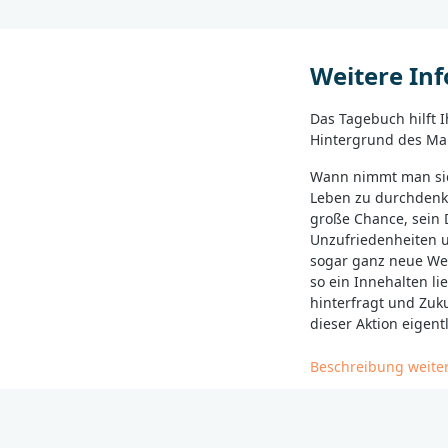
Weitere In
Das Tagebuch hilft 
Hintergrund des Mar
Wann nimmt man sic
Leben zu durchdenke
große Chance, sein 
Unzufriedenheiten u
sogar ganz neue We
so ein Innehalten 
hinterfragt und Zuk
dieser Aktion eigen
Das Buch "Expeditio
Beschreibung weite
einzigartige Misch
Entdeckungsreise. W
durchaus unterhalts
Markusevangelium al