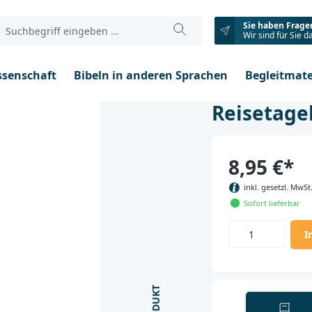
Sie haben Frage
Wir sind für Sie d
ssenschaft
Bibeln in anderen Sprachen
Begleitmate
Reisetage
8,95 €*
inkl. gesetzl. MwSt
Sofort lieferbar
I