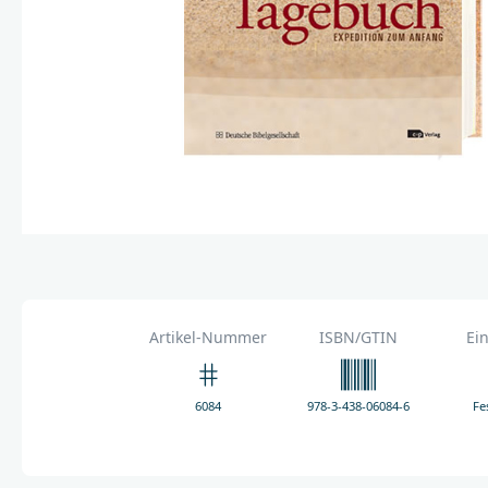
Artikel-Nummer
ISBN/GTIN
Ei
6084
978-3-438-06084-6
Fe