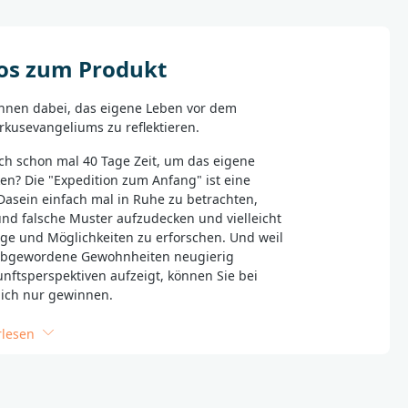
mbH
fos zum Produkt
Ihnen dabei, das eigene Leben vor dem
kusevangeliums zu reflektieren.
h schon mal 40 Tage Zeit, um das eigene
n? Die "Expedition zum Anfang" ist eine
Dasein einfach mal in Ruhe zu betrachten,
nd falsche Muster aufzudecken und vielleicht
ge und Möglichkeiten zu erforschen. Und weil
liebgewordene Gewohnheiten neugierig
unftsperspektiven aufzeigt, können Sie bei
tlich nur gewinnen.
n zum Anfang" ist ungewöhnlich. Eine
rlesen
ung aus Roman und theologischer
eil die Beschäftigung mit dem Glauben
am sein darf. Entdecken Sie das
s Quelle für eine neue Lebensqualität.