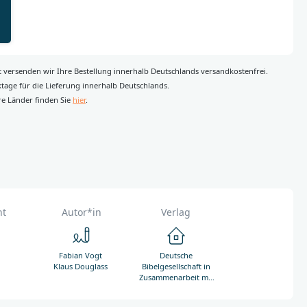
rt versenden wir Ihre Bestellung innerhalb Deutschlands versandkostenfrei.
rktage für die Lieferung innerhalb Deutschlands.
re Länder finden Sie
hier
.
ht
Autor*in
Verlag
Fabian Vogt
Deutsche
Klaus Douglass
Bibelgesellschaft in
Zusammenarbeit mit
C u. P
Verlagsgesellschaft