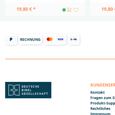
durch das Markusevangelium und
Geschichte
lassen Sie so die Bibel zur Quelle für
wie sie die
19,80 € *
19,80 
eine neue Lebensqualität werden.
Kapiteln d
Anhand existentieller Grundfragen
für einen 
lernen Sie die Kerngedanken des
zeitlos ak
Markusevangeliums kennen und
Exodus, Pr
erleben einen kreativ-literarischen
und Offen
Zugang zur Bibel. Am Ende jedes
dabei Antw
Kapitels stehen Impulse zum
Fragen: We
RECHNUNG
Weiterdenken und Anstöße, was das
frei? Wie s
Gelesene für das eigene Leben
Wohin gehe
bedeuten kann. Die Bibeltexte sind in
lesen Sie i
der neuen, besonders gut
Lutherübe
verständlichen Übersetzung der
anregende
BasisBibel wiedergegeben.Eine
und Schrift
beigefügte Musik-CD enthält 7 Lieder,
Meditation
die Sie auf Ihrer Spurensuche
vertiefen 
musikalisch begleiten. Notensätze zu
Botschaft 
KUNDENSER
den Liedern sind als PDF-Datei zum
CD-ROM bi
Download verfügbar.Die »Expedition
zu 7 Liede
Kontakt
zum Anfang« ist der Nachfolgetitel der
entdecken 
Fragen zum 
überaus erfolgreichen »Expedition
ICH, was d
Produkt-Supp
zum Ich«.Die AutorenDr. Klaus
sagen hat!
Douglass ist theologischer Referent im
sehr, wie 
Rechtliches
Zentrum Verkündigung der Ev. Kirche
arbeiten u
Impressum