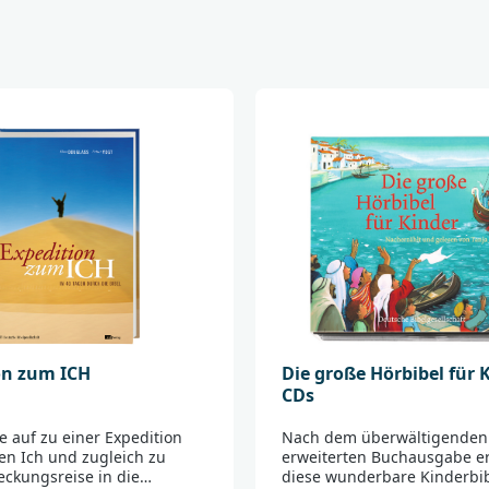
Machen Sie sich auf
"Menschensohn", der
Menschsein ist.
Das Wichtigste an di
Anregungen der "Ex
setzen. Es geht bei 
allgemeingültigen W
Herausforderungen I
immer: "Was hat das
haben, sich mit ihr
bereichern zu lassen
Dabei will Ihnen di
Möglichkeit gibt, Ih
persönliche Eindrück
on zum ICH
Die große Hörbibel für K
der Texte auf das e
CDs
wird die "Expedition
lesen nicht einfach 
e auf zu einer Expedition
Nach dem überwältigenden 
die Reise; ein span
n Ich und zugleich zu
erweiterten Buchausgabe er
Entdeckungen und 
eckungsreise in die
diese wunderbare Kinderbibe