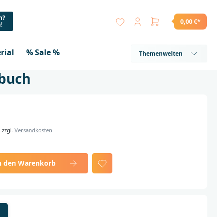
n?
0,00 €*
a!
rial
% Sale %
Themenwelten
buch
. zzgl.
Versandkosten
n den Warenkorb