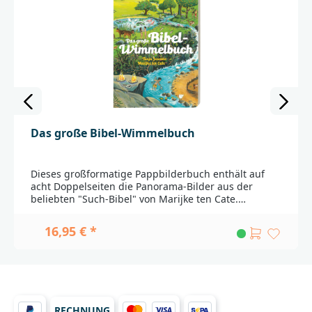
Das große Bibel-Wimmelbuch
Dieses großformatige Pappbilderbuch enthält auf
acht Doppelseiten die Panorama-Bilder aus der
beliebten "Such-Bibel" von Marijke ten Cate.
Vergrößerte Bildausschnitte am Fuß jeder Seite
können in den Panoramen wiederentdeckt und
16,95 € *
gefunden werden. Dazu gibt ein kurzer Text zum
Vorlesen Orientierung und Einblick in das Leben der
jeweils dargestellten biblischen Figur. Auf diese
Weise werden den kleinen Betrachtern spielerisch 75
biblische Geschichten und Geschehnisse
vermittelt.Die "Wimmel-Bibel" ist bereits für Kinder
RECHNUNG
ab zwei Jahren geeignet. Für Kinder ab fünf Jahren