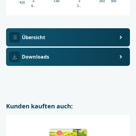
3-
Fadenheftung
x
Jeschke
Bibelgesellscha
4206
438-
306
04206-
mm
4
Übersicht
Downloads
Kunden kauften auch: