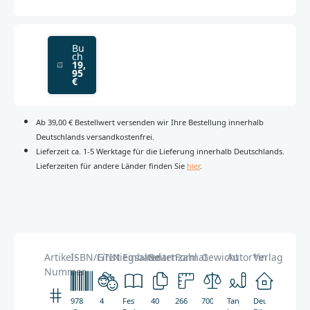
Bu
ch
19,
95
€
Ab 39,00 € Bestellwert versenden wir Ihre Bestellung innerhalb
Deutschlands versandkostenfrei.
Lieferzeit ca. 1-5 Werktage für die Lieferung innerhalb Deutschlands.
Lieferzeiten für andere Länder finden Sie
hier
.
Artikel-
ISBN/GTIN
Einstiegsalter
Einbandart
Seitenzahl
Format
Gewicht
Autor*in
Verlag
Nummer
978-
4
Festeinband,
40
266
700g
Tanja
Deutsche