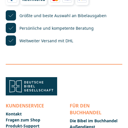
ist die "Such-Bibel" von Marijke ten Cate besser
geeignet. Sie zeigt nicht nur die acht
Panoramabilder, sondern erläutert zusätzlich die
Größte und beste Auswahl
an Bibelausgaben
gezeigten Figuren und Geschehnisse auf einer
weiteren Doppelseite.In beiden Büchern werden die
Persönliche und kompetente
Beratung
folgenden biblischen Figuren vorgestellt: Adam und
Eva, Jakob, Josef, Mose, David, Ester, Petrus und Jesus
Weltweiter Versand mit DHL
Christus.__________________________________________________
___________Bei Fragen zur Produktsicherheit wenden
Sie sich bitte an:Deutsche BibelgesellschaftBalinger
Str. 31 A70567 Stuttgartproduktsicherheit@dbg.de
KUNDENSERVICE
FÜR DEN
BUCHHANDEL
Kontakt
Fragen zum Shop
Die Bibel im Buchhandel
Produkt-Support
Außendienst