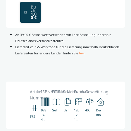
Bu
ch
1,0
0 €
Ab 39,00 € Bestellwert versenden wir Ihre Bestellung innerhalb
Deutschlands versandkostenfrei.
Lieferzeit ca. 1-5 Werktage für die Lieferung innerhalb Deutschlands.
Lieferzeiten für andere Länder finden Sie
hier
.
Artikel-
ISBN/GTIN
Einbandart
Seitenzahl
Format
Gewicht
Verlag
Nummer
978-
Geheftet
32
120
40g
Deutsche
3-
x
Bibelgesellschaft
8754
438-
180
08754-
mm
6