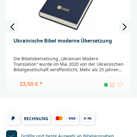
Ukrainische Bibel moderne Übersetzung
Die Bibelübersetzung „Ukrainian Modern
Translation“ wurde im Mai 2020 von der Ukrainischen
Bibelgesellschaft veröffentlicht. Mehr als 25 Jahren
Übersetzungsarbeit aus dem Hebräischen und
Griechischen stecken in dieser Bibelübersetzung. Sie
23,50 € *
enthält die kanonischen Schriften des Alten und des
Neuen Testaments. Die Übersetzung gilt als
interkonfessionell. Unterschiedliche Kirchen waren
an der Übersetzung und der Redaktion der Texte
beteiligt.__________________________________________________
___________Bei Fragen zur Produktsicherheit wenden
RECHNUNG
Sie sich bitte an:Deutsche BibelgesellschaftBalinger
Str. 31 A70567 Stuttgartproduktsicherheit@dbg.de
Größte und beste Auswahl
an Bibelausgaben