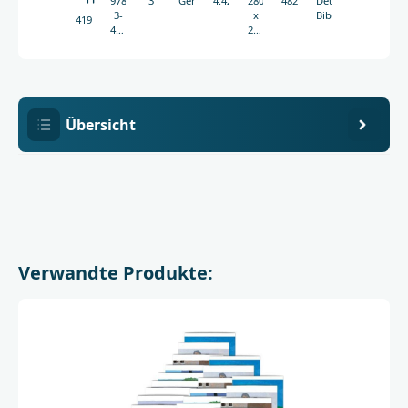
978-
3
Geheftet
4.420
280
4821g
Deutsche
3-
x
Bibelgesellschaft
4190
438-
213
04190-
mm
6
Übersicht
Verwandte Produkte: