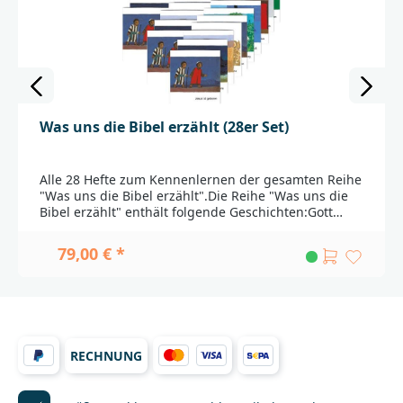
Was uns die Bibel erzählt (28er Set)
Alle 28 Hefte zum Kennenlernen der gesamten Reihe
"Was uns die Bibel erzählt".Die Reihe "Was uns die
Bibel erzählt" enthält folgende Geschichten:Gott
erschafft die WeltDer RegenbogenAbrahamEsau und
JakobJosefDer Auszug aus ÄgyptenDer Weg ins
79,00 € *
versprochene LandRutDavid wird
KönigJonaZacharias und ElisabetJesus ist
geborenDer zwölfjährige JesusDie Hochzeit in
KanaJesus und seine JüngerJesus und der
GelähmteJesus und der SturmJesus besiegt den
TodDer barmherzige SamariterDer verlorene
RECHNUNG
SohnBartimäusZachäusDer Arbeiter im
WeinbergJesus in JerusalemJesus ist
auferstandenHimmelfahrt und PfingstenEin