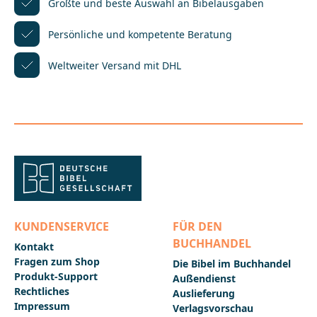
Afrikaner wird getauftGott macht alles
Größte und beste Auswahl
an Bibelausgaben
neu_______________________________________________________
______Bei Fragen zur Produktsicherheit wenden Sie
Persönliche und kompetente
Beratung
sich bitte an:Deutsche BibelgesellschaftBalinger Str.
31 A70567 Stuttgartproduktsicherheit@dbg.de
Weltweiter Versand mit DHL
KUNDENSERVICE
FÜR DEN
BUCHHANDEL
Kontakt
Fragen zum Shop
Die Bibel im Buchhandel
Produkt-Support
Außendienst
Rechtliches
Auslieferung
Impressum
Verlagsvorschau