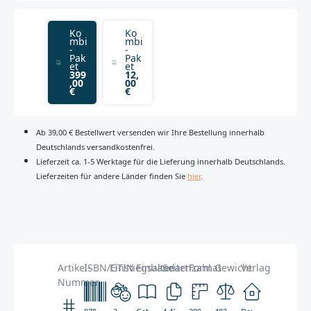
Ko
Ko
mbi
mbi
-
-
Pak
Pak
et
et
399
12,
,00
00
€
€
Ab 39,00 € Bestellwert versenden wir Ihre Bestellung innerhalb
Deutschlands versandkostenfrei.
Lieferzeit ca. 1-5 Werktage für die Lieferung innerhalb Deutschlands.
Lieferzeiten für andere Länder finden Sie
hier
.
Artikel-
ISBN/GTIN
Einstiegsalter
Einbandart
Seitenzahl
Format
Gewicht
Verlag
Nummer