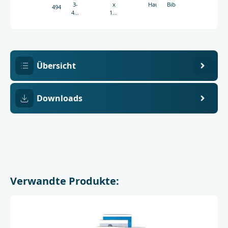
3-
x
Haug
Bibelgesellschaft
4941
438-
130
04941-
mm
4
Übersicht
Downloads
Verwandte Produkte: