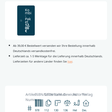
Ko
mbi
-
Pak
et
12,
00
€
Ab 39,00 € Bestellwert versenden wir Ihre Bestellung innerhalb
Deutschlands versandkostenfrei.
Lieferzeit ca. 1-5 Werktage für die Lieferung innerhalb Deutschlands.
Lieferzeiten für andere Länder finden Sie
hier
.
Artikel-
ISBN/GTIN
Seitenzahl
Format
Gewicht
Autor*in
Verlag
Nummer
978-
112
130
136g
Hellmut
Deutsche