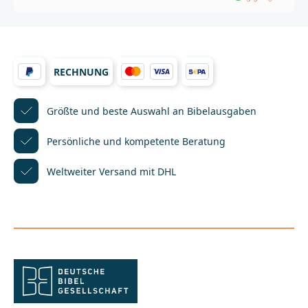
Einzeltitel:Der barmherzige SamariterDer verlorene
SohnDer Arbeiter im WeinbergZachäus Der
IllustratorKees de Kort, geboren 1934 in Nijkerk, ist
der Meister kindgemäßer, moderner Bibel-
Illustration. Von 1956 bis 1962 studierte er Kunst in
RECHNUNG
Amersfoort, Utrecht und Amsterdam. Er lebt heute in
Bergen/Niederlande.Der AutorDr. Hellmut Haug
(1931 - 2009) hat maßgeblich die Gute Nachricht
Bibel geprägt. Er war Leiter des Lektorats der
Größte und beste Auswahl
an Bibelausgaben
Deutschen
Bibelgesellschaft.________________________________________
Persönliche und kompetente
Beratung
_____________________Bei Fragen zur Produktsicherheit
wenden Sie sich bitte an:Deutsche
Weltweiter Versand mit DHL
BibelgesellschaftBalinger Str. 31 A70567
Stuttgartproduktsicherheit@dbg.de