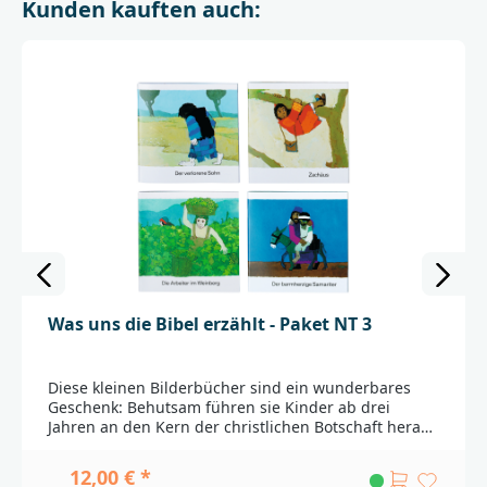
Kunden kauften auch:
SohnBartimäusZachäusDer Arbeiter im
WeinbergJesus in JerusalemJesus ist
auferstandenHimmelfahrt und PfingstenEin
Afrikaner wird getauftGott macht alles
neu_______________________________________________________
______Bei Fragen zur Produktsicherheit wenden Sie
sich bitte an:Deutsche BibelgesellschaftBalinger Str.
31 A70567 Stuttgartproduktsicherheit@dbg.de
Was uns die Bibel erzählt - Paket NT 3
Diese kleinen Bilderbücher sind ein wunderbares
Geschenk: Behutsam führen sie Kinder ab drei
Jahren an den Kern der christlichen Botschaft heran.
Kees de Korts liebevolle Illustrationen lassen die
biblische Geschichte in kräftigen Farben
12,00 € *
erstrahlen.Das Paket NT 3 enthält folgende