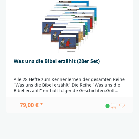
Was uns die Bibel erzählt (28er Set)
Alle 28 Hefte zum Kennenlernen der gesamten Reihe
"Was uns die Bibel erzählt".Die Reihe "Was uns die
Bibel erzählt" enthält folgende Geschichten:Gott
erschafft die WeltDer RegenbogenAbrahamEsau und
JakobJosefDer Auszug aus ÄgyptenDer Weg ins
79,00 € *
versprochene LandRutDavid wird
KönigJonaZacharias und ElisabetJesus ist
geborenDer zwölfjährige JesusDie Hochzeit in
KanaJesus und seine JüngerJesus und der
GelähmteJesus und der SturmJesus besiegt den
TodDer barmherzige SamariterDer verlorene