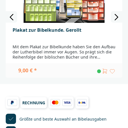
Plakat zur Bibelkunde. Gerollt
Mit dem Plakat zur Bibelkunde haben Sie den Aufbau
der Lutherbibel immer vor Augen. So prägt sich die
Reihenfolge der biblischen Bücher und ihre
Zugehörigkeit zu den verschiedenen Buchgruppen
spielend leicht ein!In welcher Reihenfolge stehen die
9,00 € *
biblischen Bücher? Wovon handeln sie eigentlich?
Wie kann man sich merken, zu welcher Gruppe sie
gehören? Fakten, die Sie sonst nur durch langes
Nachschlagen in einem detaillierten Fachbuch zur
Bibelkunde herausbekommen, präsentiert Ihnen das
Plakat zur Bibelkunde auf einen Blick. Durch die
RECHNUNG
übersichtliche Gestaltung ist das Plakat mit seinem
attraktiven Design nicht nur eine innovate Lernhilfe,
sondern auch eine dekorative Gedächtnisstütze an
der Zimmerwand und ein attraktives Medium für den
Größte und beste Auswahl
an Bibelausgaben
Religions- und Konfirmandenunterricht.Nutzen Sie