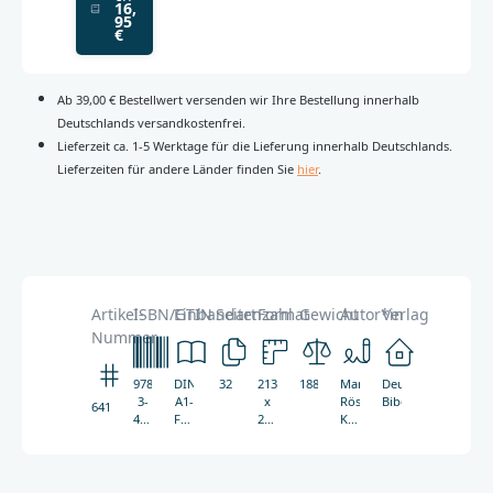
16,
95
€
Ab 39,00 € Bestellwert versenden wir Ihre Bestellung innerhalb
Deutschlands versandkostenfrei.
Lieferzeit ca. 1-5 Werktage für die Lieferung innerhalb Deutschlands.
Lieferzeiten für andere Länder finden Sie
hier
.
Artikel-
ISBN/GTIN
Einbandart
Seitenzahl
Format
Gewicht
Autor*in
Verlag
Nummer
978-
DIN
32
213
188g
Martin
Deutsche
3-
A1-
x
Rösel
Bibelgesellschaft
6415
438-
Format,
278
Klaus-
06415-
Farbdruck
mm
Michael
8
Bull
Friederike
Beyerhaus