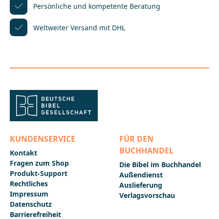
dieses einzigartige Plakat für die Aneignung und
Persönliche und kompetente
Beratung
Vermittlung von Grundwissen zur
Bibel._____________________________________________________
Weltweiter Versand mit DHL
________Bei Fragen zur Produktsicherheit wenden Sie
sich bitte an:Deutsche BibelgesellschaftBalinger Str.
31 A70567 Stuttgartproduktsicherheit@dbg.de
KUNDENSERVICE
FÜR DEN
BUCHHANDEL
Kontakt
Fragen zum Shop
Die Bibel im Buchhandel
Produkt-Support
Außendienst
Rechtliches
Auslieferung
Impressum
Verlagsvorschau
Datenschutz
Barrierefreiheit