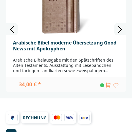
Arabische Bibel moderne Übersetzung Good
News mit Apokryphen
Arabische Bibelausgabe mit den Spätschriften des
Alten Testaments. Ausstattung mit Lesebändchen
und farbigen Landkarten sowie zweispaltigem
Druck.Übersetzung: Good News ArabicBitte beachten
Sie:Fremdsprachige Ausgaben werden aus
34,00 € *
unterschiedlichen Ländern importiert. Durch weite
Transportwege sind leichte Beschädigungen nicht
auszuschließen. Außerdem haben nicht alle
Produkte die Qualität, die in Deutschland bei Bibeln
üblicherweise gegeben ist. Einbandänderungen und
Lieferfähigkeit
RECHNUNG
vorbehalten._____________________________________________
________________Bei Fragen zur Produktsicherheit
wenden Sie sich bitte an:Deutsche