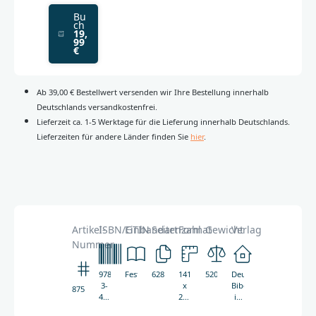
Bu
ch
19,
99
€
Ab 39,00 € Bestellwert versenden wir Ihre Bestellung innerhalb
Deutschlands versandkostenfrei.
Lieferzeit ca. 1-5 Werktage für die Lieferung innerhalb Deutschlands.
Lieferzeiten für andere Länder finden Sie
hier
.
Artikel-
ISBN/GTIN
Einbandart
Seitenzahl
Format
Gewicht
Verlag
Nummer
978-
Festeinband
628
141
520g
Deutsche
3-
x
Bibelgesellschaft
8752
438-
203
in
08752-
mm
Zusammenarbeit