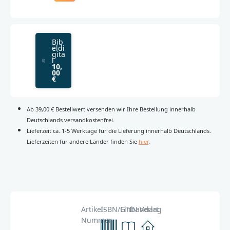
Bib
eldi
gita
l
10,
00
€
Ab 39,00 € Bestellwert versenden wir Ihre Bestellung innerhalb
Deutschlands versandkostenfrei.
Lieferzeit ca. 1-5 Werktage für die Lieferung innerhalb Deutschlands.
Lieferzeiten für andere Länder finden Sie
hier
.
Artikel-
ISBN/GTIN
Einbandart
Verlag
Nummer