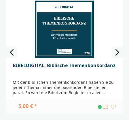
BIBELDIGITAL. Biblische Themenkonkordanz
Mit der biblischen Themenkonkordanz haben Sie zu
jedem Thema immer die passenden Bibelstellen
parat. So wird die Bibel zum Begleiter in allen
Lebens- und Glaubensfragen und die Vorbereitung
von Andachten und Gruppenstunden zum
5,00 € *
Kinderspiel. Geben Sie einfach ein Stichwort aus
dem modernen Alltags- oder Glaubensleben ein und
schon listet Ihnen das Programm zentrale
Bibelstellen zum jeweiligen Thema auf. Die
zugehörigen Texte können in jeder installierten