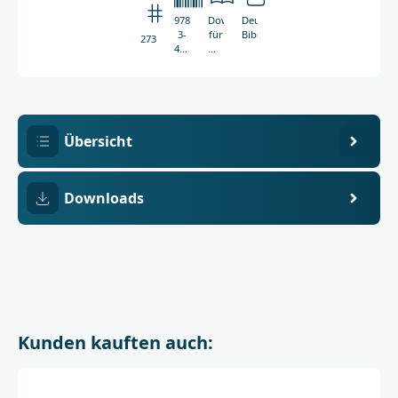
978-
Download
Deutsche
3-
für
Bibelgesellschaft
2731
438-
Windows-
02731-
PC
3
Übersicht
Downloads
Kunden kauften auch: