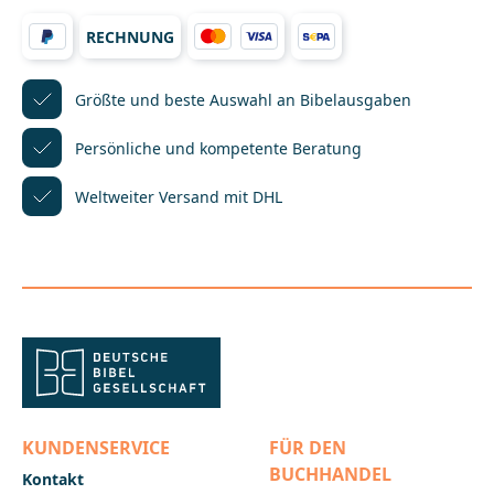
Bibelausgabe der Programmfamilien BIBELDIGITAL
RECHNUNG
oder "MFchi" sofort per Mausklick aufgeschlagen
werden.Kombinieren Sie die Biblische
Themenkonkordanz mit weiteren BIBELDIGITAL-
Produkten zur Komplettausstattung für
Größte und beste Auswahl
an Bibelausgaben
Andachtsvorbereitung und Bibelarbeit!Den
Download-Link erhalten Sie direkt nach Ihrer
Persönliche und kompetente
Beratung
Bestellung oder Sie können die Datei im Nachhinein
im Bereich "Ihr Konto" herunterladen. Eine
Weltweiter Versand mit DHL
detaillierte Installationsanleitung, die Sie unbedingt
zusammen mit dem Download-Modul archivieren
sollten, finden Sie als PDF-Datei unten auf dieser
Seite._____________________________________________________
________Bei Fragen zur Produktsicherheit wenden Sie
sich bitte an:Deutsche BibelgesellschaftBalinger Str.
31 A70567 Stuttgartproduktsicherheit@dbg.de
KUNDENSERVICE
FÜR DEN
BUCHHANDEL
Kontakt